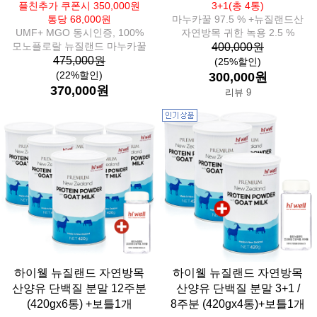
플친추가 쿠폰시 350,000원
3+1(총 4통)
통당 68,000원
마누카꿀 97.5 % +뉴질랜드산
UMF+ MGO 동시인증, 100%
자연방목 귀한 녹용 2.5 %
모노플로랄 뉴질랜드 마누카꿀
400,000원
475,000원
(25%할인)
(22%할인)
300,000원
370,000원
리뷰 9
하이웰 뉴질랜드 자연방목
하이웰 뉴질랜드 자연방목
산양유 단백질 분말 12주분
산양유 단백질 분말 3+1 /
(420gx6통) +보틀1개
8주분 (420gx4통)+보틀1개