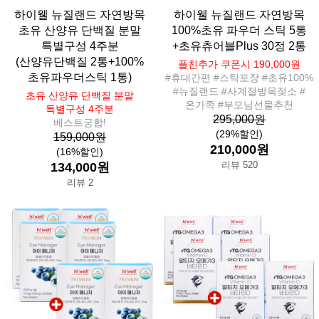
하이웰 뉴질랜드 자연방목
하이웰 뉴질랜드 자연방목
초유 산양유 단백질 분말
100%초유 파우더 스틱 5통
특별구성 4주분
+초유츄어블Plus 30정 2통
(산양유단백질 2통+100%
플친추가 쿠폰시 190,000원
초유파우더스틱 1통)
#휴대간편 #스틱포장 #초유100%
#뉴질랜드 #사계절방목젖소 #
초유 산양유 단백질 분말
온가족 #부모님선물추천
특별구성 4주분
295,000원
베스트궁합!
(29%할인)
159,000원
210,000원
(16%할인)
리뷰 520
134,000원
리뷰 2