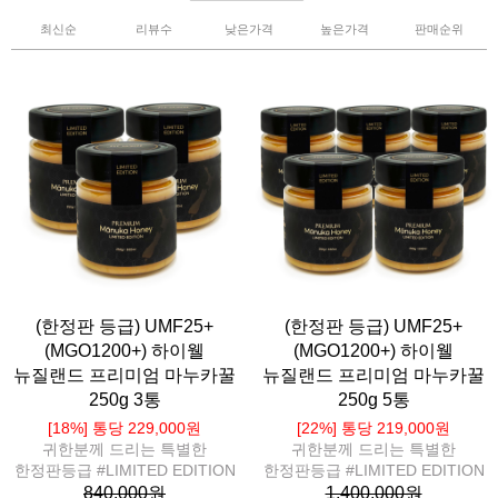
최신순
리뷰수
낮은가격
높은가격
판매순위
(한정판 등급) UMF25+
(한정판 등급) UMF25+
(MGO1200+) 하이웰
(MGO1200+) 하이웰
뉴질랜드 프리미엄 마누카꿀
뉴질랜드 프리미엄 마누카꿀
250g 3통
250g 5통
[18%] 통당 229,000원
[22%] 통당 219,000원
귀한분께 드리는 특별한
귀한분께 드리는 특별한
한정판등급 #LIMITED EDITION
한정판등급 #LIMITED EDITION
840,000원
1,400,000원