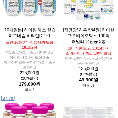
[10개월분] 하이웰 해조 칼슘
[장건강/ 하루 554원] 하이웰
마그네슘 비타민D 4+1
프로바이오틱스 100억
패밀리 유산균 3통
플친 10%쿠폰 적용시 개월당
16,182원
소비기한 2026.10.14까지
#칼슘 #마그네슘 #비타민D #
소비기한내 최소 100억보장
이상적배합 #식물성캡슐
#7종 100억CFU #EPP생산 #
아쿠아민칼슘 + 마린마그네슘 +
온가족유산균
비타민D
135,000원
225,000원
(63%할인)
(20%할인)
49,900원
179,800원
리뷰 51
리뷰 3