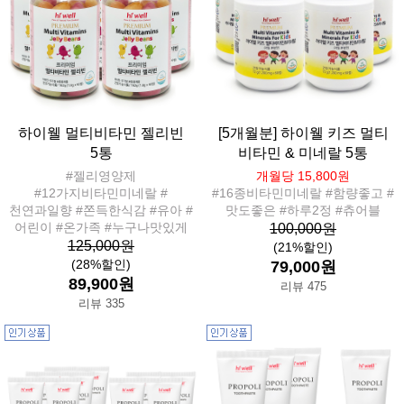
하이웰 멀티비타민 젤리빈
[5개월분] 하이웰 키즈 멀티
5통
비타민 & 미네랄 5통
#젤리영양제
개월당 15,800원
#12가지비타민미네랄 #
#16종비타민미네랄 #함량좋고 #
천연과일향 #쫀득한식감 #유아 #
맛도좋은 #하루2정 #츄어블
어린이 #온가족 #누구나맛있게
100,000원
125,000원
(21%할인)
(28%할인)
79,000원
89,900원
리뷰 475
리뷰 335