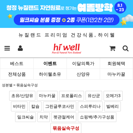
뉴 질 랜 드 프 리 미 엄 건 강 식 품 , 하 이 웰
베스트
이벤트
이달의특가
회원혜택
전체상품
하이웰초유
산양유
마누카꿀
성분별
>
묶음실속구성
초유/산양유
마누카꿀
프로폴리스
유산균
오메가3
비타민
칼슘
그린글루코사민
스피루리나
빌베리
밀크씨슬
치약
펫관절케어
쇼핑백/추가구성품
묶음실속구성