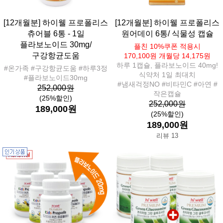
[12개월분] 하이웰 프로폴리스
[12개월분] 하이웰 프로폴리스
츄어블 6통 - 1일
원어데이 6통/ 식물성 캡슐
플라보노이드 30mg/
플친 10%쿠폰 적용시
구강항균도움
170,100원 개월당 14,175원
하루 1캡슐, 플라보노이드 40mg!
#온가족 #구강항균도움 #하루3정
식약처 1일 최대치
#플라보노이드30mg
#냄새걱정NO #비타민C #아연 #
252,000원
작은캡슐
(25%할인)
252,000원
189,000원
(25%할인)
189,000원
리뷰 13