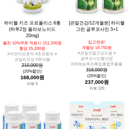
하이웰 키즈 프로폴리스 6통
[관절건강/12개월분] 하이웰
(하루2정 플라보노이드
그린 글루코사민 3+1
20mg)
입고완료!
플친 10%쿠폰 적용시 151,200원
개월당 19,750원
통당 25,200원
#관절연골건강도움 #
#자연의보호막 #초유함유 #
글루코사민황산염
코알라모양 #츄어블
#25배농축초록입홍합추출물
210,000원
316,000원
(20%할인)
(25%할인)
168,000원
237,000원
리뷰 5
리뷰 120