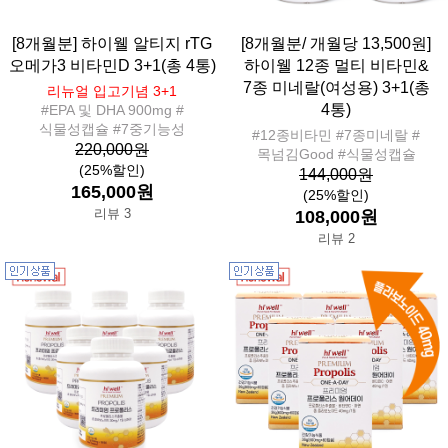
[8개월분] 하이웰 알티지 rTG
[8개월분/ 개월당 13,500원]
오메가3 비타민D 3+1(총 4통)
하이웰 12종 멀티 비타민&
7종 미네랄(여성용) 3+1(총
리뉴얼 입고기념 3+1
4통)
#EPA 및 DHA 900mg #
식물성캡슐 #7중기능성
#12종비타민 #7종미네랄 #
220,000원
목넘김Good #식물성캡슐
(25%할인)
144,000원
165,000원
(25%할인)
리뷰 3
108,000원
리뷰 2