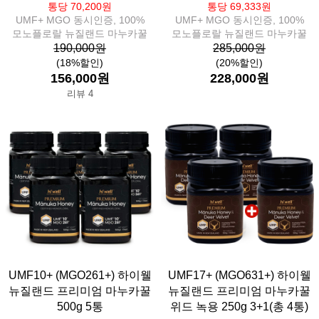
통당 70,200원
통당 69,333원
UMF+ MGO 동시인증, 100%
UMF+ MGO 동시인증, 100%
모노플로랄 뉴질랜드 마누카꿀
모노플로랄 뉴질랜드 마누카꿀
190,000원
285,000원
(18%할인)
(20%할인)
156,000원
228,000원
리뷰 4
UMF10+ (MGO261+) 하이웰
UMF17+ (MGO631+) 하이웰
뉴질랜드 프리미엄 마누카꿀
뉴질랜드 프리미엄 마누카꿀
500g 5통
위드 녹용 250g 3+1(총 4통)