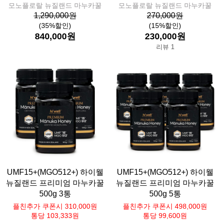
모노플로랄 뉴질랜드 마누카꿀
모노플로랄 뉴질랜드 마누카꿀
1,290,000원
270,000원
(35%할인)
(15%할인)
840,000원
230,000원
리뷰 1
UMF15+(MGO512+) 하이웰
UMF15+(MGO512+) 하이웰
뉴질랜드 프리미엄 마누카꿀
뉴질랜드 프리미엄 마누카꿀
500g 3통
500g 5통
플친추가 쿠폰시 310,000원
플친추가 쿠폰시 498,000원
통당 103,333원
통당 99,600원