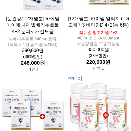
[눈건강/ 12개월분] 하이웰
[12개월분] 하이웰 알티지 rTG
아이매니저 빌베리추출물
오메가3 비타민D 4+2(총 6통)
4+2 눈피로개선도움
리뉴얼 입고기념 4+2
#EPA 및 DHA 900mg #
빌베리추출물 240mg 함유
식물성캡슐 #7중기능성
(식약처 1일 섭취량 최대치)
330,000원
390,000원
(33%할인)
(36%할인)
220,000원
248,000원
리뷰 1
리뷰 1