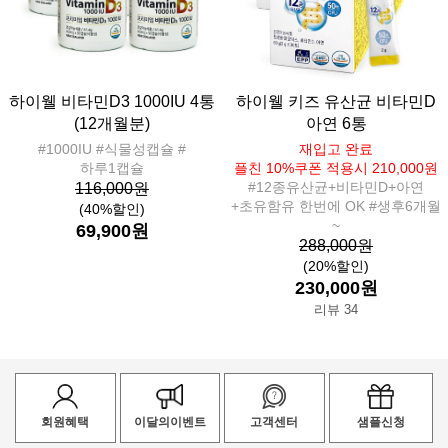
하이웰 비타민D3 1000IU 4통
하이웰 키즈 유산균 비타민D
(12개월분)
아연 6통
#1000IU #식물성캡슐 #
재입고 완료
하루1캡슐
플친 10%쿠폰 적용시 210,000원
#12종유산균+비타민D+아연
116,000원
+초유함유 한번에 OK #생후6개월
(40%할인)
~
69,900원
288,000원
(20%할인)
230,000원
리뷰 34
회원혜택
이달의이벤트
고객센터
샘플신청