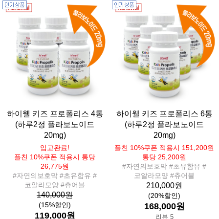
하이웰 키즈 프로폴리스 4통
하이웰 키즈 프로폴리스 6통
(하루2정 플라보노이드
(하루2정 플라보노이드
20mg)
20mg)
입고완료!
플친 10%쿠폰 적용시 151,200원
플친 10%쿠폰 적용시 통당
통당 25,200원
26,775원
#자연의보호막 #초유함유 #
#자연의보호막 #초유함유 #
코알라모양 #츄어블
코알라모양 #츄어블
210,000원
140,000원
(20%할인)
(15%할인)
168,000원
119,000원
리뷰 5