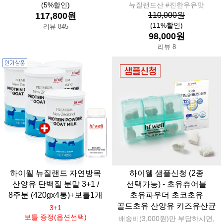
(5%할인)
뉴질랜드산 #진한우유맛
117,800원
110,000원
(11%할인)
리뷰 845
98,000원
리뷰 8
하이웰 뉴질랜드 자연방목
하이웰 샘플신청 (2종
산양유 단백질 분말 3+1 /
선택가능) - 초유츄어블
8주분 (420gx4통)+보틀1개
초유파우더 초코초유
골드초유 산양유 키즈유산균
3+1
보틀 증정(옵션선택)
배송비(3,000원)만 부담하시면,