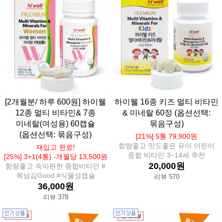
[2개월분/ 하루 600원] 하이웰
하이웰 16종 키즈 멀티 비타민
12종 멀티 비타민& 7종
& 미네랄 60정 (옵션선택:
미네랄(여성용) 60캡슐
묶음구성)
(옵션선택: 묶음구성)
[21%] 5통 79,900원
함량좋고 맛도좋은 유아 어린이
재입고 완료!
종합 비타민 3~14세 추천
[25%] 3+1(4통) -개월당 13,500원
20,000원
함량좋고 속이편한 종합비타민 #
목넘김Good #식물성캡슐
리뷰 570
36,000원
리뷰 378