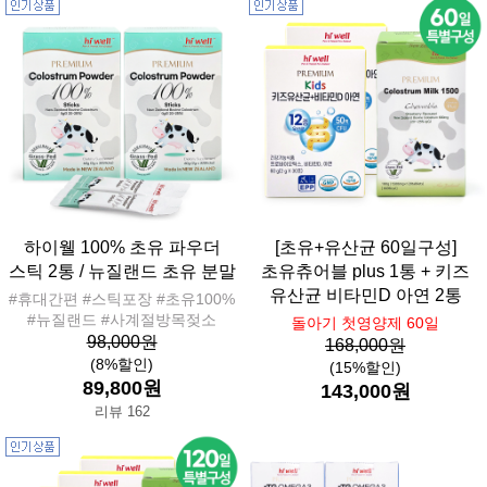
하이웰 100% 초유 파우더
[초유+유산균 60일구성]
스틱 2통 / 뉴질랜드 초유 분말
초유츄어블 plus 1통 + 키즈
유산균 비타민D 아연 2통
#휴대간편 #스틱포장 #초유100%
#뉴질랜드 #사계절방목젖소
돌아기 첫영양제 60일
98,000원
168,000원
(8%할인)
(15%할인)
89,800원
143,000원
리뷰 162