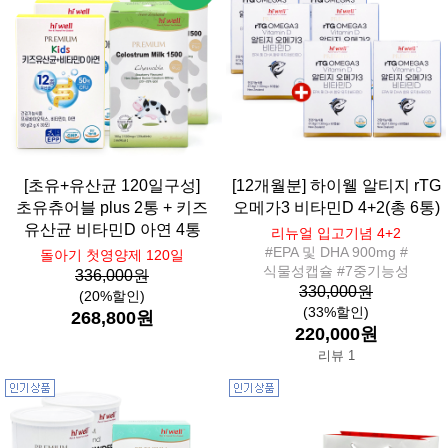
[초유+유산균 120일구성]
[12개월분] 하이웰 알티지 rTG
초유츄어블 plus 2통 + 키즈
오메가3 비타민D 4+2(총 6통)
유산균 비타민D 아연 4통
리뉴얼 입고기념 4+2
#EPA 및 DHA 900mg #
돌아기 첫영양제 120일
식물성캡슐 #7중기능성
336,000원
330,000원
(20%할인)
(33%할인)
268,800원
220,000원
리뷰 1