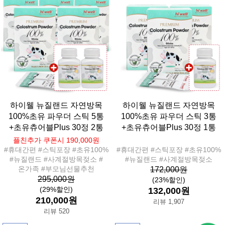
하이웰 뉴질랜드 자연방목
하이웰 뉴질랜드 자연방목
100%초유 파우더 스틱 5통
100%초유 파우더 스틱 3통
+초유츄어블Plus 30정 2통
+초유츄어블Plus 30정 1통
플친추가 쿠폰시 190,000원
#휴대간편 #스틱포장 #초유100%
#휴대간편 #스틱포장 #초유100%
#뉴질랜드 #사계절방목젖소 #
#뉴질랜드 #사계절방목젖소
온가족 #부모님선물추천
172,000원
295,000원
(23%할인)
(29%할인)
132,000원
210,000원
리뷰 1,907
리뷰 520