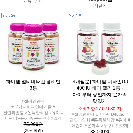
리뷰 1,912
리뷰 3
하이웰 멀티비타민 젤리빈
[4개월분] 하이웰 비타민D3
3통
400 IU 베어 젤리 2통 -
아이부터 성인까지 온가족
맛있게
#젤리영양제
#12가지비타민미네랄 #
소비기한 27.02.08까지
천연과일향 #쫀득한식감 #유아 #
#젤리영양제 #비타민D400iu #
어린이 #온가족 #누구나맛있게
천연과일향 #쫀득한식감 #유아 #
75,000원
어린이 #온가족 #누구나맛있게
(20%할인)
38,000원