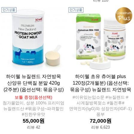
리뷰 220
하이웰 뉴질랜드 자연방목
하이웰 초유 츄어블 plus
산양유 단백질 분말 420g
120정(2개월분) (옵션선택:
(2주분) (옵션선택: 묶음구성)
묶음구성) 뉴질랜드 자연방목
보틀 증정(옵션선택)
#이유있는입소문 #뉴질랜드 #
첨가물없이, 성분 100% 프리미엄
사계절방목젖소 #돌전후#
뉴질랜드산 #묶음구성~파격할인
면역인자(IgG)와 성장인자(IGF-1)
#진한우유맛
풍부
55,000원
72,000원
리뷰 42
리뷰 6,623