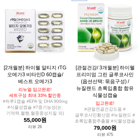
[2개월분] 하이웰 알티지 rTG
[관절건강/ 3개월분] 하이웰
오메가3 비타민D 60캡슐/
프리미엄 그린 글루코사민
베스트 오메가3
(옵션선택: 묶음구성) /
뉴질랜드 초록입홍합 함유
리뉴얼 입고완료!
식물성캡슐
세트구성 최대 33% 할인중
#하루1캡슐 #EPA 및 DHA 900mg
입고완료!
#식물성캡슐 #7중기능성(눈,
#관절연골건강도움 #
기억력,혈행,혈중중성지질 외)
글루코사민황산염 #뉴질랜드 #
55,000원
초록입홍합추출물 #식물성캡슐
리뷰 26
79,000원
리뷰 475