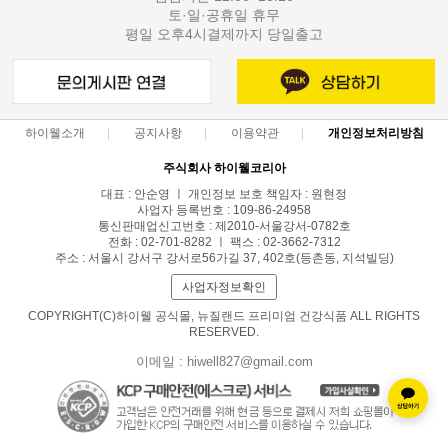
토·일·공휴일 휴무
평일 오후4시결제까지 당일출고
하이웰소개
공지사항
이용약관
개인정보처리방침
주식회사 하이웰코리아
대표 : 안순영 ㅣ 개인정보 보호 책임자 : 원현정
사업자 등록번호 : 109-86-24958
통신판매업신고번호 : 제2010-서울강서-0782호
전화 : 02-701-8282 ㅣ 팩스 : 02-3662-7312
주소 : 서울시 강서구 강서로56가길 37, 402호(등촌동, 지석빌딩)
사업자정보확인
COPYRIGHT(C)하이웰 공식몰, 뉴질랜드 프리미엄 건강식품 ALL RIGHTS
RESERVED.
이메일 : hiwell827@gmail.com