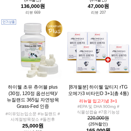
136,000원
47,000원
리뷰 669
리뷰 207
하이웰 초유 츄어블 plus
[8개월분] 하이웰 알티지 rTG
(30정, 120정 옵션선택)/
오메가3 비타민D 3+1(총 4통)
뉴질랜드 365일 자연방목
리뉴얼 입고기념 3+1
Grass-Fed 인증
#EPA 및 DHA 900mg #
식물성캡슐 #7중기능성
#이유있는입소문 #뉴질랜드 #
220,000원
사계절방목젖소 #돌전후
(25%할인)
25,000원
165,000원