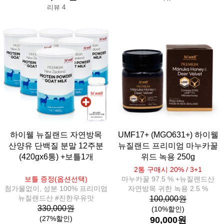
리뷰 4
하이웰 뉴질랜드 자연방목
UMF17+ (MGO631+) 하이웰
산양유 단백질 분말 12주분
뉴질랜드 프리미엄 마누카꿀
(420gx6통) +보틀1개
위드 녹용 250g
2통 구매시 20% / 3+1
보틀 증정(옵션선택)
마누카꿀 97.5 % +뉴질랜드산
첨가물없이, 성분 100% 프리미엄
자연방목 귀한 녹용 2.5 %
뉴질랜드산 #진한우유맛
100,000원
330,000원
(10%할인)
(27%할인)
90,000원