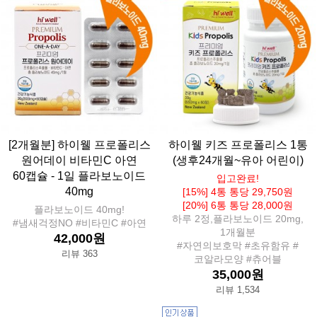
[2개월분] 하이웰 프로폴리스
하이웰 키즈 프로폴리스 1통
원어데이 비타민C 아연
(생후24개월~유아 어린이)
60캡슐 - 1일 플라보노이드
입고완료!
40mg
[15%] 4통 통당 29,750원
[20%] 6통 통당 28,000원
플라보노이드 40mg!
하루 2정,플라보노이드 20mg,
#냄새걱정NO #비타민C #아연
1개월분
42,000원
#자연의보호막 #초유함유 #
리뷰 363
코알라모양 #츄어블
35,000원
리뷰 1,534