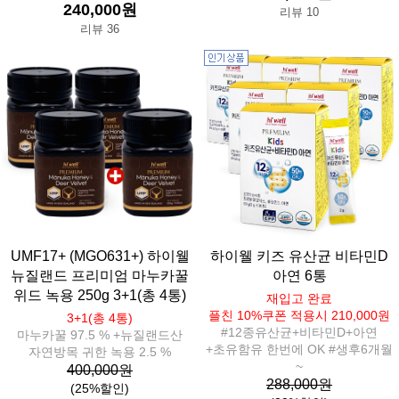
240,000원
리뷰 10
리뷰 36
UMF17+ (MGO631+) 하이웰
하이웰 키즈 유산균 비타민D
뉴질랜드 프리미엄 마누카꿀
아연 6통
위드 녹용 250g 3+1(총 4통)
재입고 완료
플친 10%쿠폰 적용시 210,000원
3+1(총 4통)
#12종유산균+비타민D+아연
마누카꿀 97.5 % +뉴질랜드산
+초유함유 한번에 OK #생후6개월
자연방목 귀한 녹용 2.5 %
~
400,000원
288,000원
(25%할인)