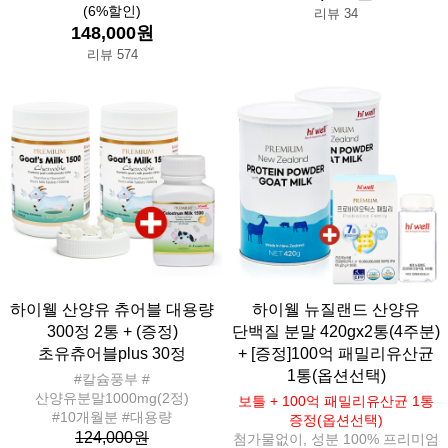
(6%할인)
리뷰 34
148,000원
리뷰 574
하이웰 산양유 츄어블 대용량
하이웰 뉴질랜드 산양유
300정 2통 + (증정)
단백질 분말 420gx2통(4주분)
초유츄어블plus 30정
+ [증정]100억 패밀리유산균
1통(옵션선택)
#칼슘풍부 #
산양유분말1000mg(2정)
보틀 + 100억 패밀리유산균 1통
#10개월분 #대용량
증정(옵션선택)
124,000원
첨가물없이, 성분 100% 프리미엄