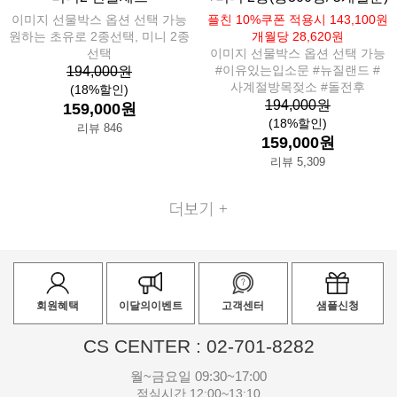
이미지 선물박스 옵션 선택 가능
플친 10%쿠폰 적용시 143,100원
원하는 초유로 2종선택, 미니 2종
개월당 28,620원
선택
이미지 선물박스 옵션 선택 가능
#이유있는입소문 #뉴질랜드 #
194,000원
사계절방목젖소 #돌전후
(18%할인)
194,000원
159,000원
(18%할인)
리뷰 846
159,000원
리뷰 5,309
회원혜택
이달의이벤트
고객센터
샘플신청
CS CENTER : 02-701-8282
월~금요일 09:30~17:00
점심시간 12:00~13:10