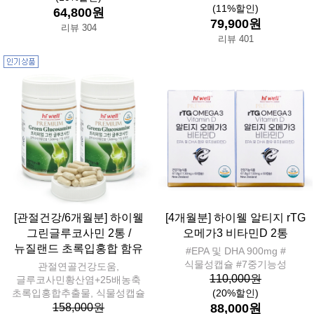
(11%할인)
64,800원
79,900원
리뷰 304
리뷰 401
[관절건강/6개월분] 하이웰
[4개월분] 하이웰 알티지 rTG
그린글루코사민 2통 /
오메가3 비타민D 2통
뉴질랜드 초록입홍합 함유
#EPA 및 DHA 900mg #
식물성캡슐 #7중기능성
관절연골건강도움,
110,000원
글루코사민황산염+25배농축
초록입홍합추출물, 식물성캡슐
(20%할인)
158,000원
88,000원