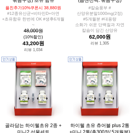
묶음구성) 초유 함유
(옵션선택: 묶음구성)
플친추가10%쿠폰시 38,880원
#칼슘풍부 #
#12종유산균+비타민D+아연
산양유분말1000mg(2정)
+초유함유 한번에 OK #생후6개월
#5개월분 #대용량
~
소화가 쉬운 단백질과 자연
칼슘이 담긴 산양유
48,000원
62,000원
(10%할인)
43,200원
리뷰 1,305
리뷰 1,034
골라담는 하이웰초유 2종 +
하이웰 초유 츄어블 plus 2통
미니2 선물세트
+미니 2통(총300정/ 5개월분)