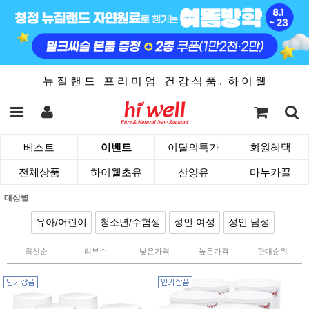
뉴 질 랜 드 프 리 미 엄 건 강 식 품 , 하 이 웰
베스트
이벤트
이달의특가
회원혜택
전체상품
하이웰초유
산양유
마누카꿀
대상별
유아/어린이
청소년/수험생
성인 여성
성인 남성
최신순
리뷰수
낮은가격
높은가격
판매순위