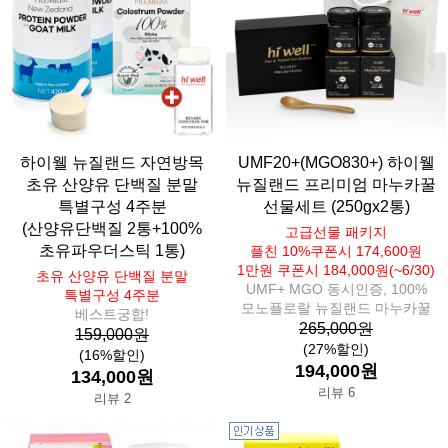
하이웰 뉴질랜드 자연방목
UMF20+(MGO830+) 하이웰
초유 산양유 단백질 분말
뉴질랜드 프리미엄 마누카꿀
특별구성 4주분
선물세트 (250gx2통)
(산양유단백질 2통+100%
고급선물 패키지
초유파우더스틱 1통)
플친 10%쿠폰시 174,600원
1만원 쿠폰시 184,000원(~6/30)
초유 산양유 단백질 분말
UMF+ MGO 동시인증, 100%
특별구성 4주분
모노플로랄 뉴질랜드 마누카꿀
베스트궁합!
265,000원
159,000원
(27%할인)
(16%할인)
194,000원
134,000원
리뷰 6
리뷰 2