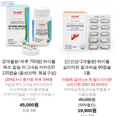
[2개월분/ 하루 750원] 하이웰
[간건강/ 2개월분] 하이웰
해조 칼슘 마그네슘 비타민D
실리마린 밀크씨슬 60캡슐
120캡슐 (옵션선택: 묶음구성)
1통
[20%] 4+1 행사중 하루 599원
아침에 일어나는게 힘드시다면!
#칼슘 #마그네슘 #비타민D #
소비기한 2027.01.01까지
이상적배합 #식물성캡슐
#70배농축밀크씨슬추출물 #
아쿠아민칼슘 + 마린마그네슘 +
식물성캡슐
비타민D
45,000원
45,000원
(56%할인)
19,900원
리뷰 336