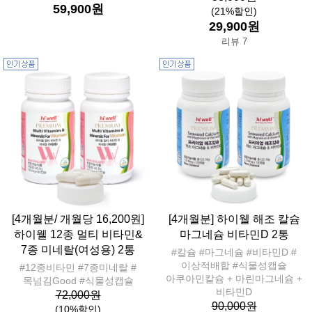
59,900원
(21%할인)
29,900원
리뷰 7
[4개월분/ 개월당 16,200원]
[4개월분] 하이웰 해조 칼슘
하이웰 12종 멀티 비타민&
마그네슘 비타민D 2통
7종 미네랄(여성용) 2통
#칼슘 #마그네슘 #비타민D #
이상적배합 #식물성캡슐
#12종비타민 #7종미네랄 #
아쿠아민칼슘 + 마린마그네슘 +
목넘김Good #식물성캡슐
비타민D
72,000원
90,000원
(10%할인)