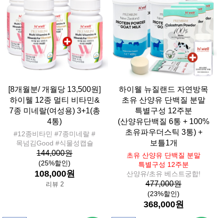
[8개월분/ 개월당 13,500원]
하이웰 뉴질랜드 자연방목
하이웰 12종 멀티 비타민&
초유 산양유 단백질 분말
7종 미네랄(여성용) 3+1(총
특별구성 12주분
4통)
(산양유단백질 6통 + 100%
초유파우더스틱 3통) +
#12종비타민 #7종미네랄 #
보틀1개
목넘김Good #식물성캡슐
144,000원
초유 산양유 단백질 분말
(25%할인)
특별구성 12주분
108,000원
산양유/초유 베스트궁합!
477,000원
리뷰 2
(23%할인)
368,000원