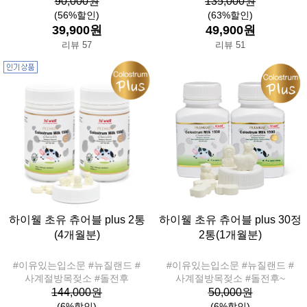
90,000원
135,000원
(56%할인)
(63%할인)
39,900원
49,900원
리뷰 57
리뷰 51
하이웰 초유 츄어블 plus 2통
하이웰 초유 츄어블 plus 30정
(4개월분)
2통(1개월분)
#이유있는입소문 #뉴질랜드 #
#이유있는입소문 #뉴질랜드 #
사계절방목젖소 #돌전후
사계절방목젖소 #돌전후~
144,000원
50,000원
(6%할인)
(6%할인)