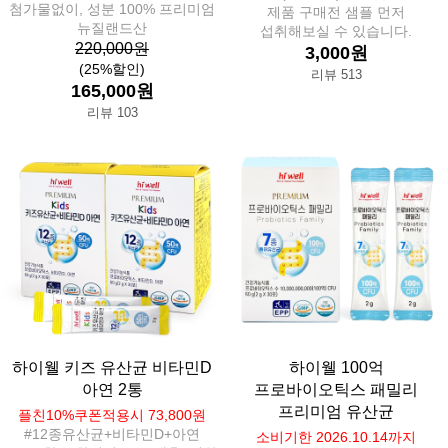
첨가물없이, 성분 100% 프리미엄
제품 구매전 샘플 먼저
뉴질랜드산
섭취해보실 수 있습니다.
220,000원
3,000원
(25%할인)
리뷰 513
165,000원
리뷰 103
하이웰 키즈 유산균 비타민D
하이웰 100억
아연 2통
프로바이오틱스 패밀리
프리미엄 유산균
플친10%쿠폰적용시 73,800원
#12종유산균+비타민D+아연
소비기한 2026.10.14까지