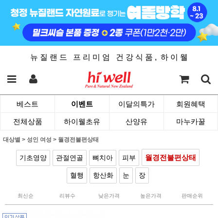
뉴 질 랜 드 프 리 미 엄 건 강 식 품 , 하 이 웰
베스트
이벤트
이달의특가
회원혜택
전체상품
하이웰초유
산양유
마누카꿀
대상별
>
성인 여성
>
월경전불편상태
월경전불편상태
기초영양
관절연골
뼈치아
피부
혈행
항산화
눈
장
최신순
리뷰수
낮은가격
높은가격
판매순위