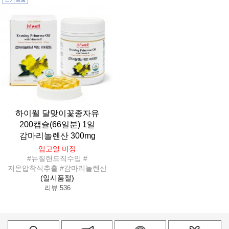
하이웰 달맞이꽃종자유
200캡슐(66일분) 1일
감마리놀렌산 300mg
입고일 미정
#뉴질랜드직수입 #
저온압착식추출 #감마리놀렌산
(일시품절)
리뷰 536