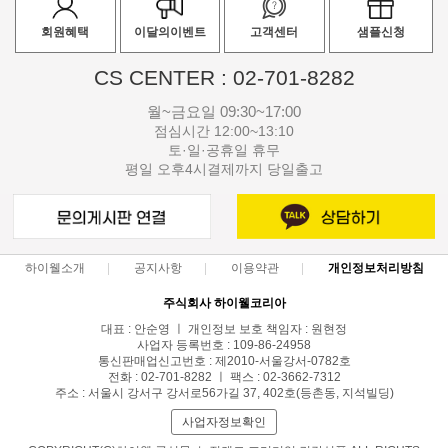
회원혜택
이달의이벤트
고객센터
샘플신청
CS CENTER : 02-701-8282
월~금요일 09:30~17:00
점심시간 12:00~13:10
토·일·공휴일 휴무
평일 오후4시결제까지 당일출고
하이웰소개
공지사항
이용약관
개인정보처리방침
주식회사 하이웰코리아
대표 : 안순영 ㅣ 개인정보 보호 책임자 : 원현정
사업자 등록번호 : 109-86-24958
통신판매업신고번호 : 제2010-서울강서-0782호
전화 : 02-701-8282 ㅣ 팩스 : 02-3662-7312
주소 : 서울시 강서구 강서로56가길 37, 402호(등촌동, 지석빌딩)
사업자정보확인