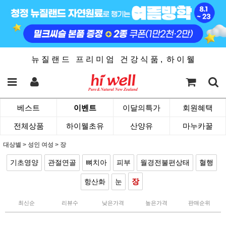
뉴 질 랜 드 프 리 미 엄 건 강 식 품 , 하 이 웰
베스트
이벤트
이달의특가
회원혜택
전체상품
하이웰초유
산양유
마누카꿀
대상별
>
성인 여성
>
장
기초영양
관절연골
뼈치아
피부
월경전불편상태
혈행
장
항산화
눈
최신순
리뷰수
낮은가격
높은가격
판매순위