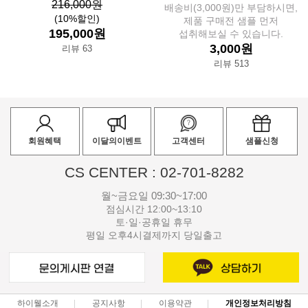
216,000원
배송비(3,000원)만 부담하시면,
(10%할인)
제품 구매전 샘플 먼저
195,000원
섭취해보실 수 있습니다.
3,000원
리뷰 63
리뷰 513
회원혜택
이달의이벤트
고객센터
샘플신청
CS CENTER : 02-701-8282
월~금요일 09:30~17:00
점심시간 12:00~13:10
토·일·공휴일 휴무
평일 오후4시결제까지 당일출고
하이웰소개
공지사항
이용약관
개인정보처리방침