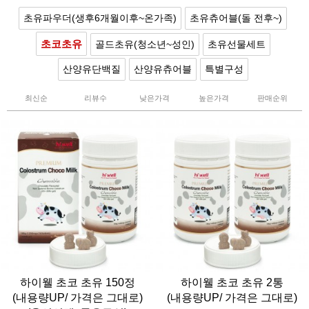
초유파우더(생후6개월이후~온가족)
초유츄어블(돌 전후~)
초코초유
골드초유(청소년~성인)
초유선물세트
산양유단백질
산양유츄어블
특별구성
최신순
리뷰수
낮은가격
높은가격
판매순위
하이웰 초코 초유 150정
하이웰 초코 초유 2통
(내용량UP/ 가격은 그대로)
(내용량UP/ 가격은 그대로)