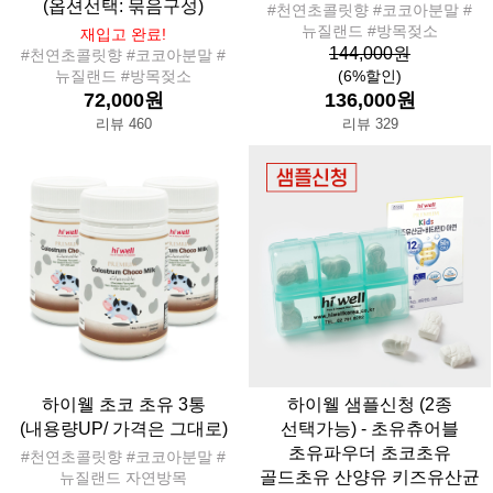
(옵션선택: 묶음구성)
#천연초콜릿향 #코코아분말 #
뉴질랜드 #방목젖소
재입고 완료!
144,000원
#천연초콜릿향 #코코아분말 #
뉴질랜드 #방목젖소
(6%할인)
72,000원
136,000원
리뷰 460
리뷰 329
하이웰 초코 초유 3통
하이웰 샘플신청 (2종
(내용량UP/ 가격은 그대로)
선택가능) - 초유츄어블
초유파우더 초코초유
#천연초콜릿향 #코코아분말 #
골드초유 산양유 키즈유산균
뉴질랜드 자연방목