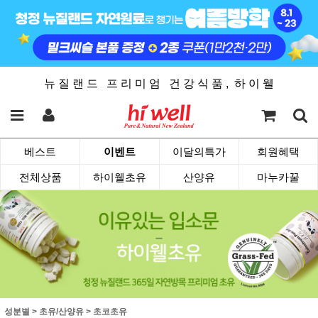
뉴 질 랜 드 프 리 미 엄 건 강 식 품 , 하 이 웰
베스트
이벤트
이달의특가
회원혜택
전체상품
하이웰초유
산양유
마누카꿀
성분별
>
초유/산양유
>
초코초유