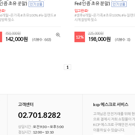
 인증 초유 분말)
Fed 인증 초유 분말)
료!
입고완료!
6개월~온가족 #초유100% #뉴질랜드 #
#생후6개월~온가족 #초유100% #뉴질랜드
절방목젖소
사계절방목젖소
150,000원
225,000원
12%
142,000원
198,000원
(리뷰수 : 663)
(리뷰수 : 8)
1
고객센터
kcp 에스크로 서비스
02.701.8282
고객님은 안전거래를 위해 현
으로 결제시 저희 쇼핑몰이 
KCP 에스크로 구매안전 서
상담시간 :
오전 9:30 ~ 오후 5:00
이용하실 수 있습니다.
점심시간 :
12:00 ~ 13:10