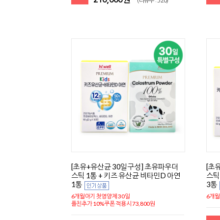
(리뷰수 : 520)
[초유+유산균 30일구성] 초유파우더
[초
스틱 1통 + 키즈 유산균 비타민D 아연
스틱
1통
3통
6개월아기 첫영양제 30일
6개월
플친추가 10%쿠폰 적용시 73,800원