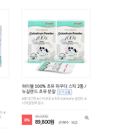
하이웰 100% 초유 파우더 스틱 2통 /
뉴질랜드 초유 분말
#휴대간편 #스틱포장 #초유100% #뉴질랜드 #
사계절방목젖소
드 #
자
98,000원
8%
89,800원
(리뷰수 : 162)