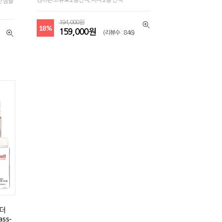
전 샘플
194,000원
18%
159,000원
(리뷰수 : 846)
우더
ss-