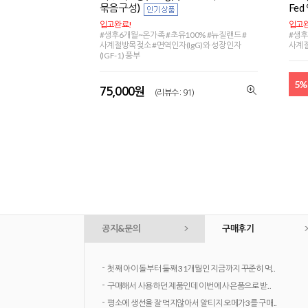
묶음구성)
Fed
입고완료!
입고완
#생후6개월~온가족 #초유100% #뉴질랜드 #
#생후
사계절방목젖소 #면역인자(IgG)와 성장인자
사계
(IGF-1) 풍부
5%
75,000원
(리뷰수 : 91)
공지&문의
구매후기
-
첫째 아이 돌부터 둘째 31개월인 지금까지 꾸준히 먹..
-
구매해서 사용하던 제품인데 이번에 사은품으로 받..
-
평소에 생선을 잘 먹지않아서 알티지 오메가3를 구매..