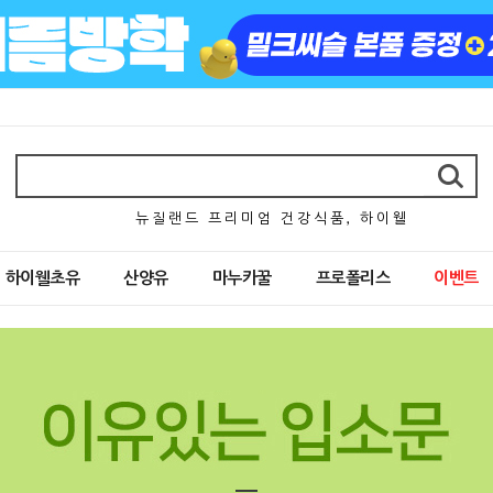
뉴 질 랜 드 프 리 미 엄 건 강 식 품 , 하 이 웰
하이웰초유
산양유
마누카꿀
프로폴리스
이벤트