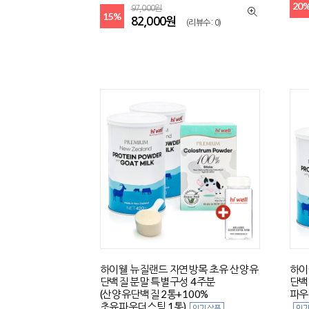
20
97,000원
15%
82,000원
(리뷰수 : 0)
하이웰 뉴질랜드 자연방목 초유 산양유
하이
단백질 분말 특별구성 4주분
단백
(산양유단백질 2통+100%
파우
초유파우더스틱 1통)