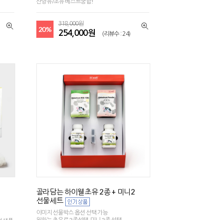
산양유/초유 베스트궁합!
318,000원
20%
254,000원
(리뷰수 : 24)
골라담는 하이웰초유 2종 + 미니2
선물세트
이미지 선물박스 옵션 선택 가능
원하는 초유로 2종선택, 미니 2종 선택