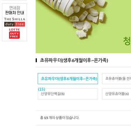
초유파우더(생후6개월이후~온가족)
초유파우더(생후6개월이후~온가족)
초유츄어블(돌 전후~
(15)
산양유단백질(8)
산양유츄어블(6)
총
15
개의 상품이 있습니다.