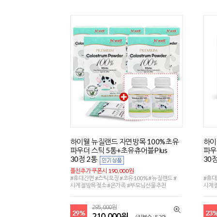
하이웰 뉴질랜드 자연방목 100%초유
하이
파우더 스틱 5통+초유츄어블Plus
파우
30정 2통
30정
플친추가 쿠폰시 190,000원
#휴대간편 #스틱포장 #초유100% #뉴질랜드 #
#휴대
사계절방목젖소 #온가족 #부모님선물추천
사계
295,000원
29%
23
210,000원