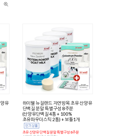
산양유
하이웰 뉴질랜드 자연방목 초유 산양유
단백질 분말 특별구성 8주분
(산양유단백질 4통 + 100%
초유파우더스틱 2통) + 보틀1개
초유 산양유 단백질 분말 특별구성 8주분