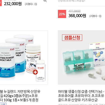
산양유/초유 베스트궁합!
%
232,000원
(리뷰수 : 0)
477,000원
23%
368,000원
(리뷰수 : 0)
웰 뉴질랜드 자연방목 산양유
하이웰 샘플신청 (2종 선택가능) -
질 420gx3통(6주분)+초유
초유츄어블 초유파우더 초코초유
더 100g 1통+보틀1개 증정
골드초유 산양유 키즈유산균