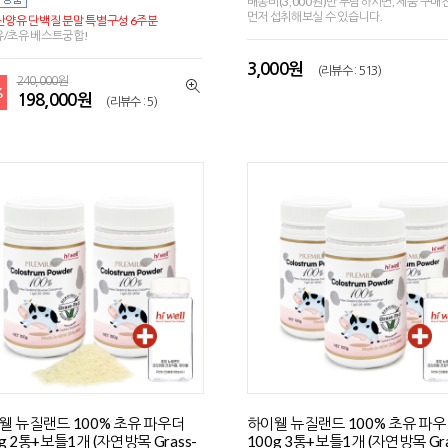
배송비(3,000원)만 부담하시면, 제품 구매
먼저 섭취해보실 수 있습니다.
산양유 단백질 분말 특별구성 6주분
/초유 베스트궁합!
3,000원
(리뷰수 : 513)
240,000원
%
198,000원
(리뷰수 : 5)
웰 뉴질랜드 100% 초유 파우더
하이웰 뉴질랜드 100% 초유 파
g 2통+보틀1개 (자연방목 Grass-
100g 3통+보틀1개 (자연방목 Gra