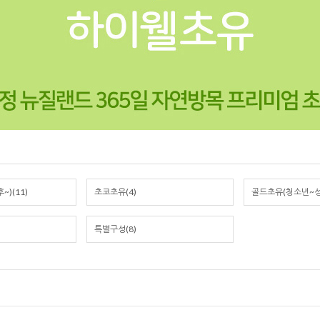
)(11)
초코초유(4)
골드초유(청소년~성인
특별구성(8)