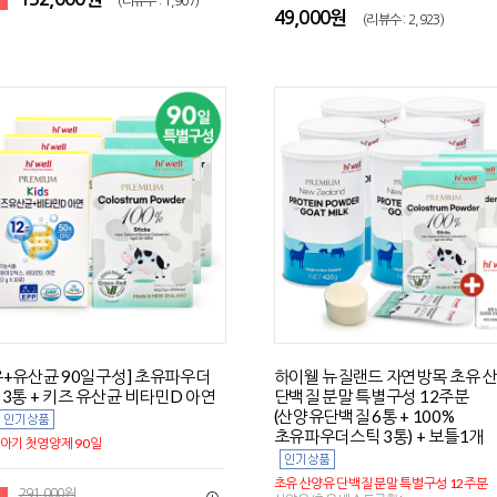
(리뷰수 : 1,907)
49,000원
(리뷰수 : 2,923)
유+유산균 90일구성] 초유파우더
하이웰 뉴질랜드 자연방목 초유 
 3통 + 키즈 유산균 비타민D 아연
단백질 분말 특별구성 12주분
(산양유단백질 6통 + 100%
초유파우더스틱 3통) + 보틀1개
아기 첫영양제 90일
초유 산양유 단백질 분말 특별구성 12주분
291,000원