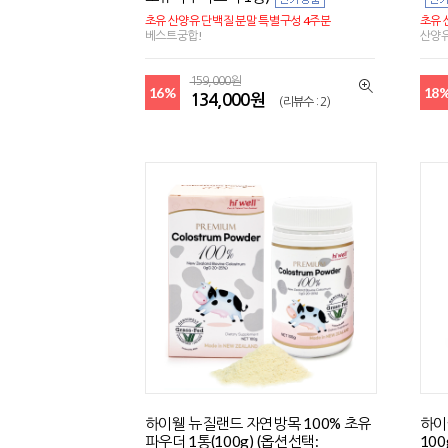
초유 산양유 단백질 분말 특별구성 4주분
초유 
베스트궁합!
산양유
159,000원
16%
18
134,000원
(리뷰수 : 2)
하이웰 뉴질랜드 자연방목 100% 초유
하이
파우더 1통(100g) (옵션선택:
100