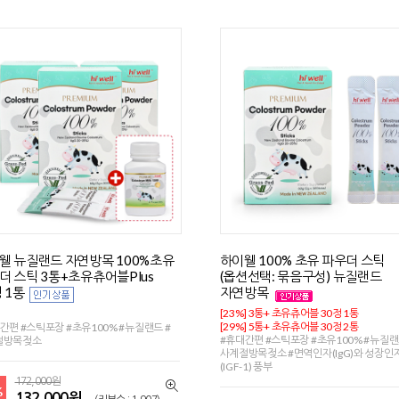
웰 뉴질랜드 자연방목 100%초유
하이웰 100% 초유 파우더 스틱
더 스틱 3통+초유츄어블Plus
(옵션선택: 묶음구성) 뉴질랜드
 1통
자연방목
[23%] 3통+ 초유츄어블 30정 1통
[29%] 5통+ 초유츄어블 30정 2통
간편 #스틱포장 #초유100% #뉴질랜드 #
#휴대간편 #스틱포장 #초유100% #뉴질랜
절방목젖소
사계절방목젖소 #면역인자(IgG)와 성장인
(IGF-1) 풍부
172,000원
%
132,000원