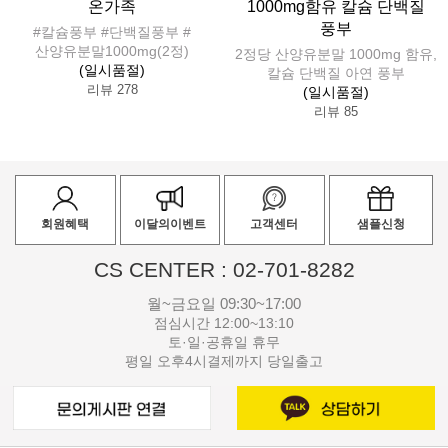
온가족
1000mg함유 칼슘 단백질
풍부
#칼슘풍부 #단백질풍부 #
산양유분말1000mg(2정)
2정당 산양유분말 1000mg 함유,
(일시품절)
칼슘 단백질 아연 풍부
리뷰 278
(일시품절)
리뷰 85
회원혜택
이달의이벤트
고객센터
샘플신청
CS CENTER : 02-701-8282
월~금요일 09:30~17:00
점심시간 12:00~13:10
토·일·공휴일 휴무
평일 오후4시결제까지 당일출고