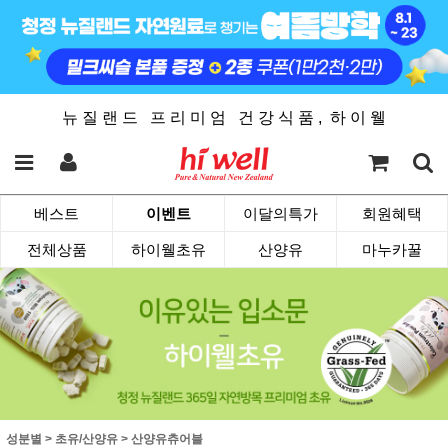
뉴 질 랜 드 프 리 미 엄 건 강 식 품 , 하 이 웰
베스트
이벤트
이달의특가
회원혜택
전체상품
하이웰초유
산양유
마누카꿀
성분별
>
초유/산양유
>
산양유츄어블