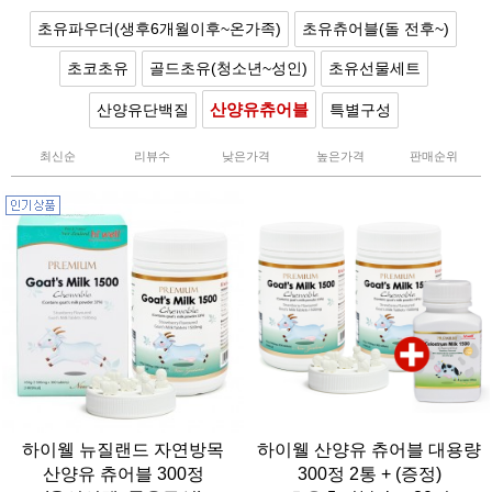
초유파우더(생후6개월이후~온가족)
초유츄어블(돌 전후~)
초코초유
골드초유(청소년~성인)
초유선물세트
산양유츄어블
산양유단백질
특별구성
최신순
리뷰수
낮은가격
높은가격
판매순위
하이웰 뉴질랜드 자연방목
하이웰 산양유 츄어블 대용량
산양유 츄어블 300정
300정 2통 + (증정)