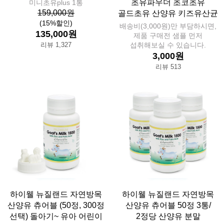
초유파우더 초코초유
미니초유plus 1통
159,000원
골드초유 산양유 키즈유산균
(15%할인)
배송비(3,000원)만 부담하시면,
135,000원
제품 구매전 샘플 먼저
리뷰 1,327
섭취해보실 수 있습니다.
3,000원
리뷰 513
하이웰 뉴질랜드 자연방목
하이웰 뉴질랜드 자연방목
산양유 츄어블 (50정, 300정
산양유 츄어블 50정 3통/
선택) 돌아기~ 유아 어린이
2정당 산양유 분말