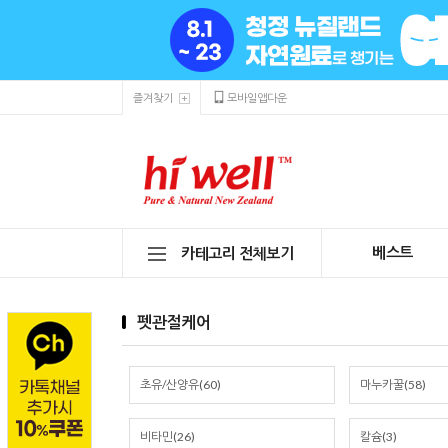
즐겨찾기
모바일앱다운
베스트
카테고리 전체보기
펫관절케어
초유/산양유(60)
마누카꿀(58)
비타민(26)
칼슘(3)