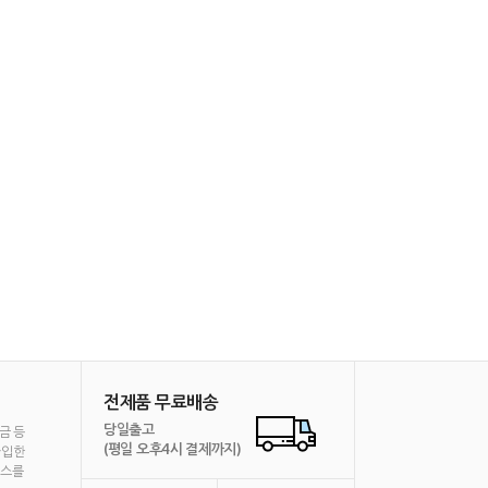
전제품 무료배송
당일출고
금 등
(평일 오후4시 결제까지)
가입한
비스를