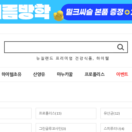
뉴 질 랜 드 프 리 미 엄 건 강 식 품 , 하 이 웰
하이웰초유
산양유
마누카꿀
프로폴리스
이벤트
프로폴리스(15)
유산균(12)
그린글루코사민(3)
스피루리나(4)