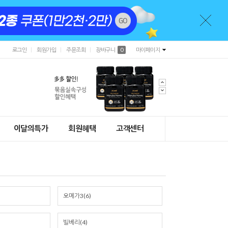
로그인
회원가입
주문조회
장바구니
0
마이페이지
이달의특가
회원혜택
고객센터
오메가3(6)
빌베리(4)