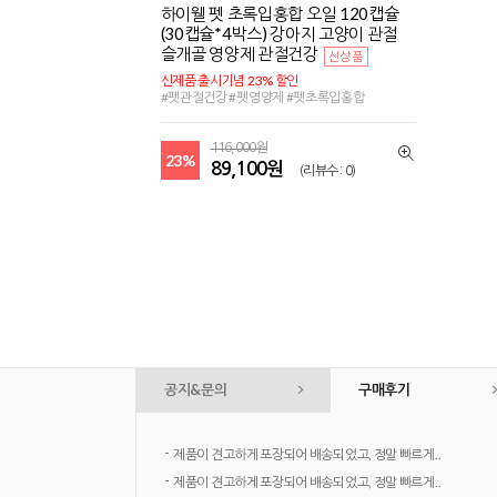
하이웰 펫 초록입홍합 오일 120캡슐
(30캡슐*4박스) 강아지 고양이 관절
슬개골 영양제 관절건강
신제품 출시기념 23% 할인
#펫관절건강 #펫영양제 #펫초록입홍합
116,000원
23%
89,100원
(리뷰수 : 0)
공지&문의
구매후기
-
제품이 견고하게 포장되어 배송되었고, 정말 빠르게..
-
제품이 견고하게 포장되어 배송되었고, 정말 빠르게..