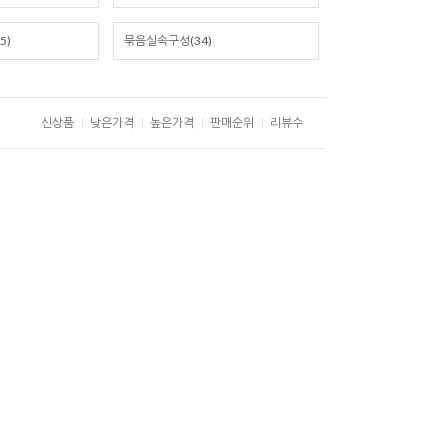
5)
묶음실속구성(34)
신상품
낮은가격
높은가격
판매순위
리뷰수