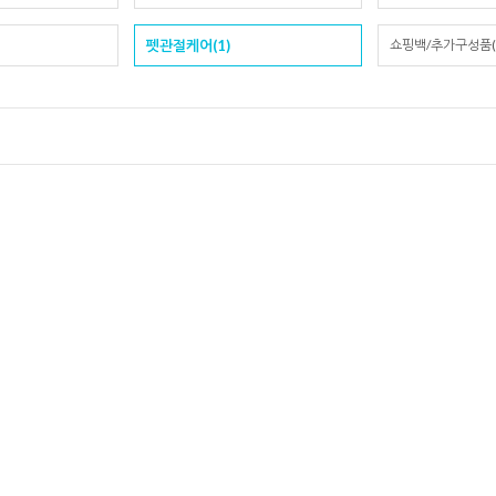
펫관절케어(1)
쇼핑백/추가구성품(