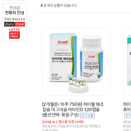
총
3
개의 상품이 있습니다.
[2개월분/ 하루 750원] 하이웰 해조
하이
칼슘 마그네슘 비타민D 120캡슐
츄어
(옵션선택: 묶음구성)
[20%] 4+1 행사중 하루 599원
#칼슘
#칼슘 #마그네슘 #비타민D #이상적배합 #
#대
식물성캡슐
소화가