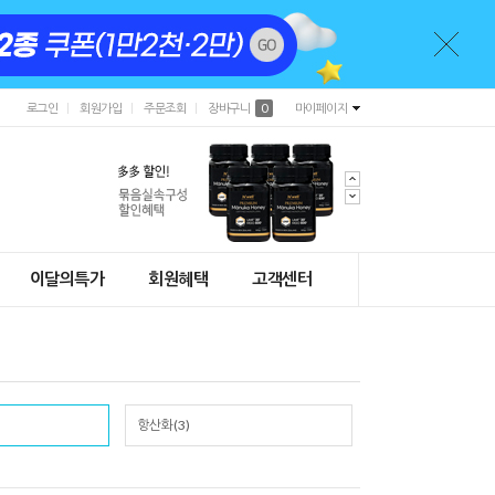
로그인
회원가입
주문조회
장바구니
0
마이페이지
이달의특가
회원혜택
고객센터
항산화(3)