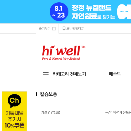
즐겨찾기
모바일앱다운
베스트
카테고리 전체보기
칼슘보충
기초영양(18)
눈/기억력개선도움