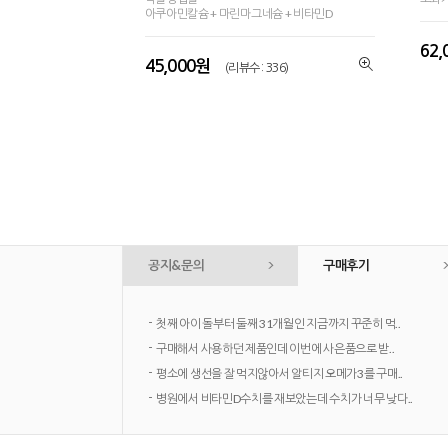
아쿠아민칼슘 + 마린마그네슘 + 비타민D
62
45,000원
(리뷰수 : 336)
공지&문의
구매후기
-
첫째 아이 돌부터 둘째 31개월인 지금까지 꾸준히 먹..
-
구매해서 사용하던 제품인데 이번에 사은품으로 받..
-
평소에 생선을 잘 먹지않아서 알티지 오메가3를 구매..
-
병원에서 비타민D수치를 재보았는데 수치가 너무 낮다..