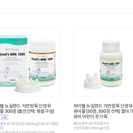
웰 뉴질랜드 자연방목 산양유
하이웰 뉴질랜드 자연방목 산양유
블 300정 (옵션선택: 묶음구성)
츄어블 (50정, 300정 선택) 돌아
유아 어린이 온가족
#칼슘풍부 #단백질풍부 #
풍부 #산양유분말1000mg(2정) #5개월분
산양유분말1000mg(2정)
용량
 쉬운 단백질과 자연 칼슘이 담긴 산양유