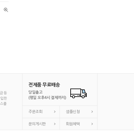
전제품 무료배송
당일출고
금 등
(평일 오후4시 결제까지)
가입한
비스를
주문조회
샘플신청
문의게시판
회원혜택