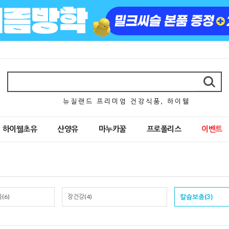
뉴 질 랜 드 프 리 미 엄 건 강 식 품 , 하 이 웰
하이웰초유
산양유
마누카꿀
프로폴리스
이벤트
(6)
장건강(4)
칼슘보충(3)