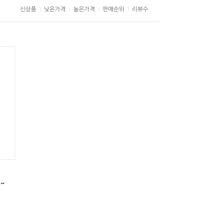
신상품
낮은가격
높은가격
판매순위
리뷰수
기~