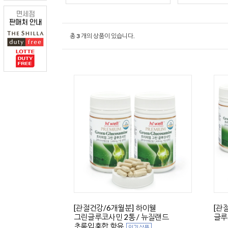
총
3
개의 상품이 있습니다.
[관절건강/6개월분] 하이웰
[관
그린글루코사민 2통 / 뉴질랜드
글루
초록입홍합 함유