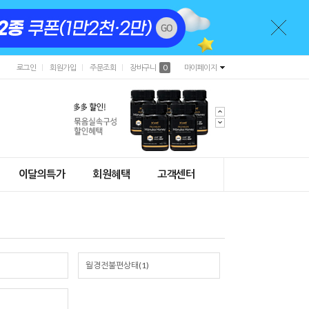
로그인
회원가입
주문조회
장바구니
0
마이페이지
이달의특가
회원혜택
고객센터
월경전불편상태(1)