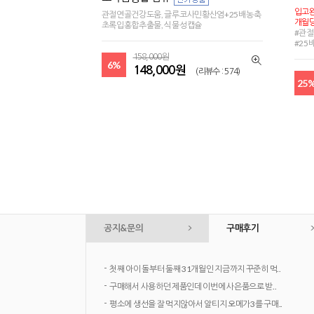
입고완
관절연골건강도움, 글루코사민황산염+25배농축
개월당
초록입홍합추출물, 식물성캡슐
#관
#2
158,000원
6%
148,000원
(리뷰수 : 574)
25
공지&문의
구매후기
-
[8.1 - 23] 하이웰 여름방학 특집 8월 혜택
-
[26년 8월] 신용카드 무이자 혜택
-
FAQ> 초유파우더 양이 지난번과 달라 보여요?