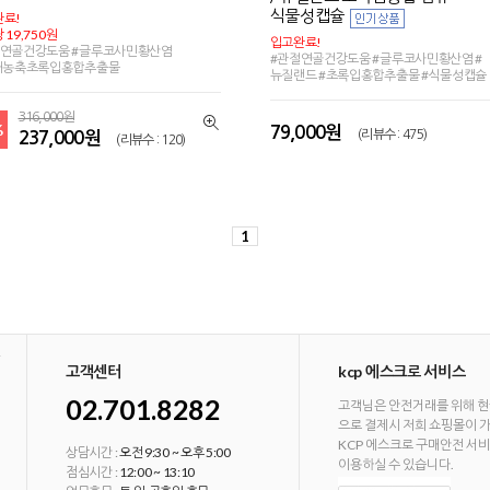
식물성캡슐
료!
 19,750원
입고완료!
절연골건강도움 #글루코사민황산염
#관절연골건강도움 #글루코사민황산염 #
5배농축초록입홍합추출물
뉴질랜드 #초록입홍합추출물 #식물성캡슐
316,000원
%
79,000원
(리뷰수 : 475)
237,000원
(리뷰수 : 120)
1
고객센터
kcp 에스크로 서비스
02.701.8282
고객님은 안전거래를 위해 현
으로 결제시 저희 쇼핑몰이 
KCP 에스크로 구매안전 서
상담시간 :
오전 9:30 ~ 오후 5:00
이용하실 수 있습니다.
점심시간 :
12:00 ~ 13:10