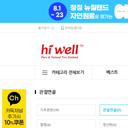
즐겨찾기
모바일앱다운
베스트
카테고리 전체보기
관절연골
기초영양(19)
관절연골(3)
혈행(6)
항산화(3)