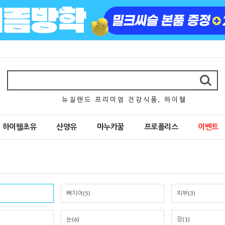
뉴 질 랜 드 프 리 미 엄 건 강 식 품 , 하 이 웰
하이웰초유
산양유
마누카꿀
프로폴리스
이벤트
뼈치아(5)
피부(3)
눈(6)
장(1)