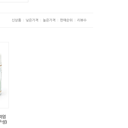
신상품
낮은가격
높은가격
판매순위
리뷰수
미엄
구성)