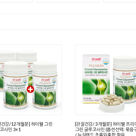
절건강/12개월분] 하이웰 그린
[관절건강/ 3개월분] 하이웰 프리
코사민 3+1
그린 글루코사민 (옵션선택: 묶음
/ 뉴질랜드 초록입홍합 함유