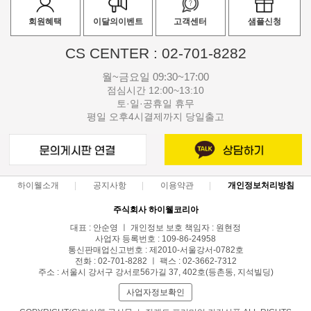
회원혜택
이달의이벤트
고객센터
샘플신청
CS CENTER : 02-701-8282
월~금요일 09:30~17:00
점심시간 12:00~13:10
토·일·공휴일 휴무
평일 오후4시결제까지 당일출고
하이웰소개
공지사항
이용약관
개인정보처리방침
주식회사 하이웰코리아
대표 : 안순영 ㅣ 개인정보 보호 책임자 : 원현정
사업자 등록번호 : 109-86-24958
통신판매업신고번호 : 제2010-서울강서-0782호
전화 : 02-701-8282 ㅣ 팩스 : 02-3662-7312
주소 : 서울시 강서구 강서로56가길 37, 402호(등촌동, 지석빌딩)
사업자정보확인