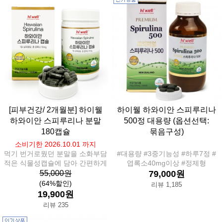
[피부건강/ 2개월분] 하이웰
하이웰 하와이안 스피루리나
하와이안 스피루리나 분말
500정 대용량 (옵션선택:
180캡슐
묶음구성)
소비기한 2026.10.01 까지
먹기 번거로웠던 분말을 소화부담
#대용량 #3중기능성 #하루7정 #
적은 식물성캡슐에 담아 간편하게
엽록소40mg이상 #정제형
55,000원
79,000원
(64%할인)
리뷰 1,185
19,900원
리뷰 235