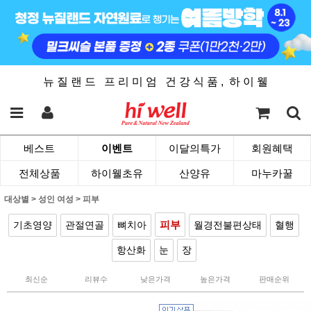
뉴 질 랜 드 프 리 미 엄 건 강 식 품 , 하 이 웰
베스트
이벤트
이달의특가
회원혜택
전체상품
하이웰초유
산양유
마누카꿀
대상별
>
성인 여성
>
피부
피부
기초영양
관절연골
뼈치아
월경전불편상태
혈행
항산화
눈
장
최신순
리뷰수
낮은가격
높은가격
판매순위