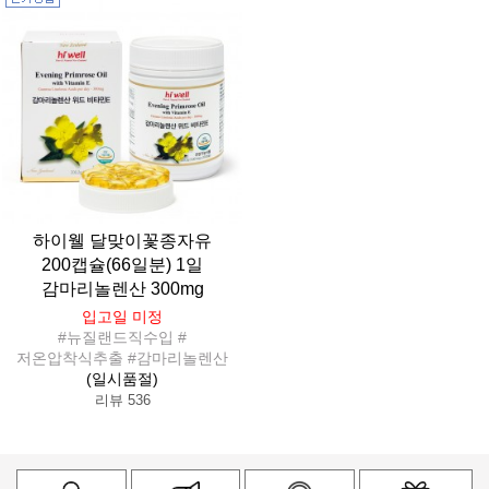
하이웰 달맞이꽃종자유
200캡슐(66일분) 1일
감마리놀렌산 300mg
입고일 미정
#뉴질랜드직수입 #
저온압착식추출 #감마리놀렌산
(일시품절)
리뷰 536