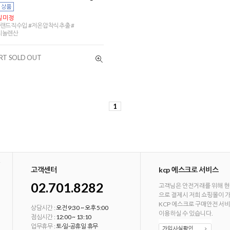
 미정
랜드직수입 #저온압착식추출 #
리놀렌산
RT SOLD OUT
1
고객센터
kcp 에스크로 서비스
02.701.8282
고객님은 안전거래를 위해 현
으로 결제시 저희 쇼핑몰이 
KCP 에스크로 구매안전 서
상담시간 :
오전 9:30 ~ 오후 5:00
이용하실 수 있습니다.
점심시간 :
12:00 ~ 13:10
업무휴무 :
토·일·공휴일 휴무