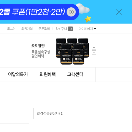
로그인
회원가입
주문조회
장바구니
0
마이페이지
이달의특가
회원혜택
고객센터
월경전불편상태(1)