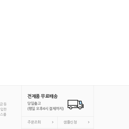
전제품 무료배송
당일출고
금 등
(평일 오후4시 결제까지)
가입한
비스를
주문조회
샘플신청