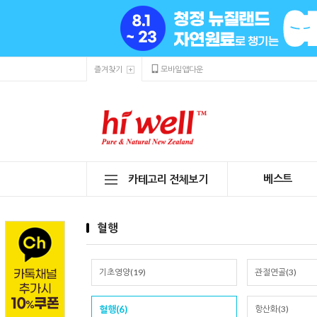
즐겨찾기
모바일앱다운
베스트
카테고리 전체보기
혈행
기초영양(19)
관절연골(3)
혈행(6)
항산화(3)