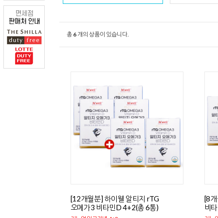
총
6
개의 상품이 있습니다.
[12개월분] 하이웰 알티지 rTG
[8
오메가3 비타민D 4+2(총 6통)
비타민