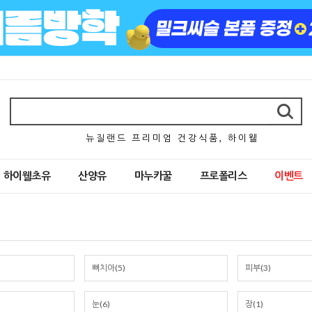
뉴 질 랜 드 프 리 미 엄 건 강 식 품 , 하 이 웰
하이웰초유
산양유
마누카꿀
프로폴리스
이벤트
뼈치아(5)
피부(3)
눈(6)
장(1)