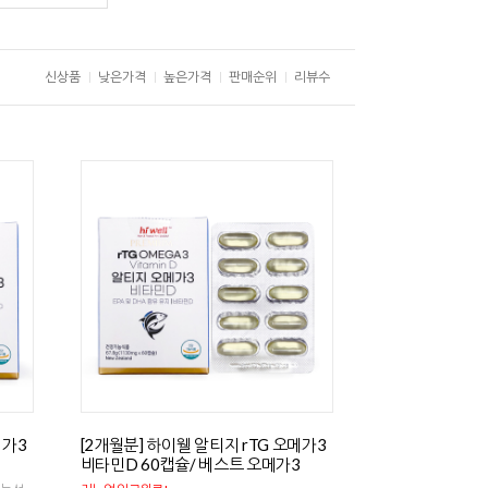
신상품
낮은가격
높은가격
판매순위
리뷰수
메가3
[2개월분] 하이웰 알티지 rTG 오메가3
비타민D 60캡슐/ 베스트 오메가3