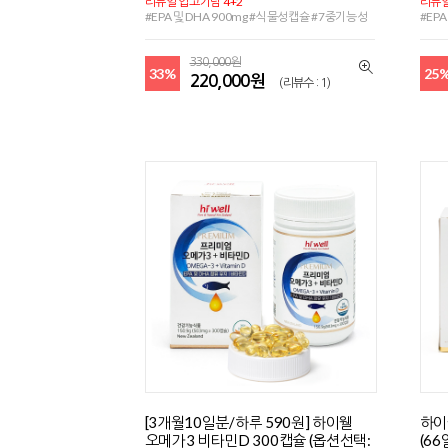
리뉴얼 입고기념 4+2
리뉴얼
#EPA 및 DHA 900mg #식물성캡슐 #7중기능성
#EP
330,000원
33%
25
220,000원
(리뷰수 : 1)
[3개월10일분/하루 590원] 하이웰
하이
오메가3 비타민D 300캡슐 (옵션선택:
(6