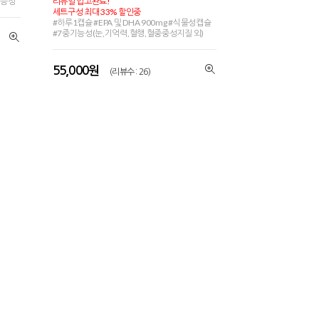
기능성
리뉴얼 입고완료!
세트구성 최대 33% 할인중
#하루1캡슐 #EPA 및 DHA 900mg #식물성캡슐
#7중기능성(눈,기억력,혈행,혈중중성지질 외)
55,000원
(리뷰수 : 26)