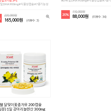
 입고기념 3+1
#EPA 및 DHA 900mg #식물성캡슐 #7중
A 및 DHA 900mg #식물성캡슐 #7중기능성
110,000원
20%
220,000원
88,000원
(리뷰수 : 34)
%
165,000원
(리뷰수 : 3)
웰 달맞이꽃종자유 200캡슐
6일분) 1일 감마리놀렌산 300mg