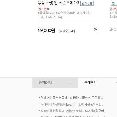
묶음구성) 알 작은 오메가3
입고 완료!
입고일
#목넘김Good #작은캡슐 #비린냄새최소화
#뉴질
EPA+DHA=900mg
감마
SHO
59,000원
(리뷰수 : 248)
공지&문의
구매후기
-
첫째 아이 돌부터 둘째 31개월인 지금까지 꾸준히 먹..
-
구매해서 사용하던 제품인데 이번에 사은품으로 받..
-
평소에 생선을 잘 먹지않아서 알티지 오메가3를 구매..
-