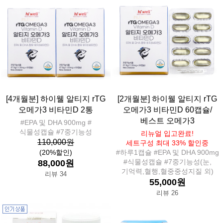
[4개월분] 하이웰 알티지 rTG
[2개월분] 하이웰 알티지 rTG
오메가3 비타민D 2통
오메가3 비타민D 60캡슐/
베스트 오메가3
#EPA 및 DHA 900mg #
식물성캡슐 #7중기능성
리뉴얼 입고완료!
110,000원
세트구성 최대 33% 할인중
(20%할인)
#하루1캡슐 #EPA 및 DHA 900mg
#식물성캡슐 #7중기능성(눈,
88,000원
기억력,혈행,혈중중성지질 외)
리뷰 34
55,000원
리뷰 26