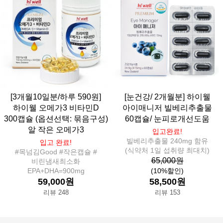
[3개월10일분/하루 590원]
[눈건강/ 2개월분] 하이웰
하이웰 오메가3 비타민D
아이매니저 빌베리추출물
300캡슐 (옵션선택: 묶음구성)
60캡슐/ 눈피로개선도움
알 작은 오메가3
입고완료!
빌베리추출물 240mg 함유
입고 완료!
(식약처 1일 섭취량 최대치)
#목넘김Good #작은캡슐 #
65,000원
비린냄새최소화
EPA+DHA=900mg
(10%할인)
59,000원
58,500원
리뷰 248
리뷰 153