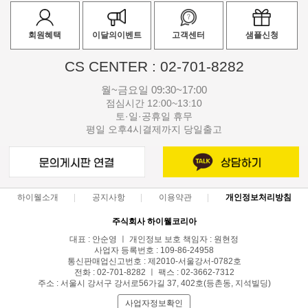
회원혜택
이달의이벤트
고객센터
샘플신청
CS CENTER : 02-701-8282
월~금요일 09:30~17:00
점심시간 12:00~13:10
토·일·공휴일 휴무
평일 오후4시결제까지 당일출고
하이웰소개
공지사항
이용약관
개인정보처리방침
주식회사 하이웰코리아
대표 : 안순영 ㅣ 개인정보 보호 책임자 : 원현정
사업자 등록번호 : 109-86-24958
통신판매업신고번호 : 제2010-서울강서-0782호
전화 : 02-701-8282 ㅣ 팩스 : 02-3662-7312
주소 : 서울시 강서구 강서로56가길 37, 402호(등촌동, 지석빌딩)
사업자정보확인