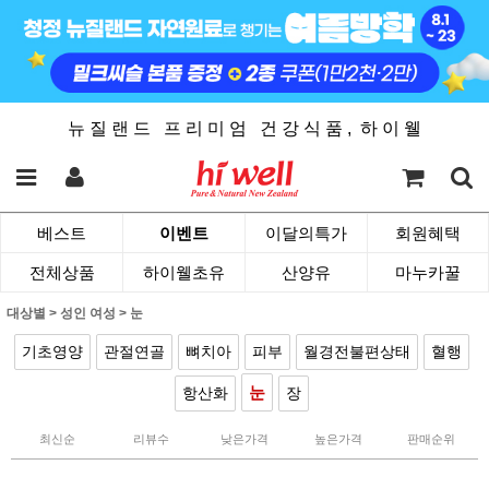
뉴 질 랜 드 프 리 미 엄 건 강 식 품 , 하 이 웰
베스트
이벤트
이달의특가
회원혜택
전체상품
하이웰초유
산양유
마누카꿀
대상별
>
성인 여성
>
눈
기초영양
관절연골
뼈치아
피부
월경전불편상태
혈행
눈
항산화
장
최신순
리뷰수
낮은가격
높은가격
판매순위