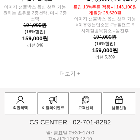
이미지 선물박스 옵션 선택 가능
플친 10%쿠폰 적용시 143,100원
원하는 초유로 2종선택, 미니 2종
개월당 28,620원
선택
이미지 선물박스 옵션 선택 가능
#이유있는입소문 #뉴질랜드 #
194,000원
사계절방목젖소 #돌전후
(18%할인)
194,000원
159,000원
(18%할인)
리뷰 846
159,000원
리뷰 5,309
회원혜택
이달의이벤트
고객센터
샘플신청
CS CENTER : 02-701-8282
월~금요일 09:30~17:00
점심시간 12:00~13:10