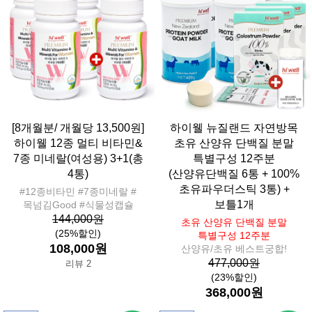
[8개월분/ 개월당 13,500원]
하이웰 뉴질랜드 자연방목
하이웰 12종 멀티 비타민&
초유 산양유 단백질 분말
7종 미네랄(여성용) 3+1(총
특별구성 12주분
4통)
(산양유단백질 6통 + 100%
초유파우더스틱 3통) +
#12종비타민 #7종미네랄 #
보틀1개
목넘김Good #식물성캡슐
144,000원
초유 산양유 단백질 분말
(25%할인)
특별구성 12주분
108,000원
산양유/초유 베스트궁합!
477,000원
리뷰 2
(23%할인)
368,000원