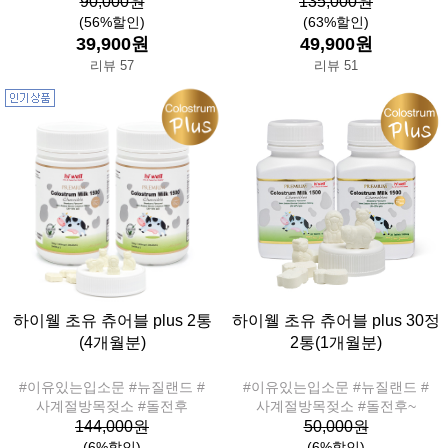
90,000원
135,000원
(56%할인)
(63%할인)
39,900원
49,900원
리뷰 57
리뷰 51
하이웰 초유 츄어블 plus 2통
하이웰 초유 츄어블 plus 30정
(4개월분)
2통(1개월분)
#이유있는입소문 #뉴질랜드 #
#이유있는입소문 #뉴질랜드 #
사계절방목젖소 #돌전후
사계절방목젖소 #돌전후~
144,000원
50,000원
(6%할인)
(6%할인)