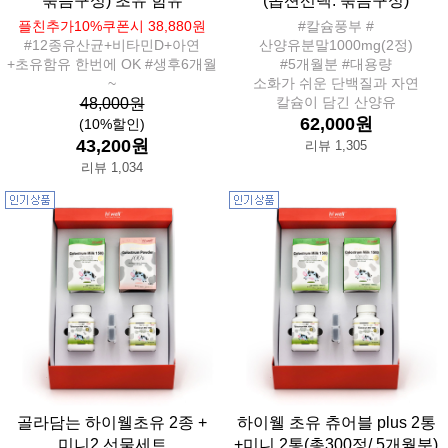
묶음구성) 초유 함유
(옵션선택: 묶음구성)
플친추가10%쿠폰시 38,880원
#칼슘풍부 #
#12종유산균+비타민D+아연
산양유분말1000mg(2정)
+초유함유 한번에 OK #생후6개월
#5개월분 #대용량
~
소화가 쉬운 단백질과 자연
칼슘이 담긴 산양유
48,000원
62,000원
(10%할인)
43,200원
리뷰 1,305
리뷰 1,034
골라담는 하이웰초유 2종 +
하이웰 초유 츄어블 plus 2통
미니2 선물세트
+미니 2통(총300정/ 5개월분)