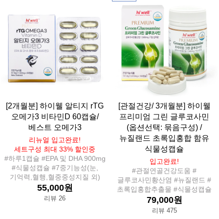
[2개월분] 하이웰 알티지 rTG
[관절건강/ 3개월분] 하이웰
오메가3 비타민D 60캡슐/
프리미엄 그린 글루코사민
베스트 오메가3
(옵션선택: 묶음구성) /
뉴질랜드 초록입홍합 함유
리뉴얼 입고완료!
식물성캡슐
세트구성 최대 33% 할인중
#하루1캡슐 #EPA 및 DHA 900mg
입고완료!
#식물성캡슐 #7중기능성(눈,
#관절연골건강도움 #
기억력,혈행,혈중중성지질 외)
글루코사민황산염 #뉴질랜드 #
55,000원
초록입홍합추출물 #식물성캡슐
리뷰 26
79,000원
리뷰 475