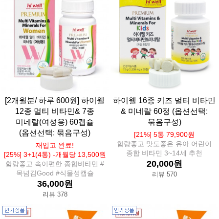
[2개월분/ 하루 600원] 하이웰
하이웰 16종 키즈 멀티 비타민
12종 멀티 비타민& 7종
& 미네랄 60정 (옵션선택:
미네랄(여성용) 60캡슐
묶음구성)
(옵션선택: 묶음구성)
[21%] 5통 79,900원
함량좋고 맛도좋은 유아 어린이
재입고 완료!
종합 비타민 3~14세 추천
[25%] 3+1(4통) -개월당 13,500원
20,000원
함량좋고 속이편한 종합비타민 #
목넘김Good #식물성캡슐
리뷰 570
36,000원
리뷰 378