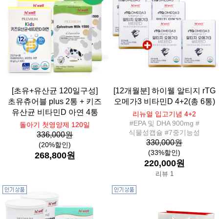
[초유+유산균 120일구성]
[12개월분] 하이웰 알티지 rTG
초유츄어블 plus 2통 + 키즈
오메가3 비타민D 4+2(총 6통)
유산균 비타민D 아연 4통
리뉴얼 입고기념 4+2
#EPA 및 DHA 900mg #
돌아기 첫영양제 120일
식물성캡슐 #7중기능성
336,000원
330,000원
(20%할인)
(33%할인)
268,800원
220,000원
리뷰 1