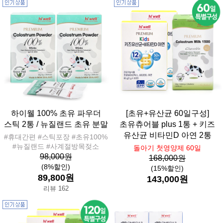
하이웰 100% 초유 파우더
[초유+유산균 60일구성]
스틱 2통 / 뉴질랜드 초유 분말
초유츄어블 plus 1통 + 키즈
유산균 비타민D 아연 2통
#휴대간편 #스틱포장 #초유100%
#뉴질랜드 #사계절방목젖소
돌아기 첫영양제 60일
98,000원
168,000원
(8%할인)
(15%할인)
89,800원
143,000원
리뷰 162