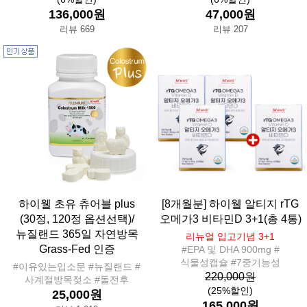
136,000원
47,000원
리뷰 669
리뷰 207
하이웰 초유 츄어블 plus
[8개월분] 하이웰 알티지 rTG
(30정, 120정 옵션선택)/
오메가3 비타민D 3+1(총 4통)
뉴질랜드 365일 자연방목
리뉴얼 입고기념 3+1
Grass-Fed 인증
#EPA 및 DHA 900mg #
식물성캡슐 #7중기능성
#이유있는입소문 #뉴질랜드 #
220,000원
사계절방목젖소 #돌전후
(25%할인)
25,000원
165,000원