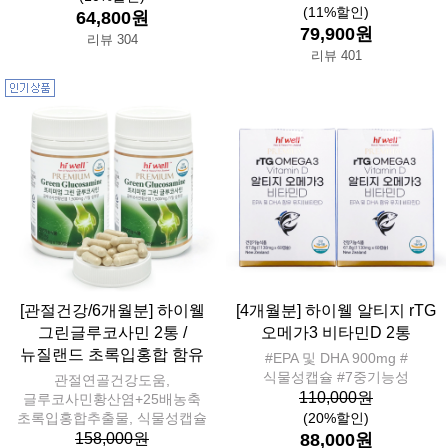
(11%할인)
64,800원
79,900원
리뷰 304
리뷰 401
[관절건강/6개월분] 하이웰
[4개월분] 하이웰 알티지 rTG
그린글루코사민 2통 /
오메가3 비타민D 2통
뉴질랜드 초록입홍합 함유
#EPA 및 DHA 900mg #
식물성캡슐 #7중기능성
관절연골건강도움,
110,000원
글루코사민황산염+25배농축
초록입홍합추출물, 식물성캡슐
(20%할인)
158,000원
88,000원