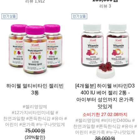
리뷰 1,912
리뷰 3
하이웰 멀티비타민 젤리빈
[4개월분] 하이웰 비타민D3
3통
400 IU 베어 젤리 2통 -
아이부터 성인까지 온가족
맛있게
#젤리영양제
#12가지비타민미네랄 #
소비기한 27.02.08까지
천연과일향 #쫀득한식감 #유아 #
#젤리영양제 #비타민D400iu #
어린이 #온가족 #누구나맛있게
천연과일향 #쫀득한식감 #유아 #
75,000원
어린이 #온가족 #누구나맛있게
(20%할인)
38,000원