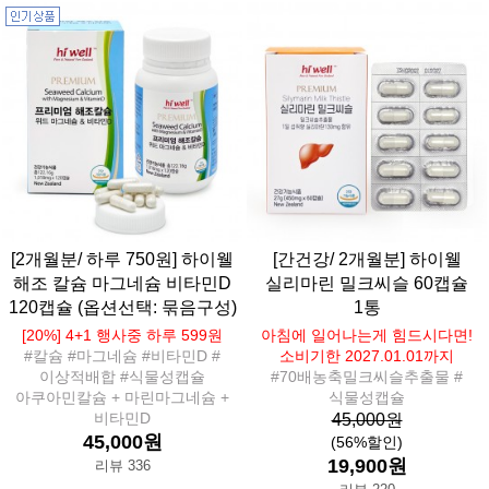
[2개월분/ 하루 750원] 하이웰
[간건강/ 2개월분] 하이웰
해조 칼슘 마그네슘 비타민D
실리마린 밀크씨슬 60캡슐
120캡슐 (옵션선택: 묶음구성)
1통
[20%] 4+1 행사중 하루 599원
아침에 일어나는게 힘드시다면!
#칼슘 #마그네슘 #비타민D #
소비기한 2027.01.01까지
이상적배합 #식물성캡슐
#70배농축밀크씨슬추출물 #
아쿠아민칼슘 + 마린마그네슘 +
식물성캡슐
비타민D
45,000원
45,000원
(56%할인)
19,900원
리뷰 336