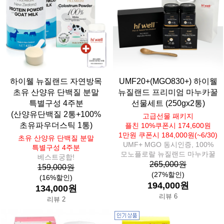
하이웰 뉴질랜드 자연방목
UMF20+(MGO830+) 하이웰
초유 산양유 단백질 분말
뉴질랜드 프리미엄 마누카꿀
특별구성 4주분
선물세트 (250gx2통)
(산양유단백질 2통+100%
고급선물 패키지
초유파우더스틱 1통)
플친 10%쿠폰시 174,600원
1만원 쿠폰시 184,000원(~6/30)
초유 산양유 단백질 분말
UMF+ MGO 동시인증, 100%
특별구성 4주분
모노플로랄 뉴질랜드 마누카꿀
베스트궁합!
265,000원
159,000원
(27%할인)
(16%할인)
194,000원
134,000원
리뷰 6
리뷰 2