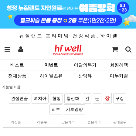
뉴 질 랜 드 프 리 미 엄 건 강 식 품 , 하 이 웰
베스트
이벤트
이달의특가
회원혜택
전체상품
하이웰초유
산양유
마누카꿀
기능별
>
장
장
관절연골
뼈치아
혈행
항산화
간
눈
구강
피부
기초영양
최신순
리뷰수
낮은가격
높은가격
판매순위