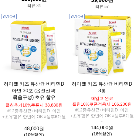
39,900원
리뷰 34
리뷰 57
하이웰 키즈 유산균 비타민D
하이웰 키즈 유산균 비타민D
아연 30포 (옵션선택:
3통
묶음구성) 초유 함유
재입고 완료
플친10%쿠폰적용시 106,200원
플친추가10%쿠폰시 38,880원
#12종유산균+비타민D+아연
#12종유산균+비타민D+아연
+초유함유 한번에 OK #생후6개월
+초유함유 한번에 OK #생후6개월
~
~
144,000원
48,000원
(18%할인)
(10%할인)