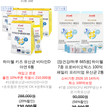
리뷰 168
하이웰 키즈 유산균 비타민D
[장건강/하루 665원] 하이웰
아연 6통
7종 프로바이오틱스 100억
패밀리 프리미엄 유산균 2통
재입고 완료
플친 10%쿠폰 적용시 210,000원
소비기한 2026.10.14까지
#12종유산균+비타민D+아연
최소 100억보장
+초유함유 한번에 OK #생후6개월
#7종 100억CFU #EPP생산 #
~
온가족유산균
288,000원
90,000원
(20%할인)
(56%할인)
230,000원