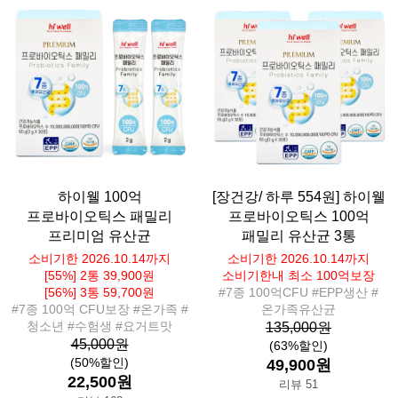
하이웰 100억
[장건강/ 하루 554원] 하이웰
프로바이오틱스 패밀리
프로바이오틱스 100억
프리미엄 유산균
패밀리 유산균 3통
소비기한 2026.10.14까지
소비기한 2026.10.14까지
[55%] 2통 39,900원
소비기한내 최소 100억보장
[56%] 3통 59,700원
#7종 100억CFU #EPP생산 #
#7종 100억 CFU보장 #온가족 #
온가족유산균
청소년 #수험생 #요거트맛
135,000원
45,000원
(63%할인)
(50%할인)
49,900원
22,500원
리뷰 51