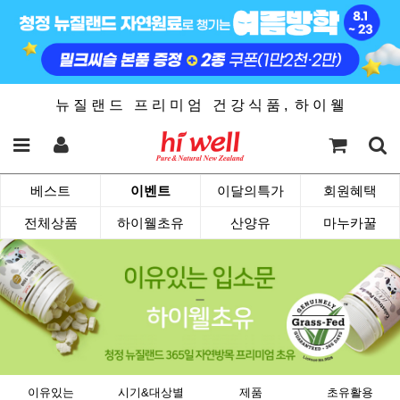
뉴 질 랜 드 프 리 미 엄 건 강 식 품 , 하 이 웰
베스트
이벤트
이달의특가
회원혜택
전체상품
하이웰초유
산양유
마누카꿀
이유있는
시기&대상별
제품
초유활용