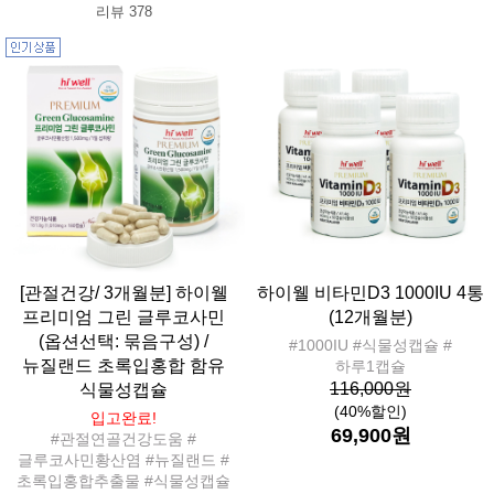
리뷰 378
[관절건강/ 3개월분] 하이웰
하이웰 비타민D3 1000IU 4통
프리미엄 그린 글루코사민
(12개월분)
(옵션선택: 묶음구성) /
#1000IU #식물성캡슐 #
뉴질랜드 초록입홍합 함유
하루1캡슐
116,000원
식물성캡슐
(40%할인)
입고완료!
69,900원
#관절연골건강도움 #
글루코사민황산염 #뉴질랜드 #
초록입홍합추출물 #식물성캡슐