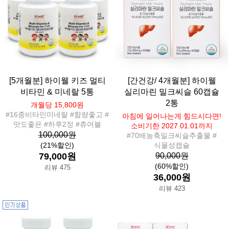
[5개월분] 하이웰 키즈 멀티
[간건강/ 4개월분] 하이웰
비타민 & 미네랄 5통
실리마린 밀크씨슬 60캡슐
2통
개월당 15,800원
#16종비타민미네랄 #함량좋고 #
아침에 일어나는게 힘드시다면!
맛도좋은 #하루2정 #츄어블
소비기한 2027.01.01까지
100,000원
#70배농축밀크씨슬추출물 #
(21%할인)
식물성캡슐
79,000원
90,000원
(60%할인)
리뷰 475
36,000원
리뷰 423