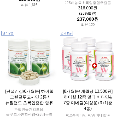
#25배농축초록입홍합추출물
리뷰 1,616
316,000원
(25%할인)
237,000원
리뷰 120
[관절건강/6개월분] 하이웰
[8개월분/ 개월당 13,500원]
그린글루코사민 2통 /
하이웰 12종 멀티 비타민&
뉴질랜드 초록입홍합 함유
7종 미네랄(여성용) 3+1(총
4통)
관절연골건강도움,
글루코사민황산염+25배농축
#12종비타민 #7종미네랄 #