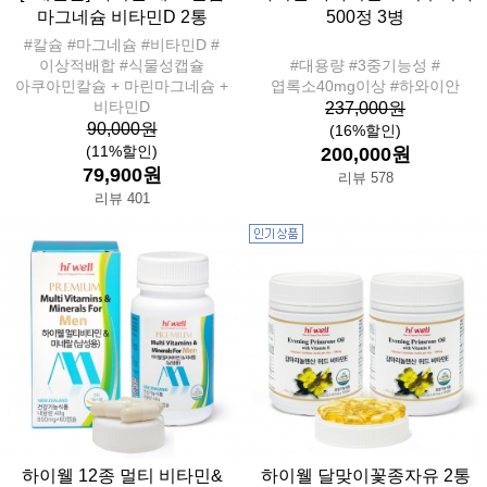
마그네슘 비타민D 2통
500정 3병
#칼슘 #마그네슘 #비타민D #
이상적배합 #식물성캡슐
#대용량 #3중기능성 #
아쿠아민칼슘 + 마린마그네슘 +
엽록소40mg이상 #하와이안
비타민D
237,000원
90,000원
(16%할인)
(11%할인)
200,000원
79,900원
리뷰 578
리뷰 401
하이웰 12종 멀티 비타민&
하이웰 달맞이꽃종자유 2통