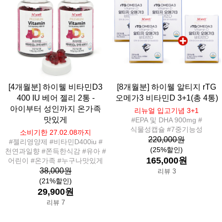
[4개월분] 하이웰 비타민D3
[8개월분] 하이웰 알티지 rTG
400 IU 베어 젤리 2통 -
오메가3 비타민D 3+1(총 4통)
아이부터 성인까지 온가족
리뉴얼 입고기념 3+1
맛있게
#EPA 및 DHA 900mg #
식물성캡슐 #7중기능성
소비기한 27.02.08까지
220,000원
#젤리영양제 #비타민D400iu #
(25%할인)
천연과일향 #쫀득한식감 #유아 #
165,000원
어린이 #온가족 #누구나맛있게
38,000원
리뷰 3
(21%할인)
29,900원
리뷰 7