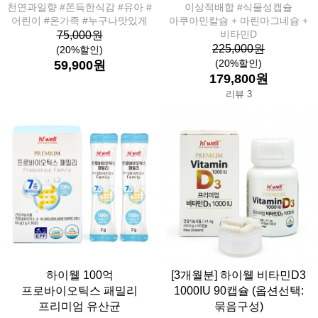
천연과일향 #쫀득한식감 #유아 #
이상적배합 #식물성캡슐
어린이 #온가족 #누구나맛있게
아쿠아민칼슘 + 마린마그네슘 +
비타민D
75,000원
225,000원
(20%할인)
(20%할인)
59,900원
179,800원
리뷰 3
하이웰 100억
[3개월분] 하이웰 비타민D3
프로바이오틱스 패밀리
1000IU 90캡슐 (옵션선택:
프리미엄 유산균
묶음구성)