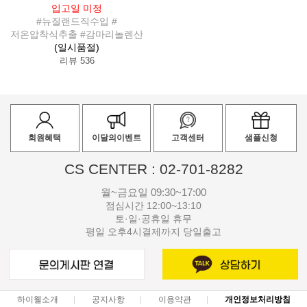
입고일 미정
#뉴질랜드직수입 #
저온압착식추출 #감마리놀렌산
(일시품절)
리뷰 536
회원혜택
이달의이벤트
고객센터
샘플신청
CS CENTER : 02-701-8282
월~금요일 09:30~17:00
점심시간 12:00~13:10
토·일·공휴일 휴무
평일 오후4시결제까지 당일출고
하이웰소개
공지사항
이용약관
개인정보처리방침