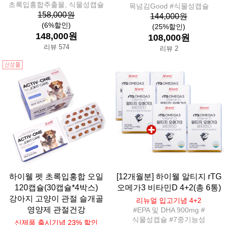
초록입홍합추출물, 식물성캡슐
목넘김Good #식물성캡슐
158,000원
144,000원
(6%할인)
(25%할인)
148,000원
108,000원
리뷰 574
리뷰 2
하이웰 펫 초록입홍합 오일
[12개월분] 하이웰 알티지 rTG
120캡슐(30캡슐*4박스)
오메가3 비타민D 4+2(총 6통)
강아지 고양이 관절 슬개골
리뉴얼 입고기념 4+2
영양제 관절건강
#EPA 및 DHA 900mg #
식물성캡슐 #7중기능성
신제품 출시기념 23% 할인