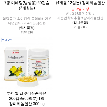
7종 미네랄(남성용) 60캡슐
(4개월 12일분) 감마리놀렌산
(2개월분)
입고일 미정
#뉴질랜드직수입 #
저온압착식추출 #감마리놀렌산
함량좋고 속이편한 종합비타민 #
(일시품절)
목넘김Good #식물성캡슐
리뷰 806
(일시품절)
리뷰 216
하이웰 달맞이꽃종자유
200캡슐(66일분) 1일
감마리놀렌산 300mg