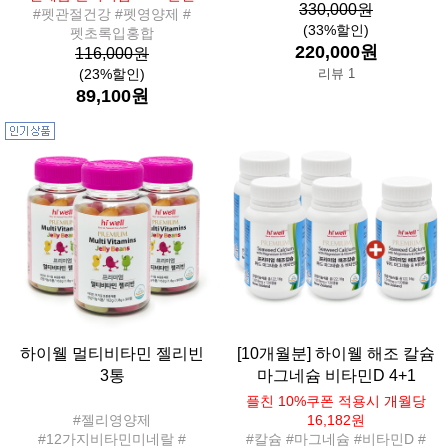
330,000원
#펫관절건강 #펫영양제 #
(33%할인)
펫초록입홍합
220,000원
116,000원
(23%할인)
리뷰 1
89,100원
하이웰 멀티비타민 젤리빈
[10개월분] 하이웰 해조 칼슘
3통
마그네슘 비타민D 4+1
플친 10%쿠폰 적용시 개월당
#젤리영양제
16,182원
#12가지비타민미네랄 #
#칼슘 #마그네슘 #비타민D #