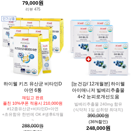
79,000원
리뷰 475
하이웰 키즈 유산균 비타민D
[눈건강/ 12개월분] 하이웰
아연 6통
아이매니저 빌베리추출물
4+2 눈피로개선도움
재입고 완료
플친 10%쿠폰 적용시 210,000원
빌베리추출물 240mg 함유
#12종유산균+비타민D+아연
(식약처 1일 섭취량 최대치)
+초유함유 한번에 OK #생후6개월
390,000원
~
(36%할인)
288,000원
248,000원