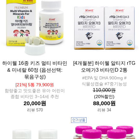
하이웰 16종 키즈 멀티 비타민
[4개월분] 하이웰 알티지 rTG
& 미네랄 60정 (옵션선택:
오메가3 비타민D 2통
묶음구성)
#EPA 및 DHA 900mg #
식물성캡슐 #7중기능성
[21%] 5통 79,900원
110,000원
함량좋고 맛도좋은 유아 어린이
종합 비타민 3~14세 추천
(20%할인)
20,000원
88,000원
리뷰 570
리뷰 34