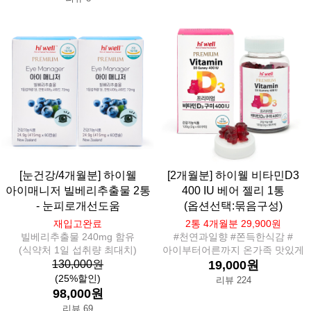
[눈건강/4개월분] 하이웰
[2개월분] 하이웰 비타민D3
아이매니저 빌베리추출물 2통
400 IU 베어 젤리 1통
- 눈피로개선도움
(옵션선택:묶음구성)
재입고완료
2통 4개월분 29,900원
빌베리추출물 240mg 함유
#천연과일향 #쫀득한식감 #
(식약처 1일 섭취량 최대치)
아이부터어른까지 온가족 맛있게
130,000원
19,000원
(25%할인)
리뷰 224
98,000원
리뷰 69