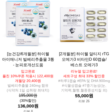
[눈건강/6개월분] 하이웰
[2개월분] 하이웰 알티지 rTG
아이매니저 빌베리추출물 3통
오메가3 비타민D 60캡슐/
- 눈피로개선도움
베스트 오메가3
입고완료
리뉴얼 입고완료!
플친 10%쿠폰 적용시 122,400원
세트구성 최대 33% 할인중
개월당 20,400원
#하루1캡슐 #EPA 및 DHA 900mg
빌베리추출물 240mg 함유
#식물성캡슐 #7중기능성(눈,
(식약처 1일 섭취량 최대치)
기억력,혈행,혈중중성지질 외)
195,000원
55,000원
(30%할인)
리뷰 26
136,000원
리뷰 8