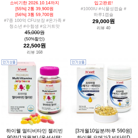
소비기한 2026.10.14까지
입고완료!
[55%] 2통 39,900원
#1000IU #식물성캡슐 #
[56%] 3통 59,700원
하루1캡슐
#7종 100억 CFU보장 #온가족 #
29,000원
청소년 #수험생 #요거트맛
리뷰 40
45,000원
(50%할인)
22,500원
리뷰 168
하이웰 멀티비타민 젤리빈
[3개월10일분/하루 590원]
90정(1개월분) (옵션선택:
하이웰 오메가3 비타민D