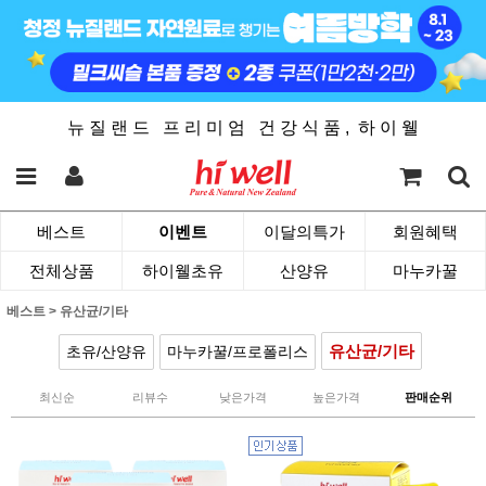
뉴 질 랜 드 프 리 미 엄 건 강 식 품 , 하 이 웰
베스트
이벤트
이달의특가
회원혜택
전체상품
하이웰초유
산양유
마누카꿀
베스트
>
유산균/기타
유산균/기타
초유/산양유
마누카꿀/프로폴리스
최신순
리뷰수
낮은가격
높은가격
판매순위