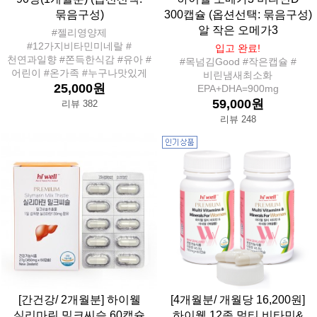
묶음구성)
300캡슐 (옵션선택: 묶음구성)
알 작은 오메가3
#젤리영양제
#12가지비타민미네랄 #
입고 완료!
천연과일향 #쫀득한식감 #유아 #
#목넘김Good #작은캡슐 #
어린이 #온가족 #누구나맛있게
비린냄새최소화
25,000원
EPA+DHA=900mg
59,000원
리뷰 382
리뷰 248
[간건강/ 2개월분] 하이웰
[4개월분/ 개월당 16,200원]
실리마린 밀크씨슬 60캡슐
하이웰 12종 멀티 비타민&