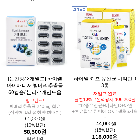
[눈건강/ 2개월분] 하이웰
하이웰 키즈 유산균 비타민D
아이매니저 빌베리추출물
3통
60캡슐/ 눈피로개선도움
재입고 완료
플친10%쿠폰적용시 106,200원
입고완료!
#12종유산균+비타민D+아연
빌베리추출물 240mg 함유
+초유함유 한번에 OK #생후6개월
(식약처 1일 섭취량 최대치)
~
65,000원
144,000원
(10%할인)
(18%할인)
58,500원
118,000원
리뷰 153