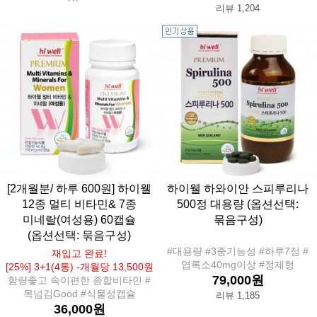
리뷰 1,204
[2개월분/ 하루 600원] 하이웰
하이웰 하와이안 스피루리나
12종 멀티 비타민& 7종
500정 대용량 (옵션선택:
미네랄(여성용) 60캡슐
묶음구성)
(옵션선택: 묶음구성)
#대용량 #3중기능성 #하루7정 #
재입고 완료!
엽록소40mg이상 #정제형
[25%] 3+1(4통) -개월당 13,500원
79,000원
함량좋고 속이편한 종합비타민 #
목넘김Good #식물성캡슐
리뷰 1,185
36,000원