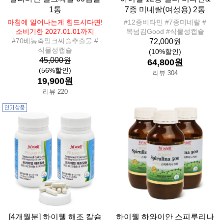
1통
7종 미네랄(여성용) 2통
아침에 일어나는게 힘드시다면!
#12종비타민 #7종미네랄 #
소비기한 2027.01.01까지
목넘김Good #식물성캡슐
#70배농축밀크씨슬추출물 #
72,000원
식물성캡슐
(10%할인)
45,000원
64,800원
(56%할인)
리뷰 304
19,900원
리뷰 220
[4개월분] 하이웰 해조 칼슘
하이웰 하와이안 스피루리나