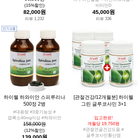
(15%할인)
비타민D
82,000원
45,000원
리뷰 1,232
리뷰 336
하이웰 하와이안 스피루리나
[관절건강/12개월분] 하이웰
500정 2병
그린 글루코사민 3+1
#대용량 #3중기능성 #
엽록소40mg이상 #하와이안
입고완료!
개월당 19,750원
158,000원
#관절연골건강도움 #
(12%할인)
글루코사민황산염
139,000원