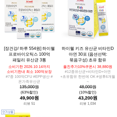
[장건강/ 하루 554원] 하이웰
하이웰 키즈 유산균 비타민D
프로바이오틱스 100억
아연 30포 (옵션선택:
패밀리 유산균 3통
묶음구성) 초유 함유
소비기한 2026.10.14까지
플친추가10%쿠폰시 38,880원
소비기한내 최소 100억보장
#12종유산균+비타민D+아연
#7종 100억CFU #EPP생산 #
+초유함유 한번에 OK #생후6개월
온가족유산균
~
135,000원
48,000원
(63%할인)
(10%할인)
49,900원
43,200원
리뷰 51
리뷰 1,034