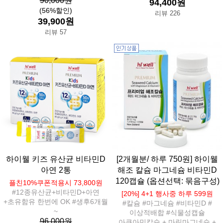
90,000원
94,400원
(56%할인)
리뷰 226
39,900원
리뷰 57
하이웰 키즈 유산균 비타민D
[2개월분/ 하루 750원] 하이웰
아연 2통
해조 칼슘 마그네슘 비타민D
120캡슐 (옵션선택: 묶음구성)
플친10%쿠폰적용시 73,800원
#12종유산균+비타민D+아연
[20%] 4+1 행사중 하루 599원
+초유함유 한번에 OK #생후6개월
#칼슘 #마그네슘 #비타민D #
~
이상적배합 #식물성캡슐
96,000원
아쿠아민칼슘 + 마린마그네슘 +