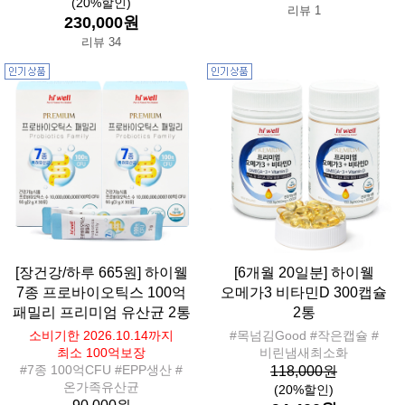
(20%할인)
리뷰 1
230,000원
리뷰 34
[장건강/하루 665원] 하이웰
[6개월 20일분] 하이웰
7종 프로바이오틱스 100억
오메가3 비타민D 300캡슐
패밀리 프리미엄 유산균 2통
2통
소비기한 2026.10.14까지
#목넘김Good #작은캡슐 #
최소 100억보장
비린냄새최소화
#7종 100억CFU #EPP생산 #
118,000원
온가족유산균
(20%할인)