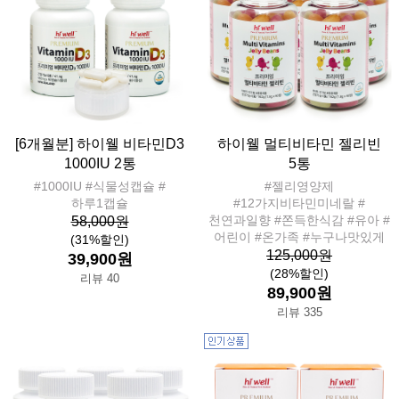
[6개월분] 하이웰 비타민D3
하이웰 멀티비타민 젤리빈
1000IU 2통
5통
#1000IU #식물성캡슐 #
#젤리영양제
하루1캡슐
#12가지비타민미네랄 #
천연과일향 #쫀득한식감 #유아 #
58,000원
어린이 #온가족 #누구나맛있게
(31%할인)
125,000원
39,900원
(28%할인)
리뷰 40
89,900원
리뷰 335