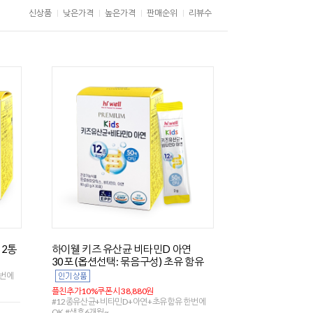
신상품
낮은가격
높은가격
판매순위
리뷰수
 2통
하이웰 키즈 유산균 비타민D 아연
30포 (옵션선택: 묶음구성) 초유 함유
한번에
플친추가10%쿠폰시 38,880원
#12종유산균+비타민D+아연+초유함유 한번에
OK #생후6개월~