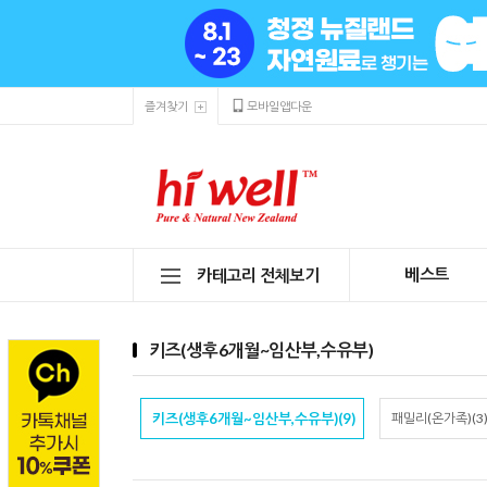
즐겨찾기
모바일앱다운
베스트
카테고리 전체보기
키즈(생후6개월~임산부,수유부)
키즈(생후6개월~임산부,수유부)(9)
패밀리(온가족)(3