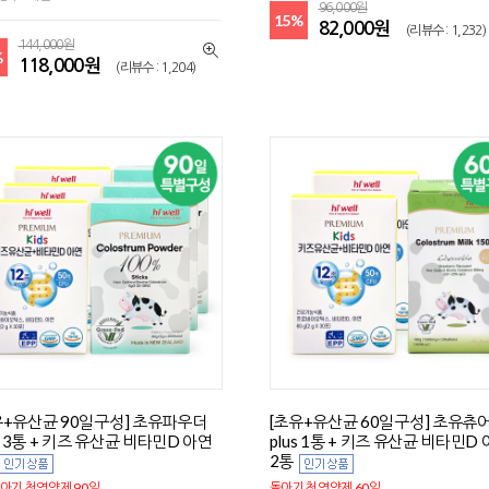
96,000원
15%
82,000원
(리뷰수 : 1,232)
144,000원
%
118,000원
(리뷰수 : 1,204)
유+유산균 90일구성] 초유파우더
[초유+유산균 60일구성] 초유츄
 3통 + 키즈 유산균 비타민D 아연
plus 1통 + 키즈 유산균 비타민D
2통
아기 첫영양제 90일
돌아기 첫영양제 60일