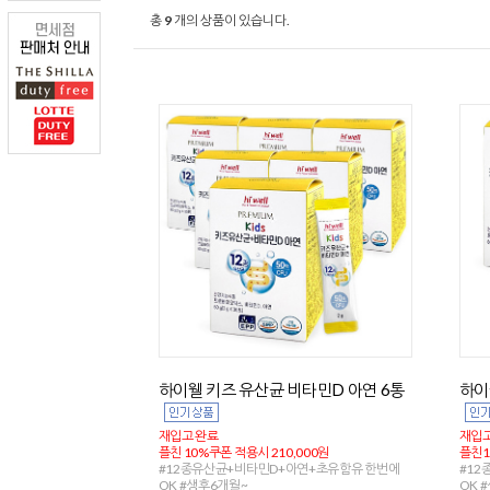
총
9
개의 상품이 있습니다.
하이웰 키즈 유산균 비타민D 아연 6통
하이
재입고 완료
재입고
플친 10%쿠폰 적용시 210,000원
플친1
#12종유산균+비타민D+아연+초유함유 한번에
#12
OK #생후6개월~
OK 