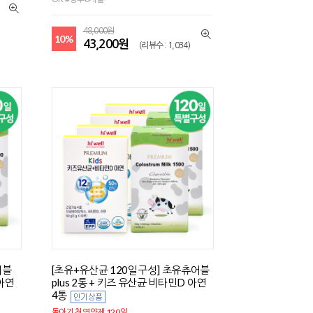
48,000원
10%
43,200원
(리뷰수 : 1,034)
어블
[초유+유산균 120일구성] 초유츄어블
 아연
plus 2통 + 키즈 유산균 비타민D 아연
4통
돌아기 첫영양제 120일