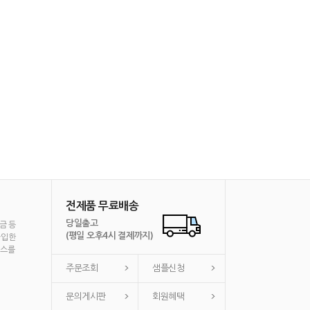
전제품 무료배송
당일출고
금 등
(평일 오후4시 결제까지)
가입한
비스를
주문조회
샘플신청
문의게시판
회원혜택