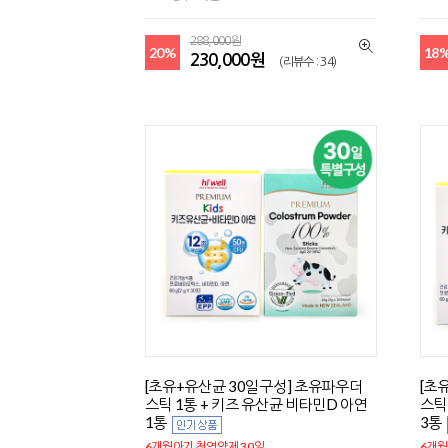
288,000원
20%
18
230,000원
(리뷰수 : 34)
[초유+유산균 30일구성] 초유파우더
[초
스틱 1통 + 키즈 유산균 비타민D 아연
스틱
1통
3통
6개월아기 첫영양제 30일
6개월