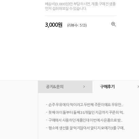
배송비(3,000원)만 부담하시면, 제품 구매전 샘플
먼저 섭취해보실 수 있습니다.
3,000원
(리뷰수 : 513)
공지&문의
구매후기
-
손주 우유에 타 먹이려고 두번째 주문이예요 우유만..
-
첫째 아이 돌부터 둘째 31개월인 지금까지 꾸준히 먹..
-
구매해서 사용하던 제품인데 이번에 사은품으로 받..
-
평소에 생선을 잘 먹지않아서 알티지 오메가3를 구매..