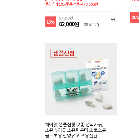
플친추가 10%쿠폰 적용시 73,800원
20
97,000원
15%
82,000원
(리뷰수 : 0)
하이웰 샘플신청 (2종 선택가능) -
초유츄어블 초유파우더 초코초유
골드초유 산양유 키즈유산균