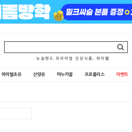
뉴 질 랜 드 프 리 미 엄 건 강 식 품 , 하 이 웰
하이웰초유
산양유
마누카꿀
프로폴리스
이벤트
)