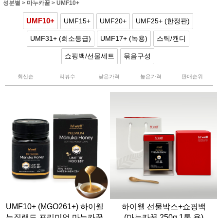
성분별
>
마누카꿀
>
UMF10+
UMF10+
UMF15+
UMF20+
UMF25+ (한정판)
UMF31+ (희소등급)
UMF17+ (녹용)
스틱/캔디
쇼핑백/선물세트
묶음구성
최신순
리뷰수
낮은가격
높은가격
판매순위
UMF10+ (MGO261+) 하이웰
하이웰 선물박스+쇼핑백
뉴질랜드 프리미엄 마누카꿀
(마누카꿀 250g 1통 용)