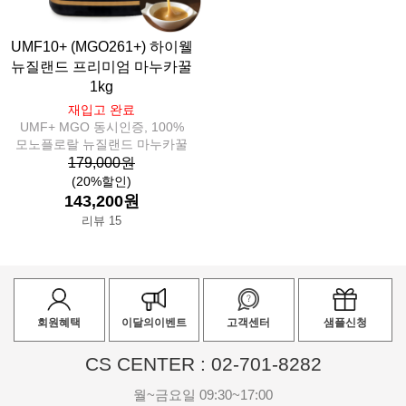
UMF10+ (MGO261+) 하이웰
뉴질랜드 프리미엄 마누카꿀
1kg
재입고 완료
UMF+ MGO 동시인증, 100%
모노플로랄 뉴질랜드 마누카꿀
179,000원
(20%할인)
143,200원
리뷰 15
회원혜택
이달의이벤트
고객센터
샘플신청
CS CENTER : 02-701-8282
월~금요일 09:30~17:00