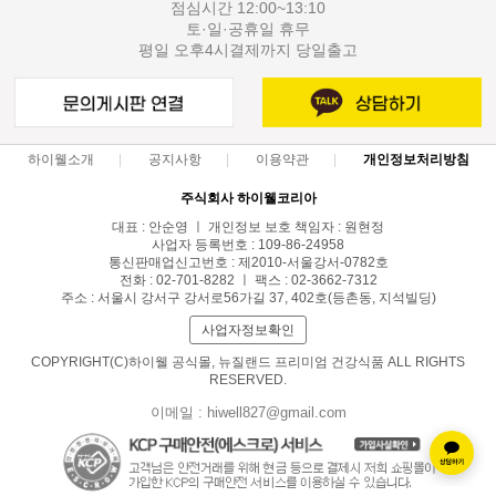
점심시간 12:00~13:10
토·일·공휴일 휴무
평일 오후4시결제까지 당일출고
하이웰소개
공지사항
이용약관
개인정보처리방침
주식회사 하이웰코리아
대표 : 안순영 ㅣ 개인정보 보호 책임자 : 원현정
사업자 등록번호 : 109-86-24958
통신판매업신고번호 : 제2010-서울강서-0782호
전화 : 02-701-8282 ㅣ 팩스 : 02-3662-7312
주소 : 서울시 강서구 강서로56가길 37, 402호(등촌동, 지석빌딩)
사업자정보확인
COPYRIGHT(C)하이웰 공식몰, 뉴질랜드 프리미엄 건강식품 ALL RIGHTS
RESERVED.
이메일 : hiwell827@gmail.com