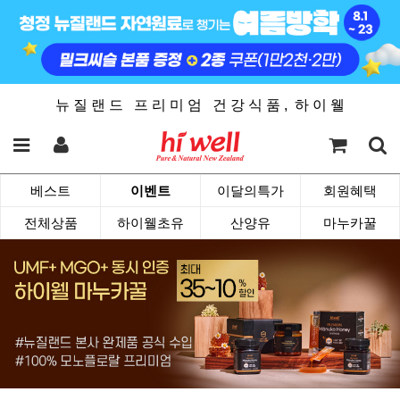
뉴 질 랜 드 프 리 미 엄 건 강 식 품 , 하 이 웰
베스트
이벤트
이달의특가
회원혜택
전체상품
하이웰초유
산양유
마누카꿀