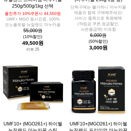
250g/500g/1kg 선택
단독구매는 불가하니 마누카꿀
제품과 함께 구매해주세요/
플친추가 10%쿠폰시 44,550원
서비스 품목으로 회원혜택
UMF+ MGO 동시인증, 100%
(적립금,쿠폰,등급할인,
모노플로랄 뉴질랜드 마누카꿀
사은품금액) 미포함
55,000원
6,000원
(10%할인)
(50%할인)
49,500원
3,000원
리뷰 25
UMF10+ (MGO261+) 하이웰
UMF10+(MGO261+) 하이웰
뉴질랜드 마누카꿀 스틱
뉴질랜드 프리미엄 마누카꿀