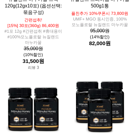
120g(12gx10포) (옵션선택:
500g1통
묶음구성)
플친추가 10%쿠폰시 73,800원
UMF+ MGO 동시인증, 100%
간편섭취!
모노플로랄 뉴질랜드 마누카꿀
[15%] 30포(360g) 86,400원
95,000원
#1포 12g #간편섭취 #휴대용이
#100%모노플로랄 뉴질랜드
(14%할인)
마누카꿀
82,000원
35,000원
(10%할인)
31,500원
리뷰 3