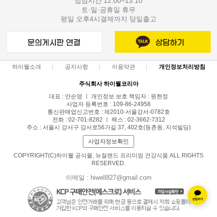
점심시간 12:00~13:10
토·일·공휴일 휴무
평일 오후4시결제까지 당일출고
하이웰소개
공지사항
이용약관
개인정보처리방침
주식회사 하이웰코리아
대표 : 안순영 ㅣ 개인정보 보호 책임자 : 원현정
사업자 등록번호 : 109-86-24958
통신판매업신고번호 : 제2010-서울강서-0782호
전화 : 02-701-8282 ㅣ 팩스 : 02-3662-7312
주소 : 서울시 강서구 강서로56가길 37, 402호(등촌동, 지석빌딩)
사업자정보확인
COPYRIGHT(C)하이웰 공식몰, 뉴질랜드 프리미엄 건강식품 ALL RIGHTS
RESERVED.
이메일 : hiwell827@gmail.com