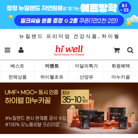
뉴 질 랜 드 프 리 미 엄 건 강 식 품 , 하 이 웰
베스트
이벤트
이달의특가
회원혜택
전체상품
하이웰초유
산양유
마누카꿀