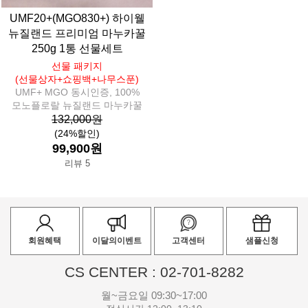
UMF20+(MGO830+) 하이웰
뉴질랜드 프리미엄 마누카꿀
250g 1통 선물세트
선물 패키지
(선물상자+쇼핑백+나무스푼)
UMF+ MGO 동시인증, 100%
모노플로랄 뉴질랜드 마누카꿀
132,000원
(24%할인)
99,900원
리뷰 5
회원혜택
이달의이벤트
고객센터
샘플신청
CS CENTER : 02-701-8282
월~금요일 09:30~17:00