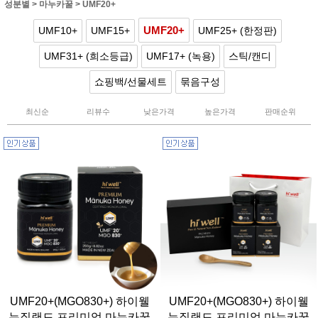
성분별
>
마누카꿀
>
UMF20+
UMF20+
UMF10+
UMF15+
UMF25+ (한정판)
UMF31+ (희소등급)
UMF17+ (녹용)
스틱/캔디
쇼핑백/선물세트
묶음구성
최신순
리뷰수
낮은가격
높은가격
판매순위
UMF20+(MGO830+) 하이웰
UMF20+(MGO830+) 하이웰
뉴질랜드 프리미엄 마누카꿀
뉴질랜드 프리미엄 마누카꿀