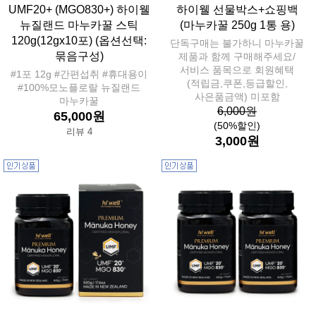
UMF20+ (MGO830+) 하이웰
하이웰 선물박스+쇼핑백
뉴질랜드 마누카꿀 스틱
(마누카꿀 250g 1통 용)
120g(12gx10포) (옵션선택:
단독구매는 불가하니 마누카꿀
묶음구성)
제품과 함께 구매해주세요/
서비스 품목으로 회원혜택
#1포 12g #간편섭취 #휴대용이
(적립금,쿠폰,등급할인,
#100%모노플로랄 뉴질랜드
사은품금액) 미포함
마누카꿀
6,000원
65,000원
(50%할인)
리뷰 4
3,000원