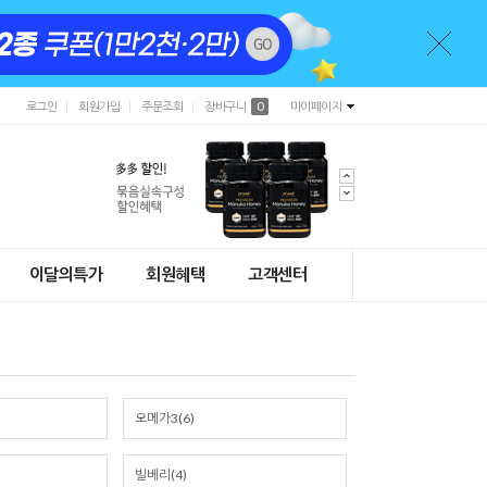
로그인
회원가입
주문조회
장바구니
0
마이페이지
이달의특가
회원혜택
고객센터
오메가3(6)
빌베리(4)