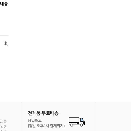
그네슘
전제품 무료배송
당일출고
금 등
(평일 오후4시 결제까지)
가입한