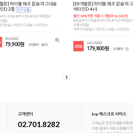
개월분] 하이웰 해조 칼슘 마그네슘
[10개월분] 하이웰 해조 칼슘 마
민D 2통
비타민D 4+1
플친 10%쿠폰 적용시 개월당 16,182원
 #마그네슘 #비타민D #이상적배합 #
#칼슘 #마그네슘 #비타민D #이상적배합 #
성캡슐
식물성캡슐
민칼슘 + 마린마그네슘 + 비타민D
아쿠아민칼슘 + 마린마그네슘 + 비타민D
90,000원
%
225,000원
79,900원
(리뷰수 : 401)
20%
179,800원
(리뷰수 : 3)
1
고객센터
kcp 에스크로 서비스
02.701.8282
고객님은 안전거래를 위해 현
으로 결제시 저희 쇼핑몰이 