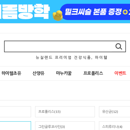
뉴 질 랜 드 프 리 미 엄 건 강 식 품 , 하 이 웰
하이웰초유
산양유
마누카꿀
프로폴리스
이벤트
프로폴리스(15)
유산균(12)
그린글루코사민(3)
스피루리나(4)