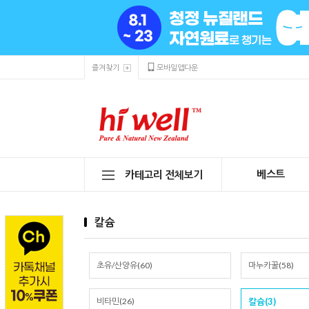
즐겨찾기
모바일앱다운
베스트
카테고리 전체보기
칼슘
초유/산양유(60)
마누카꿀(58)
비타민(26)
칼슘(3)