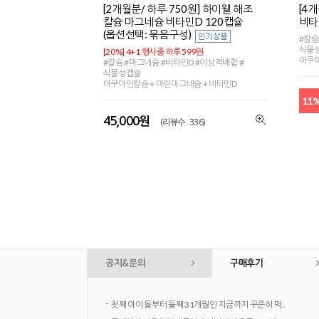
[2개월분/ 하루 750원] 하이웰 해조
[4
칼슘 마그네슘 비타민D 120캡슐
비타
(옵션선택: 묶음구성)
#칼슘
식물
[20%] 4+1 행사중 하루 599원
아쿠아
#칼슘 #마그네슘 #비타민D #이상적배합 #
식물성캡슐
아쿠아민칼슘 + 마린마그네슘 + 비타민D
11
45,000원
(리뷰수 : 336)
공지&문의
구매후기
-
첫째 아이 돌부터 둘째 31개월인 지금까지 꾸준히 먹..