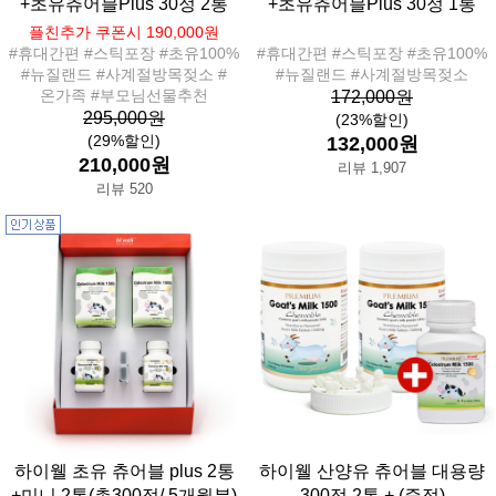
+초유츄어블Plus 30정 2통
+초유츄어블Plus 30정 1통
플친추가 쿠폰시 190,000원
#휴대간편 #스틱포장 #초유100%
#휴대간편 #스틱포장 #초유100%
#뉴질랜드 #사계절방목젖소 #
#뉴질랜드 #사계절방목젖소
온가족 #부모님선물추천
172,000원
295,000원
(23%할인)
(29%할인)
132,000원
210,000원
리뷰 1,907
리뷰 520
하이웰 초유 츄어블 plus 2통
하이웰 산양유 츄어블 대용량
+미니 2통(총300정/ 5개월분)
300정 2통 + (증정)