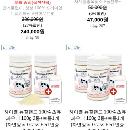
사계절방목젖소 #돌전후~
보틀 증정(옵션선택)
50,000원
첨가물없이, 성분 100% 프리미엄
뉴질랜드산 #진한우유맛
(6%할인)
330,000원
47,000원
(27%할인)
리뷰 207
240,000원
리뷰 36
하이웰 뉴질랜드 100% 초유
하이웰 뉴질랜드 100% 초유
파우더 100g 2통+보틀1개
파우더 100g 3통+보틀1개
(자연방목 Grass-Fed 인증
(자연방목 Grass-Fed 인증