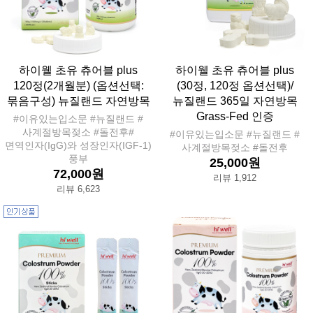
하이웰 초유 츄어블 plus
하이웰 초유 츄어블 plus
120정(2개월분) (옵션선택:
(30정, 120정 옵션선택)/
묶음구성) 뉴질랜드 자연방목
뉴질랜드 365일 자연방목
Grass-Fed 인증
#이유있는입소문 #뉴질랜드 #
사계절방목젖소 #돌전후#
#이유있는입소문 #뉴질랜드 #
면역인자(IgG)와 성장인자(IGF-1)
사계절방목젖소 #돌전후
풍부
25,000원
72,000원
리뷰 1,912
리뷰 6,623