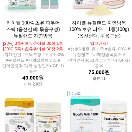
하이웰 100% 초유 파우더
하이웰 뉴질랜드 자연방목
스틱 (옵션선택: 묶음구성)
100% 초유 파우더 1통(100g)
뉴질랜드 자연방목
(옵션선택: 묶음구성)
[23%] 3통+ 초유츄어블 30정 1통
입고완료!
[29%] 5통+ 초유츄어블 30정 2통
#생후6개월~온가족 #초유100% #
#휴대간편 #스틱포장 #초유100%
뉴질랜드 #사계절방목젖소 #
#뉴질랜드 #사계절방목젖소 #
면역인자(IgG)와 성장인자(IGF-1)
면역인자(IgG)와 성장인자(IGF-1)
풍부
풍부
75,000원
49,000원
리뷰 91
리뷰 2,923