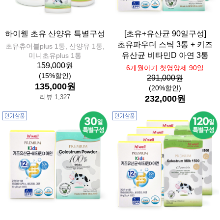
하이웰 초유 산양유 특별구성
[초유+유산균 90일구성]
초유파우더 스틱 3통 + 키즈
초유츄어블plus 1통, 산양유 1통,
유산균 비타민D 아연 3통
미니초유plus 1통
159,000원
6개월아기 첫영양제 90일
(15%할인)
291,000원
135,000원
(20%할인)
리뷰 1,327
232,000원