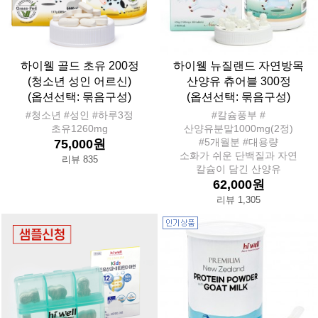
하이웰 골드 초유 200정
하이웰 뉴질랜드 자연방목
(청소년 성인 어르신)
산양유 츄어블 300정
(옵션선택: 묶음구성)
(옵션선택: 묶음구성)
#청소년 #성인 #하루3정
#칼슘풍부 #
초유1260mg
산양유분말1000mg(2정)
#5개월분 #대용량
75,000원
소화가 쉬운 단백질과 자연
리뷰 835
칼슘이 담긴 산양유
62,000원
리뷰 1,305