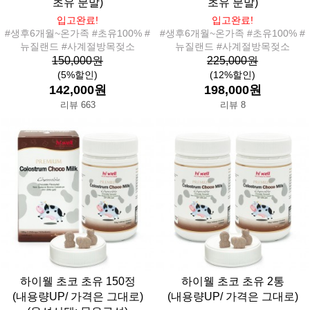
초유 분말)
초유 분말)
입고완료!
입고완료!
#생후6개월~온가족 #초유100% #
#생후6개월~온가족 #초유100% #
뉴질랜드 #사계절방목젖소
뉴질랜드 #사계절방목젖소
150,000원
225,000원
(5%할인)
(12%할인)
142,000원
198,000원
리뷰 663
리뷰 8
하이웰 초코 초유 150정
하이웰 초코 초유 2통
(내용량UP/ 가격은 그대로)
(내용량UP/ 가격은 그대로)