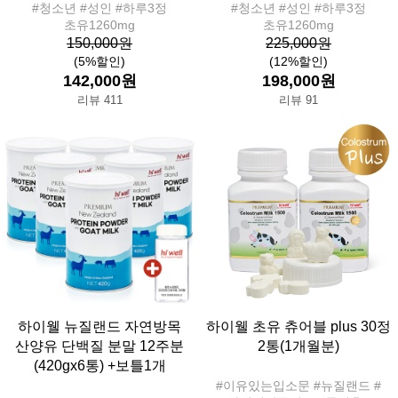
#청소년 #성인 #하루3정
#청소년 #성인 #하루3정
초유1260mg
초유1260mg
150,000원
225,000원
(5%할인)
(12%할인)
142,000원
198,000원
리뷰 411
리뷰 91
하이웰 뉴질랜드 자연방목
하이웰 초유 츄어블 plus 30정
산양유 단백질 분말 12주분
2통(1개월분)
(420gx6통) +보틀1개
#이유있는입소문 #뉴질랜드 #