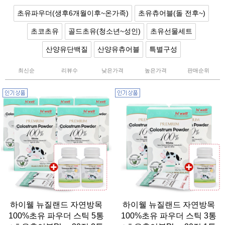
초유파우더(생후6개월이후~온가족)
초유츄어블(돌 전후~)
초코초유
골드초유(청소년~성인)
초유선물세트
산양유단백질
산양유츄어블
특별구성
최신순
리뷰수
낮은가격
높은가격
판매순위
하이웰 뉴질랜드 자연방목
하이웰 뉴질랜드 자연방목
100%초유 파우더 스틱 5통
100%초유 파우더 스틱 3통