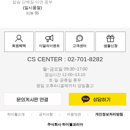
칼슘 단백질 아연 풍부
(일시품절)
리뷰 85
회원혜택
이달의이벤트
고객센터
샘플신청
CS CENTER : 02-701-8282
월~금요일 09:30~17:00
점심시간 12:00~13:10
토·일·공휴일 휴무
평일 오후4시결제까지 당일출고
하이웰소개
공지사항
이용약관
개인정보처리방침
주식회사 하이웰코리아