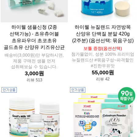
하이웰 샘플신청 (2종
하이웰 뉴질랜드 자연방목
선택가능) - 초유츄어블
산양유 단백질 분말 420g
초유파우더 초코초유
(2주분) (옵션선택: 묶음구성)
골드초유 산양유 키즈유산균
보틀 증정(옵션선택)
첨가물없이, 성분 100% 프리미엄
배송비(3,000원)만 부담하시면,
뉴질랜드산 #묶음구성~파격할인
제품 구매전 샘플 먼저
#진한우유맛
섭취해보실 수 있습니다.
55,000원
3,000원
리뷰 42
리뷰 513