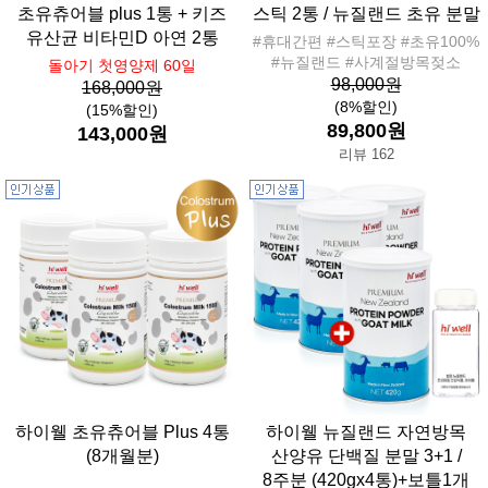
초유츄어블 plus 1통 + 키즈
스틱 2통 / 뉴질랜드 초유 분말
유산균 비타민D 아연 2통
#휴대간편 #스틱포장 #초유100%
#뉴질랜드 #사계절방목젖소
돌아기 첫영양제 60일
98,000원
168,000원
(8%할인)
(15%할인)
89,800원
143,000원
리뷰 162
하이웰 초유츄어블 Plus 4통
하이웰 뉴질랜드 자연방목
(8개월분)
산양유 단백질 분말 3+1 /
8주분 (420gx4통)+보틀1개