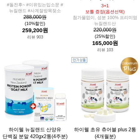
#돌전후~ #이유있는입소문 #
3+1
뉴질랜드 #사계절방목젖소
보틀 증정(옵션선택)
288,000원
첨가물없이, 성분 100% 프리미엄
(10%할인)
뉴질랜드산
259,200원
220,000원
(25%할인)
리뷰 903
165,000원
리뷰 103
하이웰 뉴질랜드 산양유
하이웰 초유 츄어블 plus 2통
단백질 분말 420gx2통(4주분)
(4개월분)