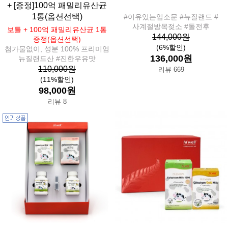
+ [증정]100억 패밀리유산균
1통(옵션선택)
#이유있는입소문 #뉴질랜드 #
사계절방목젖소 #돌전후
보틀 + 100억 패밀리유산균 1통
144,000원
증정(옵션선택)
(6%할인)
첨가물없이, 성분 100% 프리미엄
136,000원
뉴질랜드산 #진한우유맛
110,000원
리뷰 669
(11%할인)
98,000원
리뷰 8