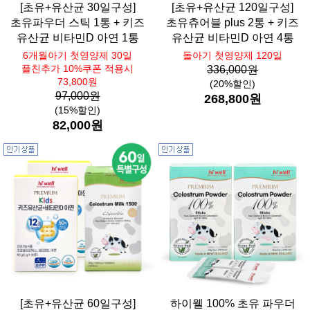
[초유+유산균 30일구성]
[초유+유산균 120일구성]
초유파우더 스틱 1통 + 키즈
초유츄어블 plus 2통 + 키즈
유산균 비타민D 아연 1통
유산균 비타민D 아연 4통
6개월아기 첫영양제 30일
돌아기 첫영양제 120일
플친추가 10%쿠폰 적용시
336,000원
73,800원
(20%할인)
97,000원
268,800원
(15%할인)
82,000원
[초유+유산균 60일구성]
하이웰 100% 초유 파우더