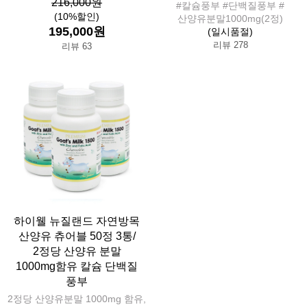
216,000원
#칼슘풍부 #단백질풍부 #
(10%할인)
산양유분말1000mg(2정)
195,000원
(일시품절)
리뷰 278
리뷰 63
하이웰 뉴질랜드 자연방목
산양유 츄어블 50정 3통/
2정당 산양유 분말
1000mg함유 칼슘 단백질
풍부
2정당 산양유분말 1000mg 함유,