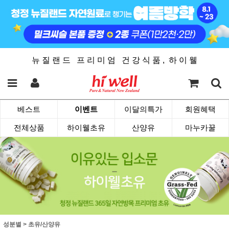
뉴 질 랜 드 프 리 미 엄 건 강 식 품 , 하 이 웰
베스트
이벤트
이달의특가
회원혜택
전체상품
하이웰초유
산양유
마누카꿀
성분별
>
초유/산양유