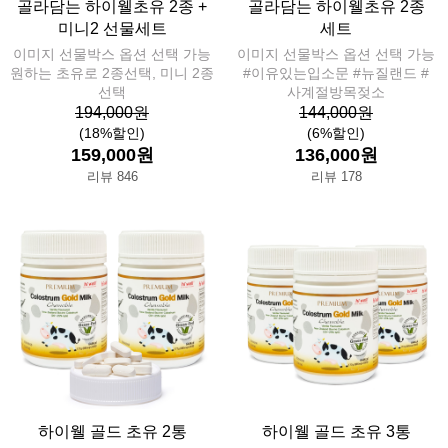
골라담는 하이웰초유 2종 +
골라담는 하이웰초유 2종
미니2 선물세트
세트
이미지 선물박스 옵션 선택 가능
이미지 선물박스 옵션 선택 가능
원하는 초유로 2종선택, 미니 2종
#이유있는입소문 #뉴질랜드 #
선택
사계절방목젖소
194,000원
144,000원
(18%할인)
(6%할인)
159,000원
136,000원
리뷰 846
리뷰 178
하이웰 골드 초유 2통
하이웰 골드 초유 3통