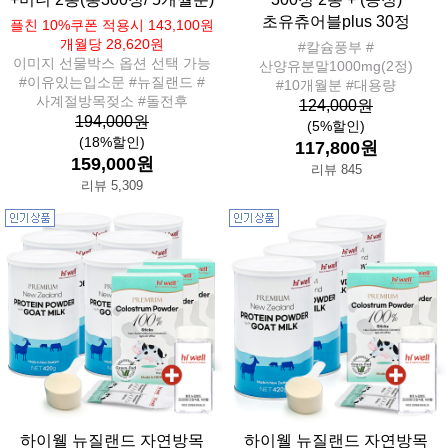
초유츄어블plus 30정
플친 10%쿠폰 적용시 143,100원
개월당 28,620원
#칼슘풍부 #
이미지 선물박스 옵션 선택 가능
산양유분말1000mg(2정)
#이유있는입소문 #뉴질랜드 #
#10개월분 #대용량
사계절방목젖소 #돌전후
124,000원
194,000원
(5%할인)
(18%할인)
117,800원
159,000원
리뷰 845
리뷰 5,309
하이웰 뉴질랜드 자연방목
하이웰 뉴질랜드 자연방목