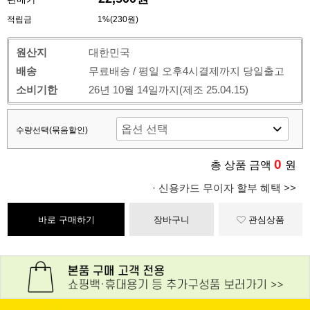
적립금
1%(230원)
원산지
대한민국
배송
무료배송 / 평일 오후4시결제까지 당일출고
소비기한
26년 10월 14일까지(제조 25.04.15)
수량선택(묶음할인)
0
총 상품 금액
원
· 신용카드 무이자 할부 혜택 >>
바로 구매하기
장바구니
관심상품