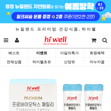
뉴 질 랜 드 프 리 미 엄 건 강 식 품 , 하 이 웰
베스트
이벤트
이달의특가
회원혜택
전체상품
하이웰초유
산양유
마누카꿀