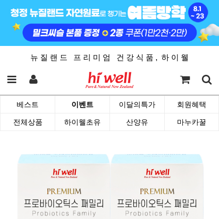
뉴 질 랜 드 프 리 미 엄 건 강 식 품 , 하 이 웰
베스트
이벤트
이달의특가
회원혜택
전체상품
하이웰초유
산양유
마누카꿀