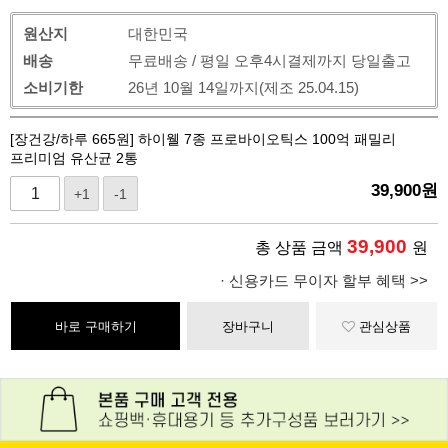
원산지
대한민국
배송
무료배송 / 평일 오후4시결제까지 당일출고
소비기한
26년 10월 14일까지(제조 25.04.15)
[장건강/하루 665원] 하이웰 7종 프로바이오틱스 100억 패밀리
프리미엄 유산균 2통
39,900
원
+1
-1
39,900
총 상품 금액
원
· 신용카드 무이자 할부 혜택 >>
바로 구매하기
장바구니
관심상품