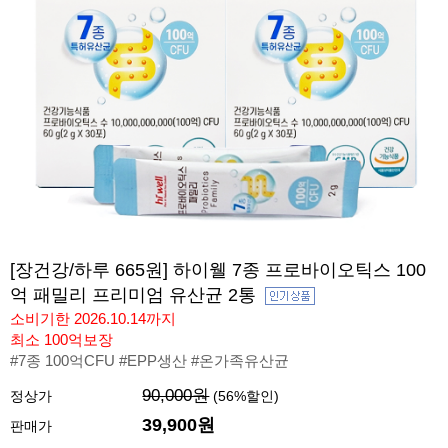
[장건강/하루 665원] 하이웰 7종 프로바이오틱스 100
억 패밀리 프리미엄 유산균 2통
소비기한 2026.10.14까지
최소 100억보장
#7종 100억CFU #EPP생산 #온가족유산균
90,000원
정상가
(
56
%할인)
39,900
원
판매가