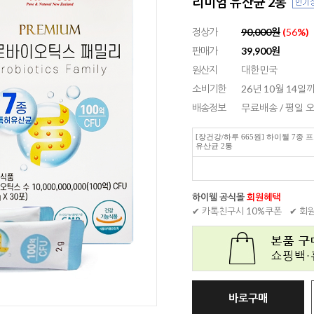
리미엄 유산균 2통
정상가
90,000원
(
56
%)
판매가
39,900
원
원산지
대한민국
소비기한
26년 10월 14일까
배송정보
무료배송 / 평일
[장건강/하루 665원] 하이웰 7종
유산균 2통
하이웰 공식몰
회원혜택
✔ 카톡친구시 10%쿠폰
✔ 회
바로구매