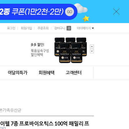
로그인
회원가입
주문조회
장바구니
0
마이페이지
이달의특가
회원혜택
고객센터
 #온가족유산균
하이웰 7종 프로바이오틱스 100억 패밀리 프