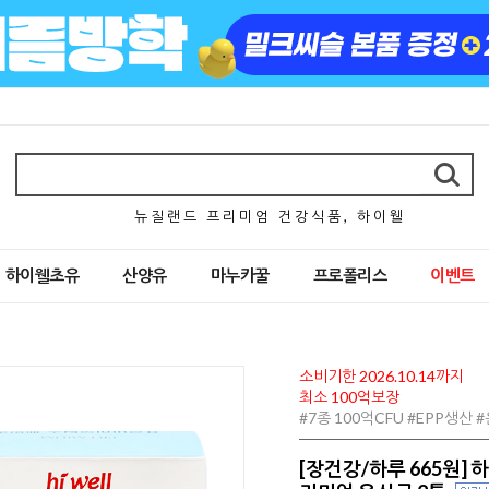
뉴 질 랜 드 프 리 미 엄 건 강 식 품 , 하 이 웰
하이웰초유
산양유
마누카꿀
프로폴리스
이벤트
소비기한 2026.10.14까지
최소 100억보장
#7종 100억CFU #EPP생산
[장건강/하루 665원] 