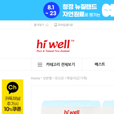
즐겨찾기
모바일앱다운
베스트
카테고리 전체보기
>
>
>
Home
성분별
유산균
패밀리(온가족)