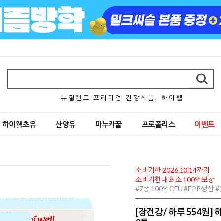
뉴 질 랜 드 프 리 미 엄 건 강 식 품 , 하 이 웰
하이웰초유
산양유
마누카꿀
프로폴리스
이벤트
소비기한 2026.10.14까지
소비기한내 최소 100억보장
#7종 100억CFU #EPP생산
[장건강/ 하루 554원