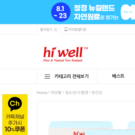
즐겨찾기
모바일앱다운
베스트
카테고리 전체보기
>
>
>
Home
대상별
청소년/수험생
장건강