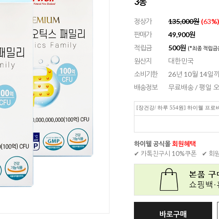
3통
정상가
135,000원
(
63
%
판매가
49,900
원
적립금
500원
(*최종 적립금
원산지
대한민국
소비기한
26년 10월 14일까
배송정보
무료배송 / 평일
[장건강/ 하루 554원] 하이웰 프
하이웰 공식몰
회원혜택
✔ 카톡친구시 10%쿠폰
✔ 회
바로구매