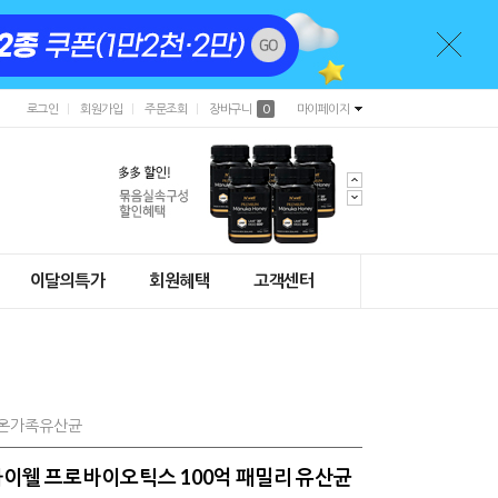
로그인
회원가입
주문조회
장바구니
0
마이페이지
이달의특가
회원혜택
고객센터
 #온가족유산균
] 하이웰 프로바이오틱스 100억 패밀리 유산균