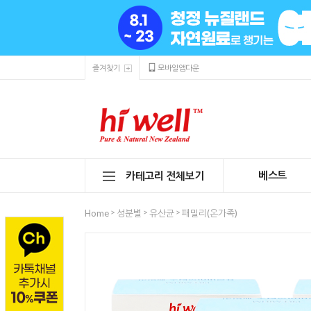
즐겨찾기
모바일앱다운
베스트
카테고리 전체보기
>
>
>
Home
성분별
유산균
패밀리(온가족)