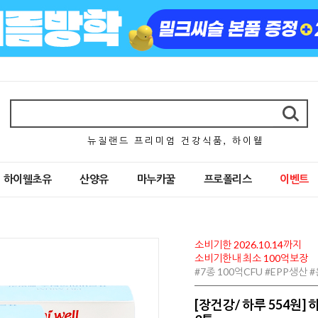
뉴 질 랜 드 프 리 미 엄 건 강 식 품 , 하 이 웰
하이웰초유
산양유
마누카꿀
프로폴리스
이벤트
소비기한 2026.10.14까지
소비기한내 최소 100억보장
#7종 100억CFU #EPP생산
[장건강/ 하루 554원