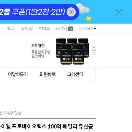
로그인
회원가입
주문조회
장바구니
0
마이페이지
이달의특가
회원혜택
고객센터
 #온가족유산균
] 하이웰 프로바이오틱스 100억 패밀리 유산균