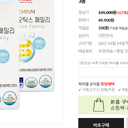
3통
정상가
135,000원
(
63
%
판매가
49,900
원
적립금
500원
(*최종 적립금
원산지
대한민국
소비기한
26년 10월 14일까
배송정보
무료배송 / 평일
[장건강/ 하루 554원] 하이웰 프
하이웰 공식몰
회원혜택
✔ 카톡친구시 10%쿠폰
✔ 회
바로구매