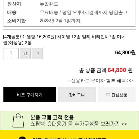
원산지
뉴질랜드
배송
무료배송 / 평일 오후4시결제까지 당일출고
소비기한
2028년 2월 1일까지
[4개월분/ 개월당 16,200원] 하이웰 12종 멀티 비타민& 7종 미네
랄(여성용) 2통
64,800
원
+1
-1
64,800
총 상품 금액
원
· 신용카드 무이자 할부 혜택 >>
바로 구매하기
장바구니
관심상품