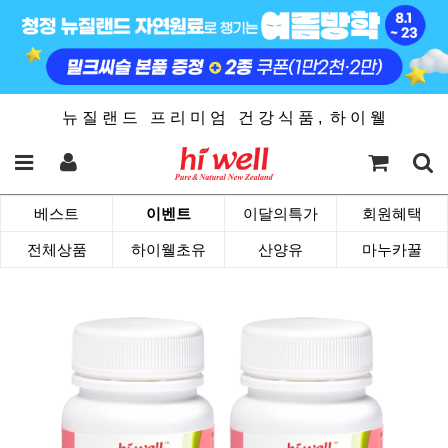
뉴 질 랜 드 프 리 미 엄 건 강 식 품 , 하 이 웰
베스트
이벤트
이달의특가
회원혜택
전체상품
하이웰초유
산양유
마누카꿀