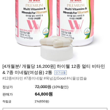
[4개월분/ 개월당 16,200원] 하이웰 12종 멀티 비타민
& 7종 미네랄(여성용) 2통
#12종비타민 #7종미네랄 #목넘김Good #식물성캡슐
72,000원
정상가
(
10
%할인)
64,800원
판매가
적립금
1%(650원)