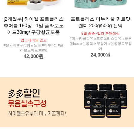
[2개월분] 하이웰 프로폴리스
프로폴리스 마누카꿀 민트맛
츄어블 180정 - 1일 플라보노
캔디 200g/500g 선택
이드30mg/ 구강항균도움
8월 중순~말경 판매예상
#마누카꿀함유 #프로폴리스함유 #글루
업그레이드 입고
텐free #인공색소무첨가 #인공향료무첨
#온가족 #구강항균도움 #하루3정 #플
가
라보노이드30mg
24,000원
42,000원