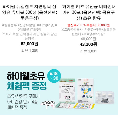
하이웰 뉴질랜드 자연방목 산
하이웰 키즈 유산균 비타민D
양유 츄어블 300정 (옵션선택:
아연 30포 (옵션선택: 묶음구
묶음구성)
성) 초유 함유
#칼슘풍부 #산양유분말1000mg(2정) #
플친추가10%쿠폰시 38,880원
5개월분 #대용량
#12종유산균+비타민D+아연+초유함유
소화가 쉬운 단백질과 자연 칼슘이 담긴
한번에 OK #생후6개월~
산양유
48,000원
62,000원
43,200원
리뷰 1,305
리뷰 1,034