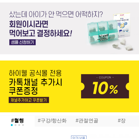
#혈행
#구강/항산화
#관절연골
#장