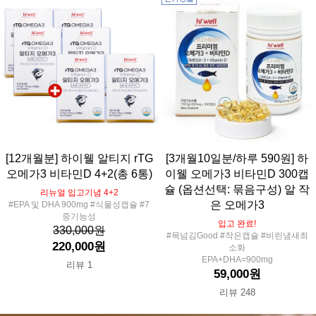
[12개월분] 하이웰 알티지 rTG
[3개월10일분/하루 590원] 하
오메가3 비타민D 4+2(총 6통)
이웰 오메가3 비타민D 300캡
슐 (옵션선택: 묶음구성) 알 작
리뉴얼 입고기념 4+2
은 오메가3
#EPA 및 DHA 900mg #식물성캡슐 #7
중기능성
입고 완료!
330,000원
#목넘김Good #작은캡슐 #비린냄새최
220,000원
소화
EPA+DHA=900mg
리뷰 1
59,000원
리뷰 248