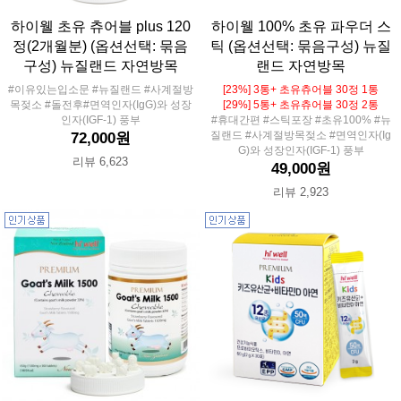
하이웰 초유 츄어블 plus 120
하이웰 100% 초유 파우더 스
정(2개월분) (옵션선택: 묶음
틱 (옵션선택: 묶음구성) 뉴질
구성) 뉴질랜드 자연방목
랜드 자연방목
#이유있는입소문 #뉴질랜드 #사계절방
[23%] 3통+ 초유츄어블 30정 1통
목젖소 #돌전후#면역인자(IgG)와 성장
[29%] 5통+ 초유츄어블 30정 2통
인자(IGF-1) 풍부
#휴대간편 #스틱포장 #초유100% #뉴
질랜드 #사계절방목젖소 #면역인자(Ig
72,000원
G)와 성장인자(IGF-1) 풍부
리뷰 6,623
49,000원
리뷰 2,923