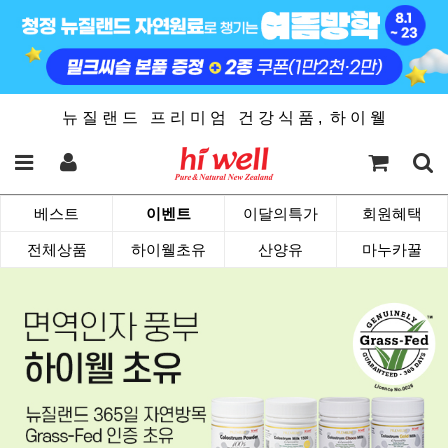
뉴 질 랜 드 프 리 미 엄 건 강 식 품 , 하 이 웰
베스트
이벤트
이달의특가
회원혜택
전체상품
하이웰초유
산양유
마누카꿀