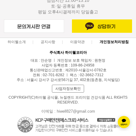
점심시간 12:00~13:10
토·일·공휴일 휴무
평일 오후4시결제까지 당일출고
하이웰소개
공지사항
이용약관
개인정보처리방침
주식회사 하이웰코리아
대표 : 안순영 ㅣ 개인정보 보호 책임자 : 원현정
사업자 등록번호 : 109-86-24958
통신판매업신고번호 : 제2010-서울강서-0782호
전화 : 02-701-8282 ㅣ 팩스 : 02-3662-7312
주소 : 서울시 강서구 강서로56가길 37, 402호(등촌동, 지석빌딩)
사업자정보확인
COPYRIGHT(C)하이웰 공식몰, 뉴질랜드 프리미엄 건강식품 ALL RIGHTS
RESERVED.
이메일 : hiwell827@gmail.com