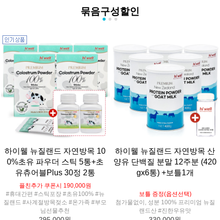
묶음구성할인
하이웰 뉴질랜드 자연방목 10
하이웰 뉴질랜드 자연방목 산
0%초유 파우더 스틱 5통+초
양유 단백질 분말 12주분 (420
유츄어블Plus 30정 2통
gx6통) +보틀1개
플친추가 쿠폰시 190,000원
#휴대간편 #스틱포장 #초유100% #뉴
보틀 증정(옵션선택)
질랜드 #사계절방목젖소 #온가족 #부모
첨가물없이, 성분 100% 프리미엄 뉴질
님선물추천
랜드산 #진한우유맛
295,000원
330,000원