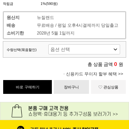
적립금
1%(590원)
원산지
뉴질랜드
배송
무료배송 / 평일 오후4시결제까지 당일출고
소비기한
2028년 5월 1일까지
수량선택(묶음할인)
0
총 상품 금액
원
· 신용카드 무이자 할부 혜택 >>
바로 구매하기
장바구니
관심상품