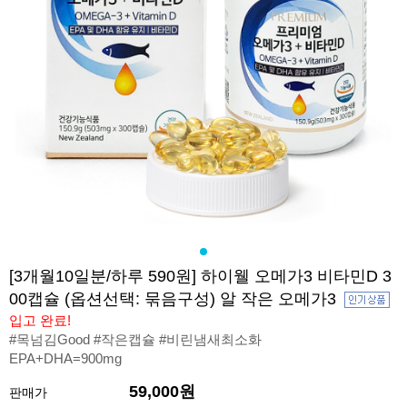
[3개월10일분/하루 590원] 하이웰 오메가3 비타민D 3
00캡슐 (옵션선택: 묶음구성) 알 작은 오메가3
입고 완료!
#목넘김Good #작은캡슐 #비린냄새최소화
EPA+DHA=900mg
59,000원
판매가