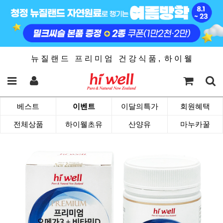
뉴 질 랜 드 프 리 미 엄 건 강 식 품 , 하 이 웰
베스트
이벤트
이달의특가
회원혜택
전체상품
하이웰초유
산양유
마누카꿀