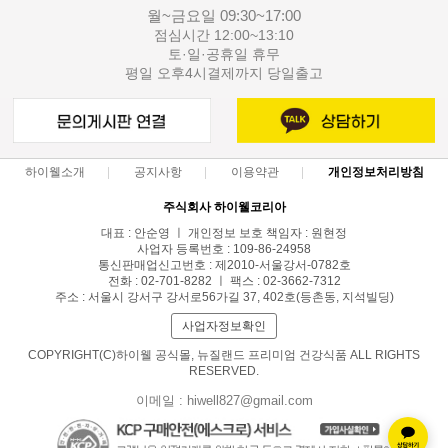
월~금요일 09:30~17:00
점심시간 12:00~13:10
토·일·공휴일 휴무
평일 오후4시결제까지 당일출고
하이웰소개
공지사항
이용약관
개인정보처리방침
주식회사 하이웰코리아
대표 : 안순영 ㅣ 개인정보 보호 책임자 : 원현정
사업자 등록번호 : 109-86-24958
통신판매업신고번호 : 제2010-서울강서-0782호
전화 : 02-701-8282 ㅣ 팩스 : 02-3662-7312
주소 : 서울시 강서구 강서로56가길 37, 402호(등촌동, 지석빌딩)
사업자정보확인
COPYRIGHT(C)하이웰 공식몰, 뉴질랜드 프리미엄 건강식품 ALL RIGHTS
RESERVED.
이메일 : hiwell827@gmail.com