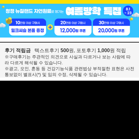
후기 적립금
텍스트후기
500
원, 포토후기
1,000
원 적립
※구매후기는 주관적인 의견으로 사실과 다르거나 보는 사람에 따
라 다르게 해석될 수 있습니다.
※광고, 오인, 혼동 등 건강기능식품 관련법상 부적절한 표현은 사전
통보없이 별표시(*) 및 임의 수정, 삭제될 수 있습니다.