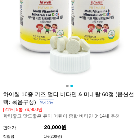
하이웰 16종 키즈 멀티 비타민 & 미네랄 60정 (옵션선
택: 묶음구성)
[21%] 5통 79,900원
함량좋고 맛도좋은 유아 어린이 종합 비타민 3~14세 추천
20,000원
판매가
적립금
1%(200원)