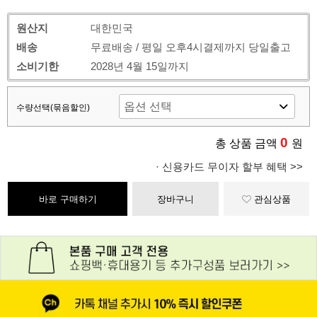
원산지
대한민국
배송
무료배송 / 평일 오후4시결제까지 당일출고
소비기한
2028년 4월 15일까지
수량선택(묶음할인)
0
총 상품 금액
원
· 신용카드 무이자 할부 혜택 >>
바로 구매하기
장바구니
관심상품