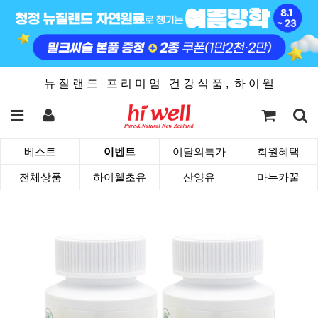
뉴 질 랜 드 프 리 미 엄 건 강 식 품 , 하 이 웰
베스트
이벤트
이달의특가
회원혜택
전체상품
하이웰초유
산양유
마누카꿀