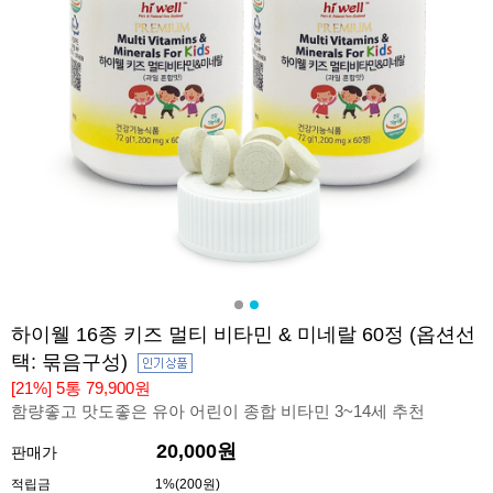
하이웰 16종 키즈 멀티 비타민 & 미네랄 60정 (옵션선
택: 묶음구성)
[21%] 5통 79,900원
함량좋고 맛도좋은 유아 어린이 종합 비타민 3~14세 추천
20,000원
판매가
적립금
1%(200원)