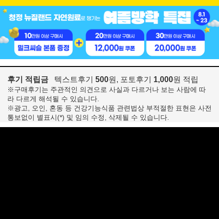
후기 적립금
텍스트후기
500
원, 포토후기
1,000
원 적립
※구매후기는 주관적인 의견으로 사실과 다르거나 보는 사람에 따
라 다르게 해석될 수 있습니다.
※광고, 오인, 혼동 등 건강기능식품 관련법상 부적절한 표현은 사전
통보없이 별표시(*) 및 임의 수정, 삭제될 수 있습니다.