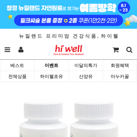
뉴 질 랜 드 프 리 미 엄 건 강 식 품 , 하 이 웰
베스트
이벤트
이달의특가
회원혜택
전체상품
하이웰초유
산양유
마누카꿀