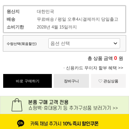
원산지
대한민국
배송
무료배송 / 평일 오후4시결제까지 당일출고
소비기한
2028년 4월 15일까지
수량선택(묶음할인)
0
총 상품 금액
원
· 신용카드 무이자 할부 혜택 >>
바로 구매하기
장바구니
관심상품