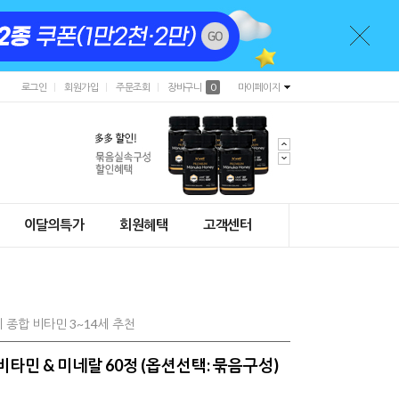
로그인
회원가입
주문조회
장바구니
0
마이페이지
이달의특가
회원혜택
고객센터
종합 비타민 3~14세 추천
비타민 & 미네랄 60정 (옵션선택: 묶음구성)