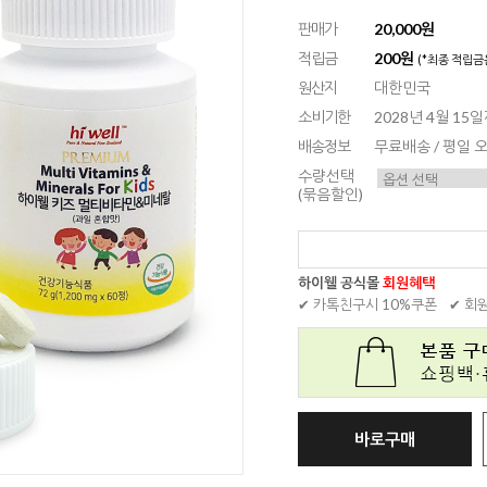
판매가
20,000원
적립금
200원
(*최종 적립금
원산지
대한민국
소비기한
2028년 4월 15
배송정보
무료배송 / 평일
수량선택
(묶음할인)
하이웰 공식몰
회원혜택
✔ 카톡친구시 10%쿠폰
✔ 회
바로구매