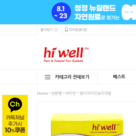
즐겨찾기
모바일앱다운
베스트
카테고리 전체보기
>
>
>
Home
성분별
비타민
멀티비타민&미네랄