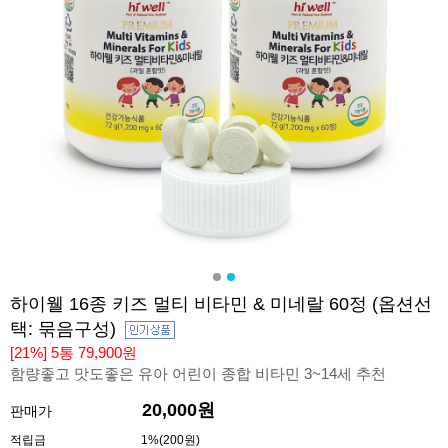
하이웰 16종 키즈 멀티 비타민 & 미네랄 60정 (옵션선
택: 묶음구성)
[21%] 5통 79,900원
함량좋고 맛도좋은 유아 어린이 종합 비타민 3~14세 추천
20,000원
판매가
적립금
1%(200원)