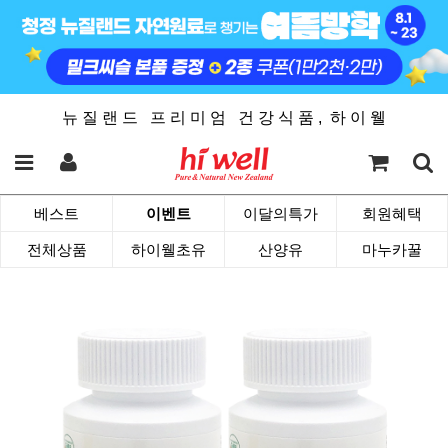
뉴 질 랜 드 프 리 미 엄 건 강 식 품 , 하 이 웰
베스트
이벤트
이달의특가
회원혜택
전체상품
하이웰초유
산양유
마누카꿀