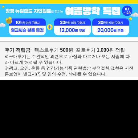
후기 적립금
텍스트후기
500
원, 포토후기
1,000
원 적립
※구매후기는 주관적인 의견으로 사실과 다르거나 보는 사람에 따
라 다르게 해석될 수 있습니다.
※광고, 오인, 혼동 등 건강기능식품 관련법상 부적절한 표현은 사전
통보없이 별표시(*) 및 임의 수정, 삭제될 수 있습니다.