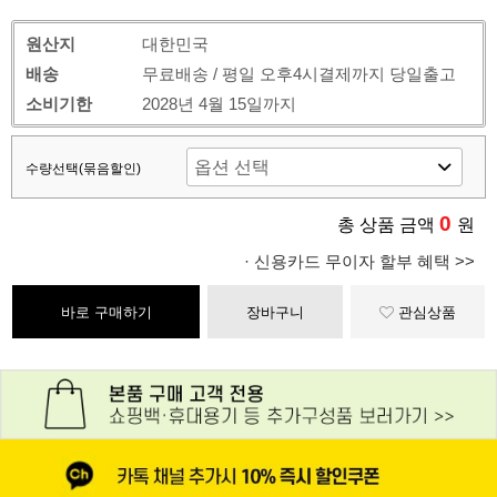
원산지
대한민국
배송
무료배송 / 평일 오후4시결제까지 당일출고
소비기한
2028년 4월 15일까지
수량선택(묶음할인)
0
총 상품 금액
원
· 신용카드 무이자 할부 혜택 >>
바로 구매하기
장바구니
관심상품