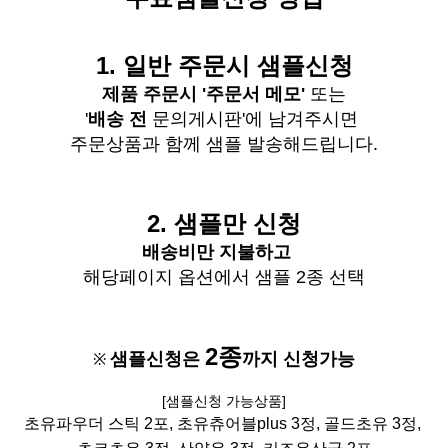
1.
일반
주문시
샘플신청
제품 주문시 '주문서 메모'
또는
'
배송 전
문의게시판'에 남겨주시면
주문상품과 함께 샘플 발송해드립니다
.
2. 샘플만 신청
배송비
만 지불하고
해당페이지 옵션에서 샘플 2종 선택
2종
샘플신청은
까지 신청가능
※
[
샘플신청 가능상품]
초유파우더 스틱 2포, 초유츄어블plus 3정,
골드초유 3정,