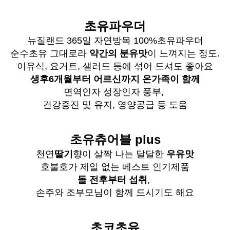
초유파우더
뉴질랜드 365일 자연방목 100%초유파우더
순수초유 그대로라
약간의 분유맛
이 느껴지는 정도.
이유식, 요거트, 샐러드 등에 섞어 드셔도 좋아요
생후6개월부터 어르신까지 온가족이 함께
면역인자 성장인자 풍부,
건강증진 및 유지, 영양공급 등 도움
초유츄어블 plus
천연
딸기
향이 살짝 나는 달달한
우유맛
호불호가 제일 없는 베스트 인기제품
돌 전후부터 섭취
,
손주와 조부모님이 함께 드시기도 해요
초코초유