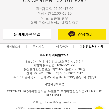
CS CENTER : 02-701-8282
월~금요일 09:30~17:00
점심시간 12:00~13:10
토·일·공휴일 휴무
평일 오후4시결제까지 당일출고
하이웰소개
공지사항
이용약관
개인정보처리방침
주식회사 하이웰코리아
대표 : 안순영 ㅣ 개인정보 보호 책임자 : 원현정
사업자 등록번호 : 109-86-24958
통신판매업신고번호 : 제2010-서울강서-0782호
전화 : 02-701-8282 ㅣ 팩스 : 02-3662-7312
주소 : 서울시 강서구 강서로56가길 37, 402호(등촌동, 지석빌딩)
사업자정보확인
COPYRIGHT(C)하이웰 공식몰, 뉴질랜드 프리미엄 건강식품 ALL RIGHTS
RESERVED.
이메일 : hiwell827@gmail.com