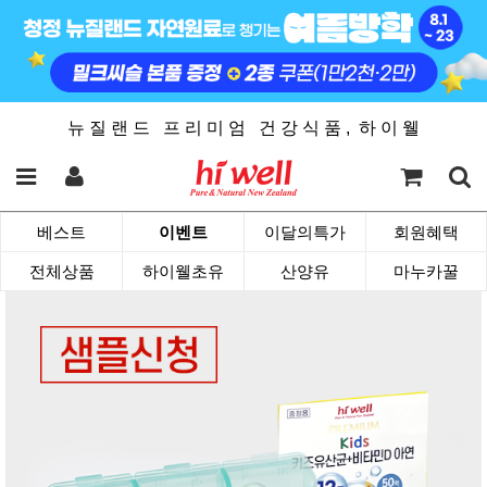
뉴 질 랜 드 프 리 미 엄 건 강 식 품 , 하 이 웰
베스트
이벤트
이달의특가
회원혜택
전체상품
하이웰초유
산양유
마누카꿀