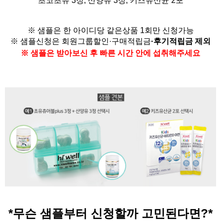
초코초유 3정, 산양유 3정,
키즈유산균 2포
※ 샘플은 한 아이디당 같은상품 1회만 신청가능
※ 샘플신청은
회원그룹할인·구매적립금
·
후기적립금 제외
※ 샘플은 받아보신 후 빠른 시간 안에 섭취해주세요
*무슨 샘플부터 신청할까 고민된다면?
*