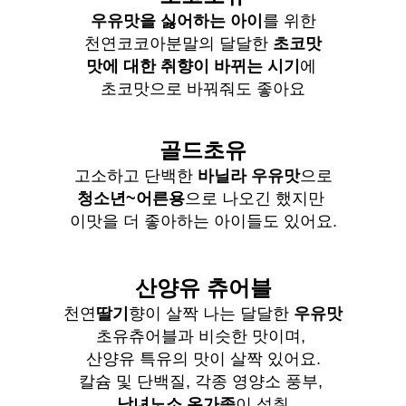
우유맛을 싫어하는 아이
를 위한
천연코코아분말의 달달한
초코맛
맛에 대한 취향이 바뀌는 시기
에
초코맛으로 바꿔줘도 좋아요
골드초유
고소하고 단백한
바닐라 우유맛
으로
청소년~어른용
으로 나오긴 했지만
이맛을 더 좋아하는 아이들도 있어요.
산양유 츄어블
천연
딸기
향이 살짝 나는 달달한
우유맛
초유츄어블과 비슷한 맛이며,
산양유 특유의 맛이 살짝 있어요.
칼슘 및 단백질, 각종 영양소 풍부,
남녀노소 온가족
이 섭취