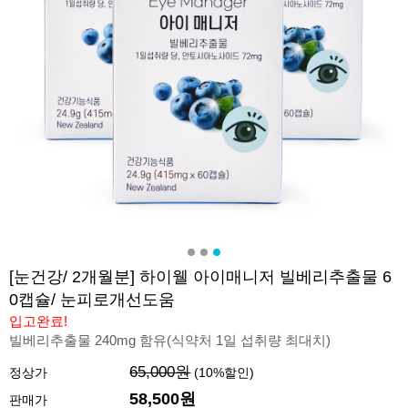
[눈건강/ 2개월분] 하이웰 아이매니저 빌베리추출물 6
0캡슐/ 눈피로개선도움
입고완료!
빌베리추출물 240mg 함유(식약처 1일 섭취량 최대치)
65,000원
정상가
(
10
%할인)
58,500원
판매가