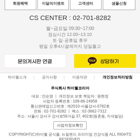
회원혜택
이달의이벤트
고객센터
샘플신청
CS CENTER : 02-701-8282
월~금요일 09:30~17:00
점심시간 12:00~13:10
토·일·공휴일 휴무
평일 오후4시결제까지 당일출고
하이웰소개
공지사항
이용약관
개인정보처리방침
주식회사 하이웰코리아
대표 : 안순영 ㅣ 개인정보 보호 책임자 : 원현정
사업자 등록번호 : 109-86-24958
통신판매업신고번호 : 제2010-서울강서-0782호
전화 : 02-701-8282 ㅣ 팩스 : 02-3662-7312
주소 : 서울시 강서구 강서로56가길 37, 402호(등촌동, 지석빌딩)
사업자정보확인
COPYRIGHT(C)하이웰 공식몰, 뉴질랜드 프리미엄 건강식품 ALL RIGHTS
RESERVED.