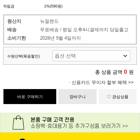
적립금
1%(590원)
원산지
뉴질랜드
배송
무료배송 / 평일 오후4시결제까지 당일출고
소비기한
2028년 9월 4일까지
수량선택(묶음할인)
0
총 상품 금액
원
· 신용카드 무이자 할부 혜택 >>
바로 구매하기
장바구니
관심상품