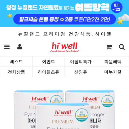
뉴 질 랜 드 프 리 미 엄 건 강 식 품 , 하 이 웰
베스트
이벤트
이달의특가
회원혜택
전체상품
하이웰초유
산양유
마누카꿀