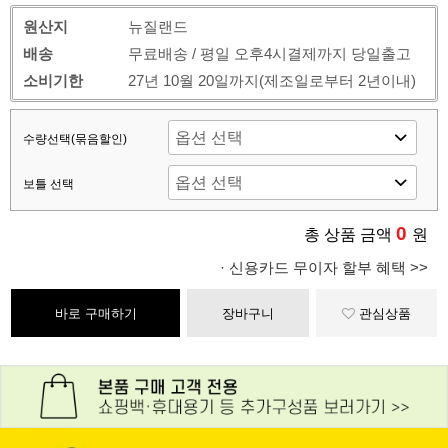
원산지
뉴질랜드
배송
무료배송 / 평일 오후4시결제까지 당일출고
소비기한
27년 10월 20일까지(제조일로부터 2년이내)
수량선택(묶음할인)
보틀 선택
0
총 상품 금액
원
· 신용카드 무이자 할부 혜택 >>
바로 구매하기
장바구니
관심상품