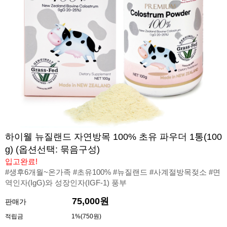
하이웰 뉴질랜드 자연방목 100% 초유 파우더 1통(100
g) (옵션선택: 묶음구성)
입고완료!
#생후6개월~온가족 #초유100% #뉴질랜드 #사계절방목젖소 #면
역인자(IgG)와 성장인자(IGF-1) 풍부
75,000원
판매가
적립금
1%(750원)