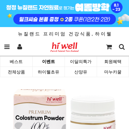
뉴 질 랜 드 프 리 미 엄 건 강 식 품 , 하 이 웰
베스트
이벤트
이달의특가
회원혜택
전체상품
하이웰초유
산양유
마누카꿀