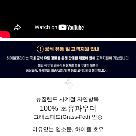
뉴질랜드 사계절 자연방목
100% 초유파우더
그래스패드(Grass-Fed) 인증
이유있는 입소문,
하이웰 초유