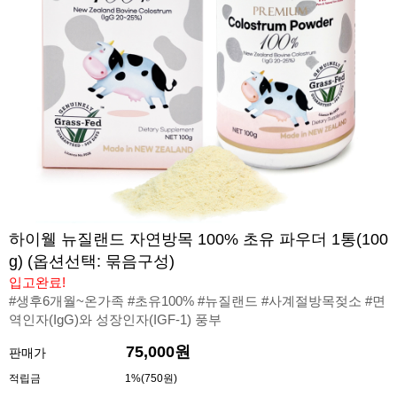
하이웰 뉴질랜드 자연방목 100% 초유 파우더 1통(100
g) (옵션선택: 묶음구성)
입고완료!
#생후6개월~온가족 #초유100% #뉴질랜드 #사계절방목젖소 #면
역인자(IgG)와 성장인자(IGF-1) 풍부
75,000원
판매가
적립금
1%(750원)