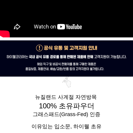
뉴질랜드 사계절 자연방목
100% 초유파우더
그래스패드(Grass-Fed) 인증
이유있는 입소문,
하이웰 초유