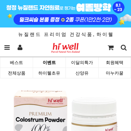
뉴 질 랜 드 프 리 미 엄 건 강 식 품 , 하 이 웰
베스트
이벤트
이달의특가
회원혜택
전체상품
하이웰초유
산양유
마누카꿀