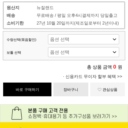
원산지
뉴질랜드
배송
무료배송 / 평일 오후4시결제까지 당일출고
소비기한
27년 10월 20일까지(제조일로부터 2년이내)
수량선택(묶음할인)
보틀 선택
0
총 상품 금액
원
· 신용카드 무이자 할부 혜택 >>
바로 구매하기
장바구니
관심상품