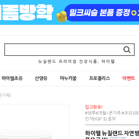
뉴 질 랜 드 프 리 미 엄 건 강 식 품 , 하 이 웰
하이웰초유
산양유
마누카꿀
프로폴리스
이벤트
온가족)
입고완료!
#생후6개월~온가족 #초유100
인자(IGF-1) 풍부
하이웰 뉴질랜드 자연방목 