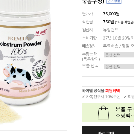
묶음구성)
판매가
75,000원
적립금
750원
(*최종 적립금
원산지
뉴질랜드
소비기한
27년 10월 20
배송정보
무료배송 / 평일
수량선택
(묶음할인)
보틀 선택
하이웰 공식몰
회원혜택
✔ 카톡친구시 10%쿠폰
✔ 회
바로구매