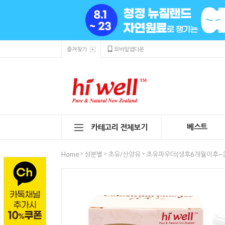
즐겨찾기
모바일앱다운
베스트
카테고리 전체보기
>
>
>
Home
성분별
초유/산양유
초유파우더(생후6개월이후~