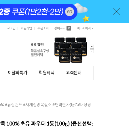
로그인
회원가입
주문조회
장바구니
0
마이페이지
이달의특가
회원혜택
고객센터
% #뉴질랜드 #사계절방목젖소 #면역인자(IgG)와 성장
100% 초유 파우더 1통(100g) (옵션선택: