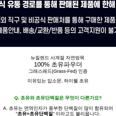
뉴질랜드 사계절 자연방목
100% 초유파우더
그래스패드(Grass-Fed) 인증
이유있는 입소문,
하이웰 초유
Q. 초유와 초유단백질은 무엇이 다른가요?
A. 초유는
면역인자가 풍부한 단백질이 많이 함유되어
"
초유=초유단백질
" 이라고도 불리웁니다.