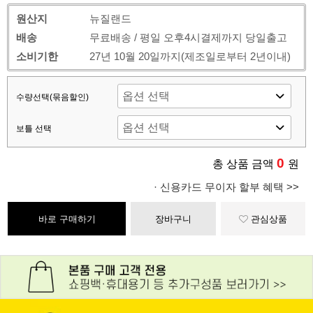
원산지
뉴질랜드
배송
무료배송 / 평일 오후4시결제까지 당일출고
소비기한
27년 10월 20일까지(제조일로부터 2년이내)
수량선택(묶음할인)
보틀 선택
0
총 상품 금액
원
· 신용카드 무이자 할부 혜택 >>
바로 구매하기
장바구니
관심상품