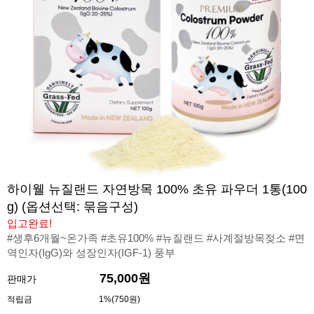
하이웰 뉴질랜드 자연방목 100% 초유 파우더 1통(100
g) (옵션선택: 묶음구성)
입고완료!
#생후6개월~온가족 #초유100% #뉴질랜드 #사계절방목젖소 #면
역인자(IgG)와 성장인자(IGF-1) 풍부
75,000원
판매가
적립금
1%(750원)