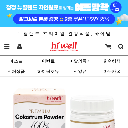
뉴 질 랜 드 프 리 미 엄 건 강 식 품 , 하 이 웰
베스트
이벤트
이달의특가
회원혜택
전체상품
하이웰초유
산양유
마누카꿀