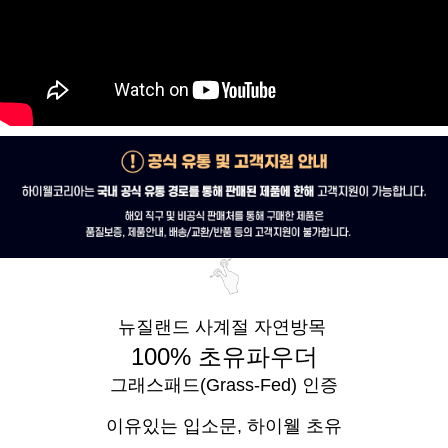
뉴질랜드 사계절 자연방목
100% 초유파우더
그래스패드(Grass-Fed) 인증
이유있는 입소문,
하이웰 초유