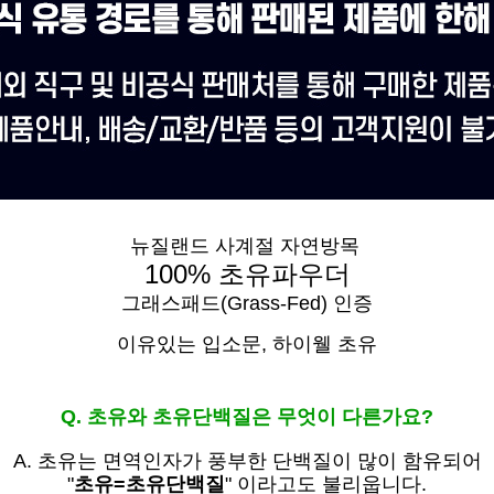
뉴질랜드 사계절 자연방목
100% 초유파우더
그래스패드(Grass-Fed) 인증
이유있는 입소문,
하이웰 초유
Q. 초유와 초유단백질은 무엇이 다른가요?
A. 초유는
면역인자가 풍부한 단백질이 많이 함유되어
"
초유=초유단백질
" 이라고도 불리웁니다.