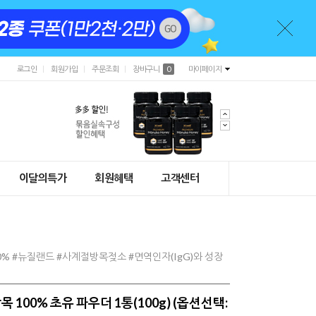
로그인
회원가입
주문조회
장바구니
0
마이페이지
이달의특가
회원혜택
고객센터
% #뉴질랜드 #사계절방목젖소 #면역인자(IgG)와 성장
100% 초유 파우더 1통(100g) (옵션선택: