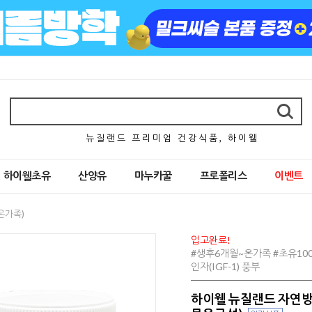
뉴 질 랜 드 프 리 미 엄 건 강 식 품 , 하 이 웰
하이웰초유
산양유
마누카꿀
프로폴리스
이벤트
온가족)
입고완료!
#생후6개월~온가족 #초유100
인자(IGF-1) 풍부
하이웰 뉴질랜드 자연방목 