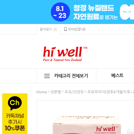
즐겨찾기
모바일앱다운
베스트
카테고리 전체보기
>
>
>
Home
성분별
초유/산양유
초유파우더(생후6개월이후~