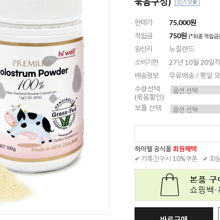
묶음구성)
판매가
75,000원
적립금
750원
(*최종 적립금
원산지
뉴질랜드
소비기한
27년 10월 20
배송정보
무료배송 / 평일
수량선택
(묶음할인)
보틀 선택
하이웰 공식몰
회원혜택
✔ 카톡친구시 10%쿠폰
✔ 회
바로구매