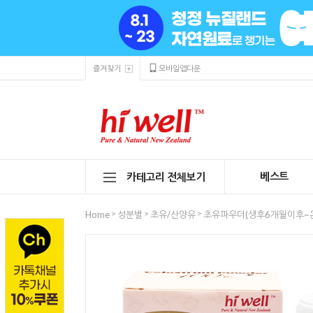
즐겨찾기
모바일앱다운
베스트
카테고리 전체보기
>
>
>
Home
성분별
초유/산양유
초유파우더(생후6개월이후~