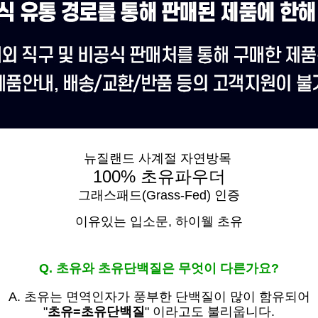
뉴질랜드 사계절 자연방목
100% 초유파우더
그래스패드(Grass-Fed) 인증
이유있는 입소문,
하이웰 초유
Q. 초유와 초유단백질은 무엇이 다른가요?
A. 초유는
면역인자가 풍부한 단백질이 많이 함유되어
"
초유=초유단백질
" 이라고도 불리웁니다.