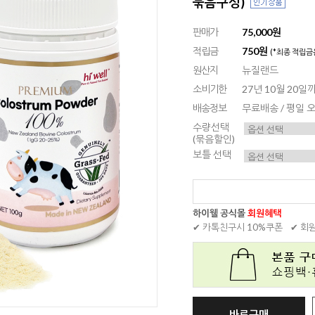
묶음구성)
판매가
75,000원
적립금
750원
(*최종 적립금
원산지
뉴질랜드
소비기한
27년 10월 20
배송정보
무료배송 / 평일
수량선택
(묶음할인)
보틀 선택
하이웰 공식몰
회원혜택
✔ 카톡친구시 10%쿠폰
✔ 회
바로구매