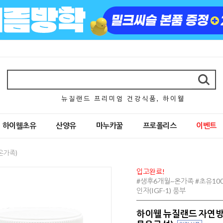
뉴 질 랜 드 프 리 미 엄 건 강 식 품 , 하 이 웰
하이웰초유
산양유
마누카꿀
프로폴리스
이벤트
온가족)
입고완료!
#생후6개월~온가족 #초유100
인자(IGF-1) 풍부
하이웰 뉴질랜드 자연방목 