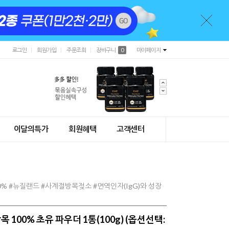
로그인
회원가입
주문조회
장바구니
0
마이페이지
이달의특가
회원혜택
고객센터
% #뉴질랜드 #사계절방목젖소 #면역인자(IgG)와 성장
100% 초유 파우더 1통(100g) (옵션선택: