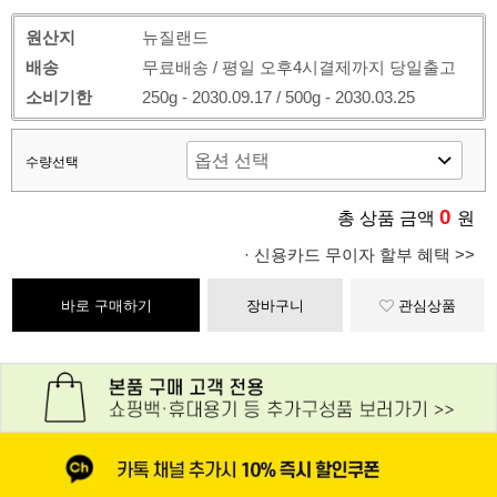
원산지
뉴질랜드
배송
무료배송 / 평일 오후4시결제까지 당일출고
소비기한
250g - 2030.09.17 / 500g - 2030.03.25
수량선택
0
총 상품 금액
원
· 신용카드 무이자 할부 혜택 >>
바로 구매하기
장바구니
관심상품