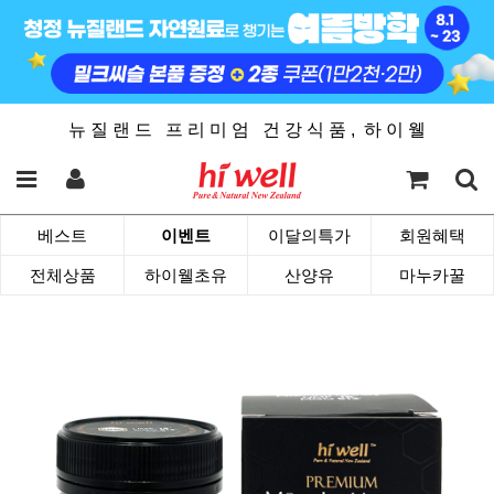
뉴 질 랜 드 프 리 미 엄 건 강 식 품 , 하 이 웰
베스트
이벤트
이달의특가
회원혜택
전체상품
하이웰초유
산양유
마누카꿀