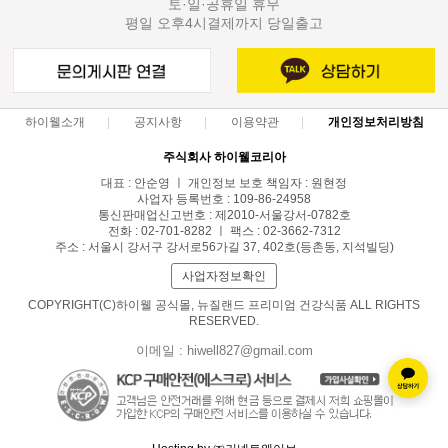
토·일·공휴일 휴무
평일 오후4시결제까지 당일출고
하이웰소개
공지사항
이용약관
개인정보처리방침
주식회사 하이웰코리아
대표 : 안순영 ㅣ 개인정보 보호 책임자 : 원현정
사업자 등록번호 : 109-86-24958
통신판매업신고번호 : 제2010-서울강서-0782호
전화 : 02-701-8282 ㅣ 팩스 : 02-3662-7312
주소 : 서울시 강서구 강서로56가길 37, 402호(등촌동, 지석빌딩)
사업자정보확인
COPYRIGHT(C)하이웰 공식몰, 뉴질랜드 프리미엄 건강식품 ALL RIGHTS
RESERVED.
이메일 : hiwell827@gmail.com