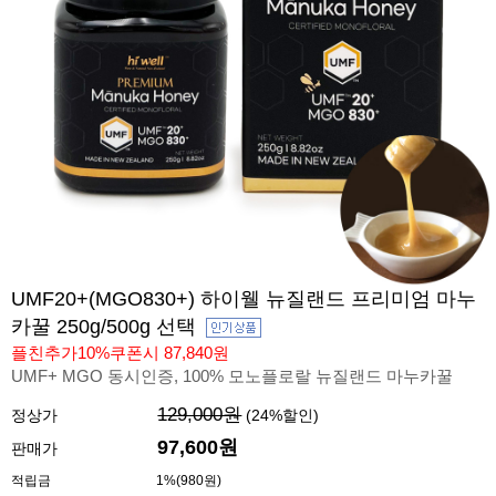
UMF20+(MGO830+) 하이웰 뉴질랜드 프리미엄 마누
카꿀 250g/500g 선택
플친추가10%쿠폰시 87,840원
UMF+ MGO 동시인증, 100% 모노플로랄 뉴질랜드 마누카꿀
129,000원
정상가
(
24
%할인)
97,600원
판매가
적립금
1%(980원)