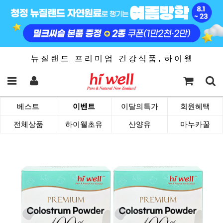
뉴 질 랜 드 프 리 미 엄 건 강 식 품 , 하 이 웰
베스트
이벤트
이달의특가
회원혜택
전체상품
하이웰초유
산양유
마누카꿀