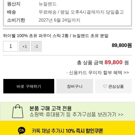
원산지
뉴질랜드
배송
무료배송 / 평일 오후4시결제까지 당일출고
소비기한
2027년 6월 24일까지
하이웰 100% 초유 파우더 스틱 2통 / 뉴질랜드 초유 분말
89,800
원
+1
-1
89,800
총 상품 금액
원
· 신용카드 무이자 할부 혜택 >>
바로 구매하기
장바구니
관심상품