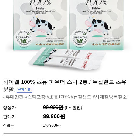
하이웰 100% 초유 파우더 스틱 2통 / 뉴질랜드 초유
분말
#휴대간편 #스틱포장 #초유100% #뉴질랜드 #사계절방목젖소
98,000원
정상가
(
8
%할인)
89,800원
판매가
적립금
1%(900원)