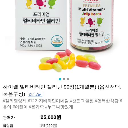
하이웰 멀티비타민 젤리빈 90정(1개월분) (옵션선택:
묶음구성)
#젤리영양제 #12가지비타민미네랄 #천연과일향 #쫀득한식감 #
유아 #어린이 #온가족 #누구나맛있게
25,000원
판매가
적립금
1%(250원)