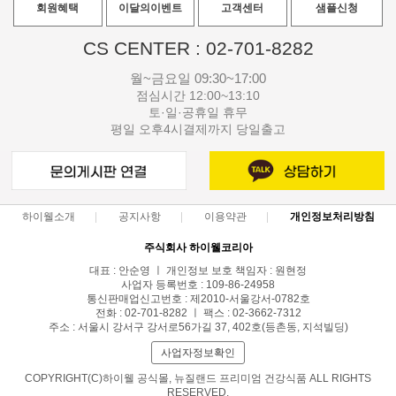
회원혜택
이달의이벤트
고객센터
샘플신청
CS CENTER : 02-701-8282
월~금요일 09:30~17:00
점심시간 12:00~13:10
토·일·공휴일 휴무
평일 오후4시결제까지 당일출고
하이웰소개
공지사항
이용약관
개인정보처리방침
주식회사 하이웰코리아
대표 : 안순영 ㅣ 개인정보 보호 책임자 : 원현정
사업자 등록번호 : 109-86-24958
통신판매업신고번호 : 제2010-서울강서-0782호
전화 : 02-701-8282 ㅣ 팩스 : 02-3662-7312
주소 : 서울시 강서구 강서로56가길 37, 402호(등촌동, 지석빌딩)
사업자정보확인
COPYRIGHT(C)하이웰 공식몰, 뉴질랜드 프리미엄 건강식품 ALL RIGHTS
RESERVED.