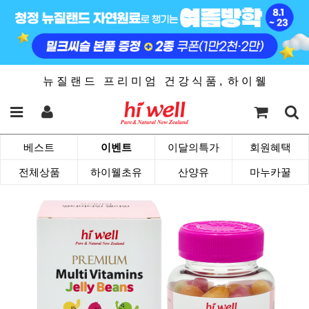
뉴 질 랜 드 프 리 미 엄 건 강 식 품 , 하 이 웰
베스트
이벤트
이달의특가
회원혜택
전체상품
하이웰초유
산양유
마누카꿀