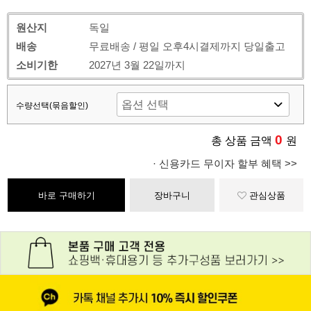
원산지
독일
배송
무료배송 / 평일 오후4시결제까지 당일출고
소비기한
2027년 3월 22일까지
수량선택(묶음할인)
0
총 상품 금액
원
· 신용카드 무이자 할부 혜택 >>
바로 구매하기
장바구니
관심상품