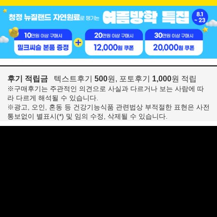
후기 적립금
텍스트후기
500
원, 포토후기
1,000
원 적립
※구매후기는 주관적인 의견으로 사실과 다르거나 보는 사람에 따
라 다르게 해석될 수 있습니다.
※광고, 오인, 혼동 등 건강기능식품 관련법상 부적절한 표현은 사전
통보없이 별표시(*) 및 임의 수정, 삭제될 수 있습니다.