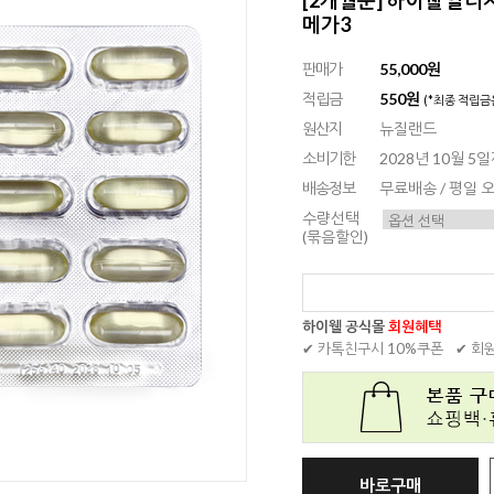
메가3
판매가
55,000원
적립금
550원
(*최종 적립금
원산지
뉴질랜드
소비기한
2028년 10월 5
배송정보
무료배송 / 평일
수량선택
(묶음할인)
하이웰 공식몰
회원혜택
✔ 카톡친구시 10%쿠폰
✔ 회
바로구매