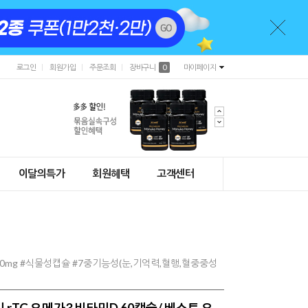
로그인
회원가입
주문조회
장바구니
0
마이페이지
이달의특가
회원혜택
고객센터
900mg #식물성캡슐 #7중기능성(눈,기억력,혈행,혈중중성
 rTG 오메가3 비타민D 60캡슐/ 베스트 오