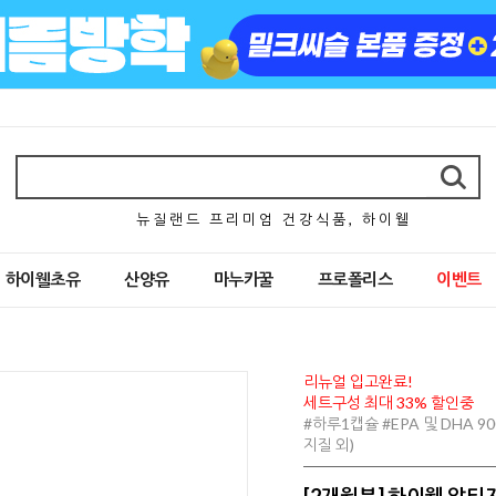
뉴 질 랜 드 프 리 미 엄 건 강 식 품 , 하 이 웰
하이웰초유
산양유
마누카꿀
프로폴리스
이벤트
리뉴얼 입고완료!
세트구성 최대 33% 할인중
#하루1캡슐 #EPA 및 DHA 
지질 외)
[2개월분] 하이웰 알티지