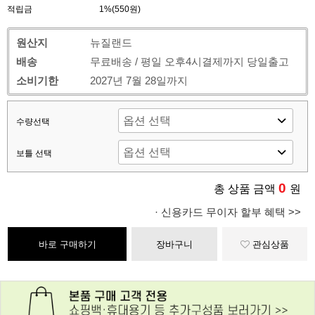
적립금
1%(550원)
원산지
뉴질랜드
배송
무료배송 / 평일 오후4시결제까지 당일출고
소비기한
2027년 7월 28일까지
수량선택
보틀 선택
0
총 상품 금액
원
· 신용카드 무이자 할부 혜택 >>
바로 구매하기
장바구니
관심상품