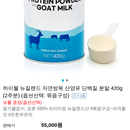
하이웰 뉴질랜드 자연방목 산양유 단백질 분말 420g
(2주분) (옵션선택: 묶음구성)
보틀 증정(옵션선택)
첨가물없이, 성분 100% 프리미엄 뉴질랜드산 #묶음구성~파격할
인 #진한우유맛
55,000원
판매가