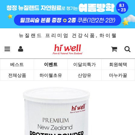
뉴 질 랜 드 프 리 미 엄 건 강 식 품 , 하 이 웰
베스트
이벤트
이달의특가
회원혜택
전체상품
하이웰초유
산양유
마누카꿀