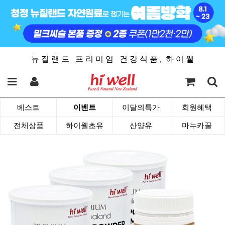
뉴 질 랜 드 프 리 미 엄 건 강 식 품 , 하 이 웰
베스트
이벤트
이달의특가
회원혜택
전체상품
하이웰초유
산양유
마누카꿀