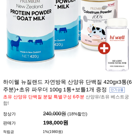
하이웰 뉴질랜드 자연방목 산양유 단백질 420gx3통(6
주분)+초유 파우더 100g 1통+보틀1개 증정
초유 산양유 단백질 분말 특별구성 6주분
산양유/초유 베스트궁
합!
240,000원
정상가
(
18
%할인)
198,000원
판매가
적립금
1%(1980원)