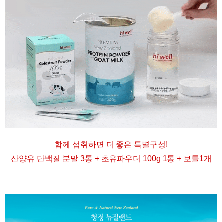
함께 섭취하면 더 좋은 특별구성
!
산양유 단백질 분말 3통 + 초유파우더 100g 1통 + 보틀1개