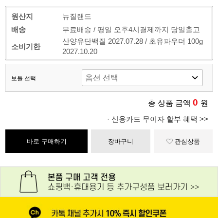
원산지
뉴질랜드
배송
무료배송 / 평일 오후4시결제까지 당일출고
산양유단백질 2027.07.28 / 초유파우더 100g
소비기한
2027.10.20
보틀 선택
0
총 상품 금액
원
· 신용카드 무이자 할부 혜택 >>
바로 구매하기
장바구니
관심상품