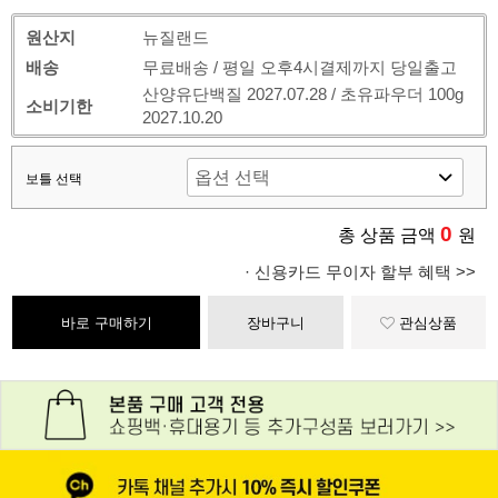
원산지
뉴질랜드
배송
무료배송 / 평일 오후4시결제까지 당일출고
산양유단백질 2027.07.28 / 초유파우더 100g
소비기한
2027.10.20
보틀 선택
0
총 상품 금액
원
· 신용카드 무이자 할부 혜택 >>
바로 구매하기
장바구니
관심상품