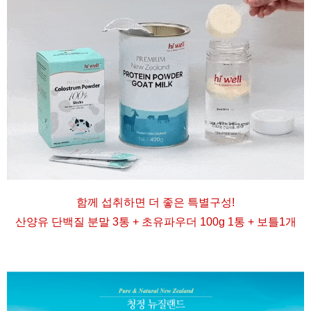
함께 섭취하면 더 좋은 특별구성
!
산양유 단백질 분말 3통 + 초유파우더 100g 1통 + 보틀1개