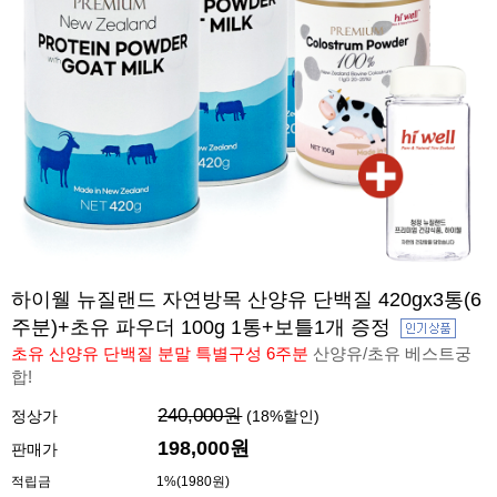
하이웰 뉴질랜드 자연방목 산양유 단백질 420gx3통(6
주분)+초유 파우더 100g 1통+보틀1개 증정
초유 산양유 단백질 분말 특별구성 6주분
산양유/초유 베스트궁
합!
240,000원
정상가
(
18
%할인)
198,000원
판매가
적립금
1%(1980원)