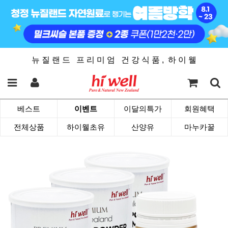
뉴 질 랜 드 프 리 미 엄 건 강 식 품 , 하 이 웰
베스트
이벤트
이달의특가
회원혜택
전체상품
하이웰초유
산양유
마누카꿀