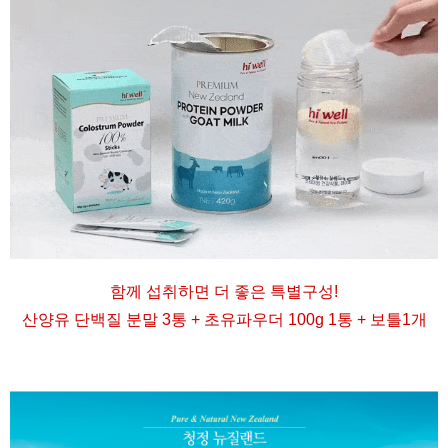
함께 섭취하면 더 좋은 특별구성
!
산양유 단백질 분말 3통 + 초유파우더 100g 1통 + 보틀1개