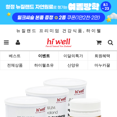
뉴 질 랜 드 프 리 미 엄 건 강 식 품 , 하 이 웰
베스트
이벤트
이달의특가
회원혜택
전체상품
하이웰초유
산양유
마누카꿀