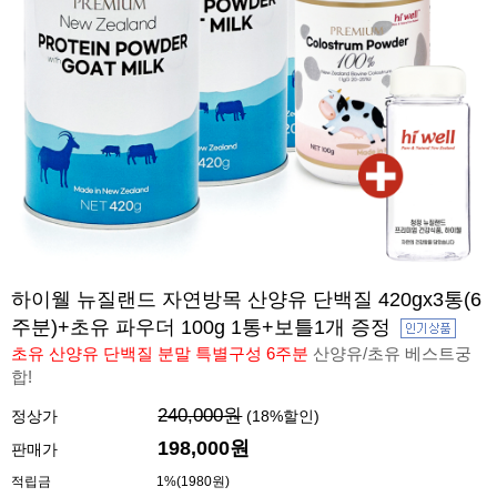
하이웰 뉴질랜드 자연방목 산양유 단백질 420gx3통(6
주분)+초유 파우더 100g 1통+보틀1개 증정
초유 산양유 단백질 분말 특별구성 6주분
산양유/초유 베스트궁
합!
240,000원
정상가
(
18
%할인)
198,000원
판매가
적립금
1%(1980원)