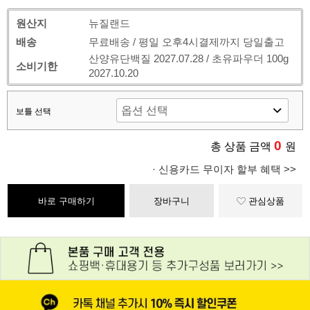
원산지
뉴질랜드
배송
무료배송 / 평일 오후4시결제까지 당일출고
산양유단백질 2027.07.28 / 초유파우더 100g
소비기한
2027.10.20
보틀 선택
0
총 상품 금액
원
· 신용카드 무이자 할부 혜택 >>
바로 구매하기
장바구니
관심상품